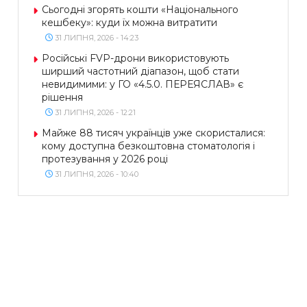
Сьогодні згорять кошти «Національного
кешбеку»: куди їх можна витратити
31 ЛИПНЯ, 2026 - 14:23
Російські FVP-дрони використовують
ширший частотний діапазон, щоб стати
невидимими: у ГО «4.5.0. ПЕРЕЯСЛАВ» є
рішення
31 ЛИПНЯ, 2026 - 12:21
Майже 88 тисяч українців уже скористалися:
кому доступна безкоштовна стоматологія і
протезування у 2026 році
31 ЛИПНЯ, 2026 - 10:40