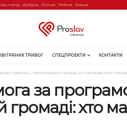
Сад і город
Добірки
Поліція
Робота
Більше
ОВІТРЯНИХ ТРИВОГ
СПЕЦПРОЕКТИ
КОНТАКТИ
ою «Турбота» у Переяславській громаді: хто має право та як отрима
ога за програмо
 громаді: хто ма