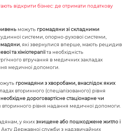
ють відкрити бізнес: де отримати податкову
гривень
можуть
громадяни зі складними
-судинної системи, опорно-рухової системи,
ромадяни
, які звернулися вперше, мають рецидив
вої та хіміотерапії
та необхідність
ургічного втручання в медичних закладах
ання медичної допомоги.
ожуть
громадяни з хворобами, внаслідок яких
адах вторинного (спеціалізованого) рівня
х
необхідне дороговартісне стаціонарне чи
и вторинного рівня надання медичної допомоги.
дянам, у яких
знищене або пошкоджене житло і
і Акту Державної служби з надзвичайних