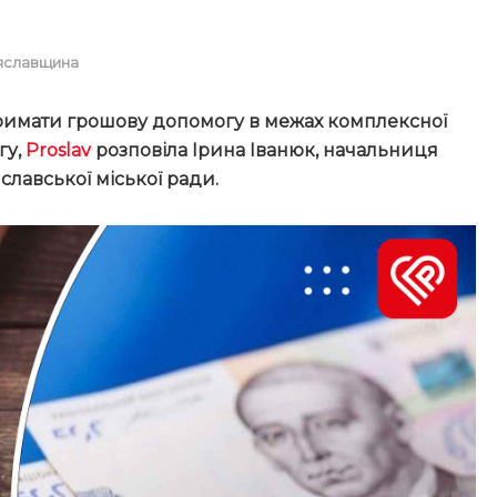
яславщина
тримати грошову допомогу в межах комплексної
гу,
Proslav
розповіла Ірина Іванюк, начальниця
лавської міської ради.