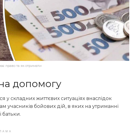
має право та як отримати
 на допомогу
я у складних життєвих ситуаціях внаслідок
 учасників бойових дій, в яких на утриманні
 батьки.
ЛАМА