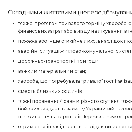
Складними життєвими (непередбачуваним
тяжка, протягом тривалого терміну хвороба, 
фінансових затрат або виїзду на лікування в і
пожежа або інше стихійне лихо, внаслідок як
аварійні ситуації житлово-комунальної систе
дорожньо-транспортні пригоди;
важкий матеріальний стан;
хвороба, що потребувала тривалої госпіталізац
смерть близьких родичів;
тяжкі поранення/травми різного ступеня тяжк
бойових завдань із захисту України військов
проживають на території Переяславської гро
отримання інвалідності, внаслідок виконан