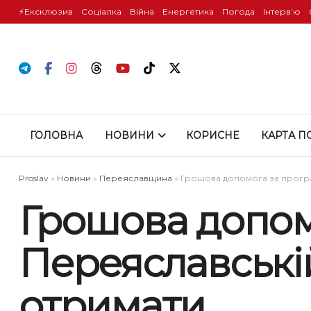
⚡️Ексклюзив
Соціалка
Війна
Енергетика
Погода
Інтервʼю
ГОЛОВНА
НОВИНИ
КОРИСНЕ
КАРТА П
Proslav
»
Новини
»
Переяславщина
»
Грошова допомога за програм
Грошова допом
Переяславській
отримати