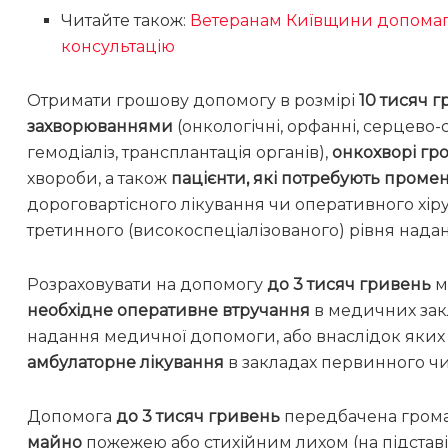
Читайте також:
Ветеранам Київщини допомага
консультацію
Отримати грошову допомогу в розмірі
10 тисяч 
захворюваннями
(онкологічні, орфанні, серцево
гемодіаліз, трансплантація органів),
онкохворі г
хвороби, а також
пацієнти, які потребують промене
дороговартісного лікування чи оперативного хір
третинного (високоспеціалізованого) рівня над
Розраховувати на допомогу
до 3 тисяч гривень
м
необхідне оперативне втручання
в медичних закл
надання медичної допомоги, або внаслідок яки
амбулаторне лікування
в закладах первинного ч
Допомога
до 3 тисяч гривень
передбачена грома
майно
пожежею або стихійним лихом (на підстав