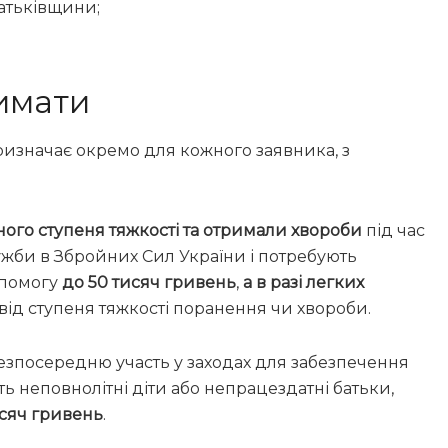
Батьківщини;
имати
ризначає окремо для кожного заявника, з
зного ступеня тяжкості та отримали хвороби
під час
жби в Збройних Сил України і потребують
опомогу
до 50 тисяч гривень
,
а в разі легких
і від ступеня тяжкості поранення чи хвороби.
безпосередню участь у заходах для забезпечення
ь неповнолітні діти або непрацездатні батьки,
исяч гривень
.