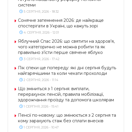
системи
5 СЕРПНЯ, 2026 - 18:32
Сонячне затемнення 2026: де найкраще
спостерігати в Україні, що кажуть зорі
4 СЕРПНЯ, 2026 - 12:01
Яблучний Спас 2026: що святити на здоров’я,
чого категорично не можна робити та як
правильно з’їсти перше свячене яблуко
3 СЕРПНЯ, 2026 - 17:42
Пік спеки ще попереду: які дні серпня будуть
найгарячішими та коли чекати прохолоди
2 СЕРПНЯ, 2026 - 11:14
Що зміниться з 1 серпня: виплати,
перерахунок пенсій, правила мобілізації,
здорожчання проїзду та допомога школярам
1 СЕРПНЯ, 2026 - 15:41
Пенсії по-новому: що змінюється з 2 серпня та
кому зарахують стаж без сплати внесків
1 СЕРПНЯ, 2026 - 10:47