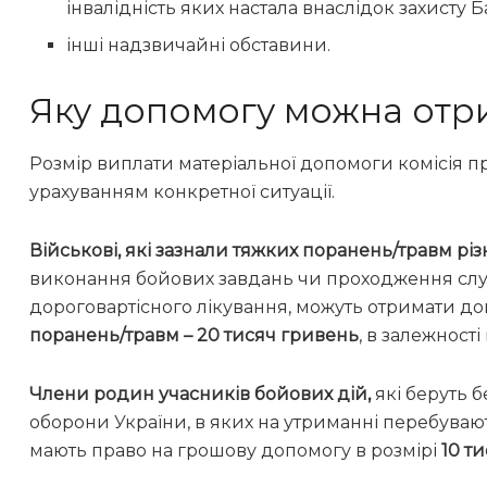
інвалідність яких настала внаслідок захисту 
інші надзвичайні обставини.
Яку допомогу можна отр
Розмір виплати матеріальної допомоги комісія п
урахуванням конкретної ситуації.
Військові, які зазнали тяжких поранень/травм рі
виконання бойових завдань чи проходження слу
дороговартісного лікування, можуть отримати д
поранень/травм – 20 тисяч гривень
, в залежност
Члени родин учасників бойових дій,
які беруть 
оборони України, в яких на утриманні перебувают
мають право на грошову допомогу в розмірі
10 т