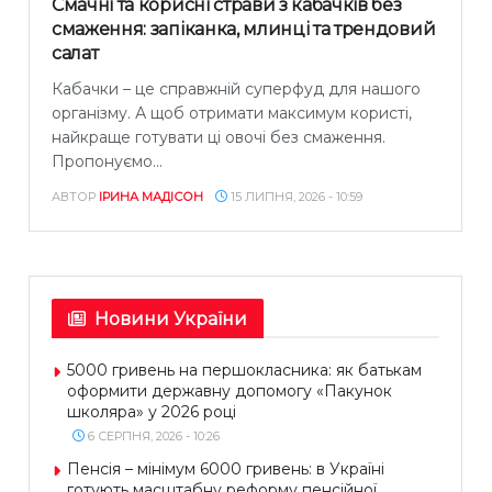
Смачні та корисні страви з кабачків без
смаження: запіканка, млинці та трендовий
салат
Кабачки – це справжній суперфуд для нашого
організму. А щоб отримати максимум користі,
найкраще готувати ці овочі без смаження.
Пропонуємо...
АВТОР
ІРИНА МАДІСОН
15 ЛИПНЯ, 2026 - 10:59
Новини України
5000 гривень на першокласника: як батькам
оформити державну допомогу «Пакунок
школяра» у 2026 році
6 СЕРПНЯ, 2026 - 10:26
Пенсія – мінімум 6000 гривень: в Україні
готують масштабну реформу пенсійної