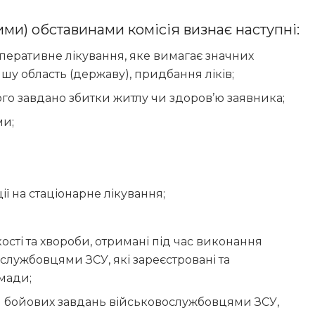
и) обставинами комісія визнає наступні:
оперативне лікування, яке вимагає значних
ншу область (державу), придбання ліків;
ого завдано збитки житлу чи здоров’ю заявника;
ми;
ії на стаціонарне лікування;
ості та хвороби, отримані під час виконання
ослужбовцями ЗСУ, які зареєстровані та
мади;
ня бойових завдань військовослужбовцями ЗСУ,