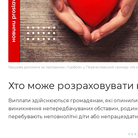
Грошова допомога за програмою «Турбота» у Переяславській громаді: хто 
Хто може розраховувати
Виплати здійснюються громадянам, які опинилис
виникнення непередбачуваних обставин, родинам
перебувають неповнолітні діти або непрацездатні
РЕК