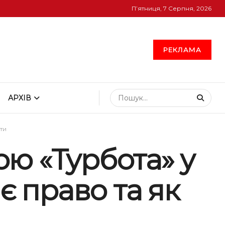
П’ятниця, 7 Серпня, 2026
РЕКЛАМА
АРХІВ
ти
ю «Турбота» у
є право та як