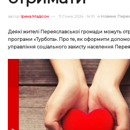
автор
Ірина Мадісон
11 Січня, 2024 - 14:10
в
Новини
,
Пере
Деякі жителі Переяславської громади можуть о
програми «Турбота». Про те, як оформити допомо
управління соціального захисту населення Переяс