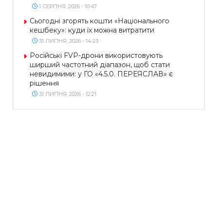
1 СЕРПНЯ, 2026 - 10:47
Сьогодні згорять кошти «Національного
кешбеку»: куди їх можна витратити
31 ЛИПНЯ, 2026 - 14:23
Російські FVP-дрони використовують
ширший частотний діапазон, щоб стати
невидимими: у ГО «4.5.0. ПЕРЕЯСЛАВ» є
рішення
31 ЛИПНЯ, 2026 - 12:21