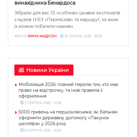
винахідника Бенардоса
Зібрали для вас 10 особливо цікавих експонатів
з музеїв НІЕЗ «Переяслав» та маршрут, за яким
їх можна побачити наживо.
АВТОР
ІРИНА МАДІСОН
30 ЛИПНЯ, 2026 - 18:28
Новини України
Мобілізація 2026: повний перелік тих, хто має
право на відстрочку, та нові правила її
оформлення
7 СЕРПНЯ, 2026 - 10:35
5000 гривень на першокласника: як батькам
оформити державну допомогу «Пакунок
школяра» у 2026 році
6 СЕРПНЯ, 2026 - 10:26