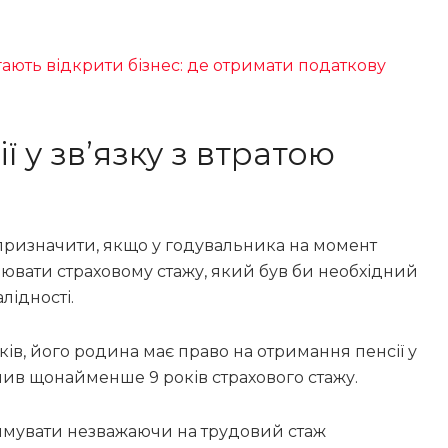
ють відкрити бізнес: де отримати податкову
 у звʼязку з втратою
 призначити, якщо у годувальника на момент
нювати страховому стажу, який був би необхідний
алідності.
ів, його родина має право на отримання пенсії у
ичив щонайменше 9 років страхового стажу.
имувати незважаючи на трудовий стаж