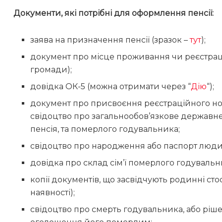
Документи, які потрібні для оформлення пенсії:
заява на призначення пенсії (зразок –
тут
);
документ про місце проживання чи реєстрації
громади);
довідка ОК-5 (можна отримати через “
Дію
“);
документ про присвоєння реєстраційного ном
свідоцтво про загальнообов’язкове державне
пенсія, та померлого годувальника;
свідоцтво про народження або паспорт людин
довідка про склад сім’ї померлого годувальни
копії документів, що засвідчують родинні ст
наявності);
свідоцтво про смерть годувальника, або ріш