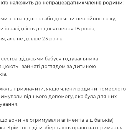
,
хто належить до непрацездатних членів родини:
ми з інвалідністю або досягли пенсійного віку;
ли інвалідність до досягнення 18 років;
ня, але не довше 23 років;
 сестра, дідусь чи бабуся годувальника
працюють і зайняті доглядом за дитиною
ів.
 можуть призначити, якщо члени родини померлого
имували від нього допомогу, яка була для них
нування.
кщо вони не отримували аліментів від батьків)
ка. Крім того, діти зберігають право на отримання