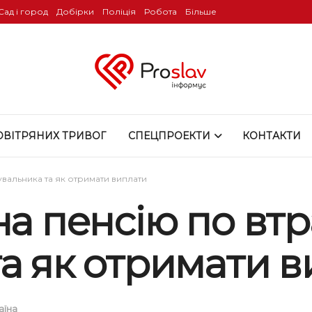
Сад і город
Добірки
Поліція
Робота
Більше
ОВІТРЯНИХ ТРИВОГ
СПЕЦПРОЕКТИ
КОНТАКТИ
увальника та як отримати виплати
на пенсію по втр
та як отримати 
аїна