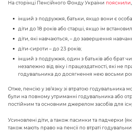
На сторінці Пенсійного Фонду України
пояснили
інший з подружжя, батьки, якщо вони є особа
діти до 18 років або старші, якщо їм встанови
діти, які навчаються, – до завершення навчан
діти-сироти – до 23 років;
інший з подружжя, один з батьків або брат чи
незалежно від віку і працездатності, які не 
годувальника до досягнення нею восьми рок
Отже, пенсію у зв’язку зі втратою годувальника
були на повному утриманні годувальника або отр
постійним та основним джерелом засобів для іс
Усиновлені діти, а також пасинки та падчерки (я
також мають право на пенсії по втраті годувальни