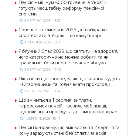
Пенсія – мінімум 6000 гривень: в Україні
готують масштабну реформу пенсійної
системи
5 СЕРПНЯ, 2026 - 18:32
Сонячне затемнення 2026: де найкраще
спостерігати в Україні, що кажуть зорі
4 СЕРПНЯ, 2026 - 12:01
Яблучний Спас 2026: що святити на здоров’я,
чого категорично не можна робити та як
правильно з’їсти перше свячене яблуко
3 СЕРПНЯ, 2026 - 17:42
Пік спеки ще попереду: які дні серпня будуть
найгарячішими та коли чекати прохолоди
2 СЕРПНЯ, 2026 - 11:14
Що зміниться з 1 серпня: виплати,
перерахунок пенсій, правила мобілізації,
здорожчання проїзду та допомога школярам
1 СЕРПНЯ, 2026 - 15:41
Пенсії по-новому: що змінюється з 2 серпня та
кому зарахують стаж без сплати внесків