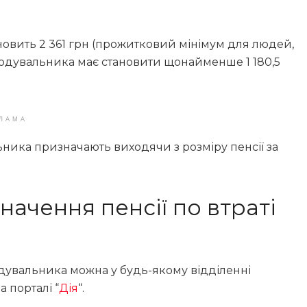
ановить 2 361 грн (прожитковий мінімум для людей,
і годувальника має становити щонайменше 1 180,5
ЛАМА
льника призначають виходячи з розміру пенсії за
начення пенсії по втраті
одувальника можна у будь-якому відділенні
а порталі “
Дія
“.