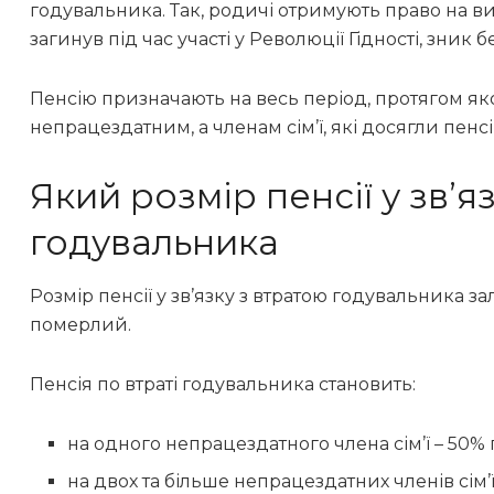
годувальника. Так, родичі отримують право на в
загинув під час участі у Революції Гідності, зник бе
Пенсію призначають на весь період, протягом як
непрацездатним, а членам сім’ї, які досягли пенсій
Який розмір пенсії у звʼя
годувальника
Розмір пенсії у зв’язку з втратою годувальника за
померлий.
Пенсія по втраті годувальника становить:
на одного непрацездатного члена сім’ї – 50%
на двох та більше непрацездатних членів сім’ї