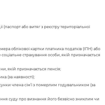
 (паспорт або витяг з реєстру територіальної
ера облікової картки платника податків (ІПН) або
 соціальне страхування особи, якій призначається
и, якій призначається пенсія;
ка (за наявності);
осунки члена сім’ї з померлим годувальником (за
ення суду про визнання його безвісно зниклим чи