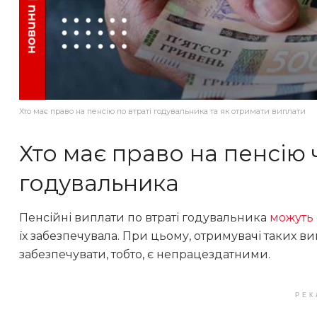
Хто має право на пенсію по втраті годувальника та як отримати виплати
Хто має право на пенсію 
годувальника
Пенсійні виплати по втраті годувальника
можуть
їх забезпечувала. При цьому, отримувачі таких в
забезпечувати, тобто, є непрацездатними.
РЕК