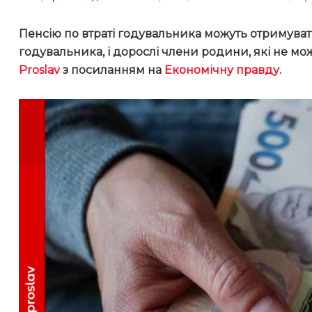
Пенсію по втраті годувальника можуть отримувати
годувальника, і дорослі члени родини, які не мо
Proslav
з посиланням на
Економічну правду
.