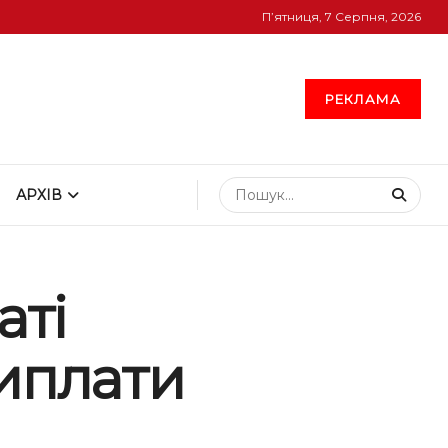
П’ятниця, 7 Серпня, 2026
РЕКЛАМА
АРХІВ
аті
виплати