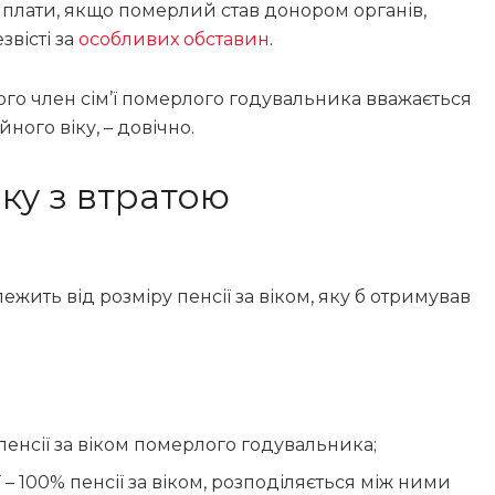
иплати, якщо померлий став донором органів,
звісті за
особливих обставин
.
ого член сім’ї померлого годувальника вважається
ного віку, – довічно.
зку з втратою
лежить від розміру пенсії за віком, яку б отримував
 пенсії за віком померлого годувальника;
 – 100% пенсії за віком, розподіляється між ними