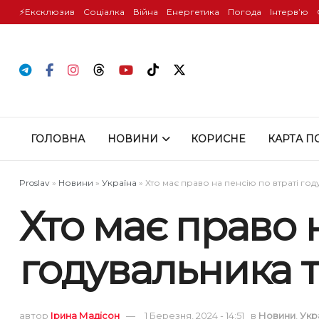
⚡️Ексклюзив
Соціалка
Війна
Енергетика
Погода
Інтервʼю
ГОЛОВНА
НОВИНИ
КОРИСНЕ
КАРТА П
Proslav
»
Новини
»
Україна
»
Хто має право на пенсію по втраті год
Хто має право 
годувальника 
автор
Ірина Мадісон
1 Березня, 2024 - 14:51
в
Новини
,
Укр