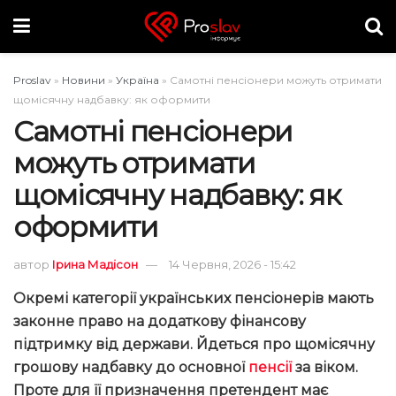
Proslav
»
Новини
»
Україна
»
Самотні пенсіонери можуть отримати
щомісячну надбавку: як оформити
Самотні пенсіонери
можуть отримати
щомісячну надбавку: як
оформити
автор
Ірина Мадісон
14 Червня, 2026 - 15:42
Окремі категорії українських пенсіонерів мають
законне право на додаткову фінансову
підтримку від держави. Йдеться про щомісячну
грошову надбавку до основної
пенсії
за віком.
Проте для її призначення претендент має