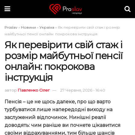
Proslav
»
Новини
»
Україна
»
Як перевірити свій стаж і розмір
майбутньої пенсії онлайн: покрокова інструкція
Як перевірити свій стаж і
розмір майбутньої пенсії
онлайн: покрокова
інструкція
автор
Павленко Олег
27 Червня, 2026 - 16:40
П
енсія
–
це
не
щось далеке, про що варто
турбуватися лише напередодні виходу на
заслужений відпочинок.
Н
инішні реалії
доводять: чим раніше ви почнете цікавитися
своїми відрахуваннями, тим більше шансів