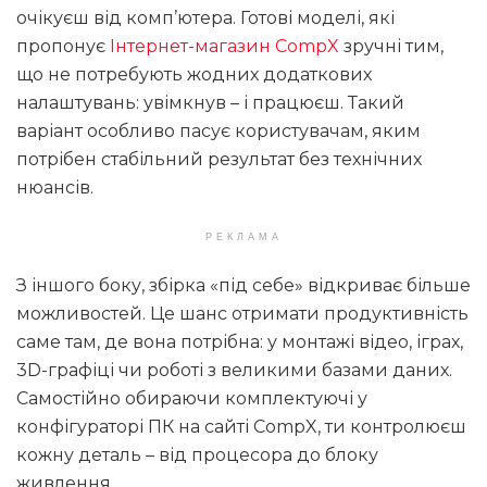
очікуєш від комп’ютера. Готові моделі, які
пропонує
Інтернет-магазин CompX
зручні тим,
що не потребують жодних додаткових
налаштувань: увімкнув – і працюєш. Такий
варіант особливо пасує користувачам, яким
потрібен стабільний результат без технічних
нюансів.
РЕКЛАМА
З іншого боку, збірка «під себе» відкриває більше
можливостей. Це шанс отримати продуктивність
саме там, де вона потрібна: у монтажі відео, іграх,
3D-графіці чи роботі з великими базами даних.
Самостійно обираючи комплектуючі у
конфігураторі ПК на сайті CompX, ти контролюєш
кожну деталь – від процесора до блоку
живлення.