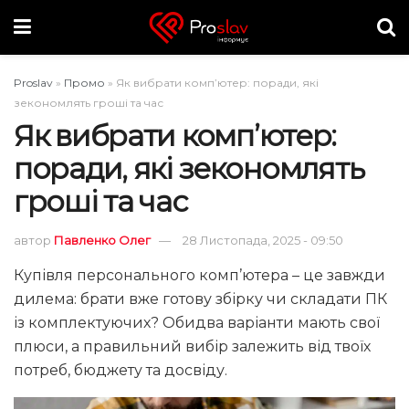
Proslav
»
Промо
»
Як вибрати комп’ютер: поради, які
зекономлять гроші та час
Як вибрати комп’ютер:
поради, які зекономлять
гроші та час
автор
Павленко Олег
28 Листопада, 2025 - 09:50
Купівля персонального комп’ютера – це завжди
дилема: брати вже готову збірку чи складати ПК
із комплектуючих? Обидва варіанти мають свої
плюси, а правильний вибір залежить від твоїх
потреб, бюджету та досвіду.