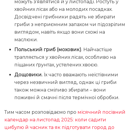
можуть з’являтися й у листопаді. Ростуть у
хвойних лісах або на молодих посадках.
Досвідчені грибники радять не збирати
гриби з неприємним запахом чи підозрілим
виглядом, навіть якщо вони схожі на
маслюки.
Польський гриб (моховик)
. Найчастіше
трапляється у хвойних лісах, особливо на
піщаних ґрунтах, устелених хвоєю.
Дощовики.
Їх часто вважають неїстівними
через незвичний вигляд, однак ці гриби
також можна сміливо збирати – вони
поживні й смачні після термічної обробки.
Тим часом розповідаємо про
місячний посівний
календар на листопад 2025: коли садити
цибулю й часник та як підготувати город до