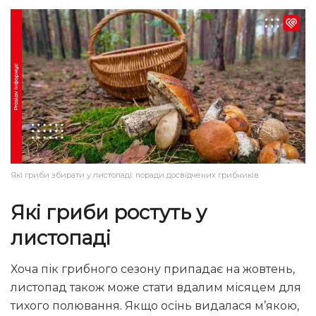
Які гриби збирати у листопаді: поради досвідчених грибників
Які гриби ростуть у
листопаді
Хоча пік грибного сезону припадає на жовтень,
листопад також може стати вдалим місяцем для
тихого полювання. Якщо осінь видалася м’якою,