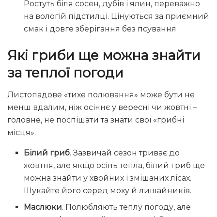
Ростуть біля сосен, дубів і ялин, переважно
на вологій підстилці. Цінуються за приємний
смак і довге зберігання без псування.
Які гриби ще можна знайти
за теплої погоди
Листопадове «тихе полювання» може бути не
менш вдалим, ніж осіннє у вересні чи жовтні –
головне, не поспішати та знати свої «грибні
місця».
Білий гриб
. Зазвичай сезон триває до
жовтня, але якщо осінь тепла, білий гриб ще
можна знайти у хвойних і змішаних лісах.
Шукайте його серед моху й лишайників.
Маслюки
. Полюбляють теплу погоду, але