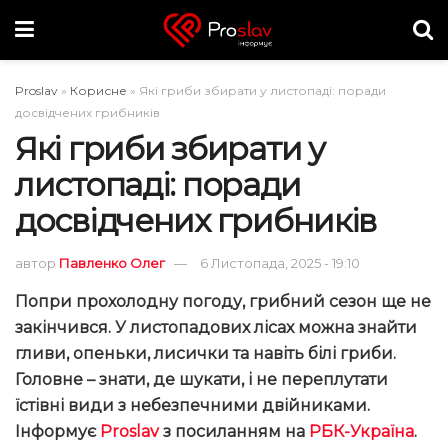
Proslav
»
Корисне
»
Які гриби збирати у листопаді: поради
досвідчених грибників
Які гриби збирати у
листопаді: поради
досвідчених грибників
автор
Павленко Олег
6 Листопада, 2025 - 19:10
Попри прохолодну погоду, грибний сезон ще не
закінчився. У листопадових лісах можна знайти
гливи, опеньки, лисички та навіть білі гриби.
Головне – знати, де шукати, і не переплутати
їстівні види з небезпечними двійниками.
Інформує
Proslav
з посиланням на
РБК-Україна
.