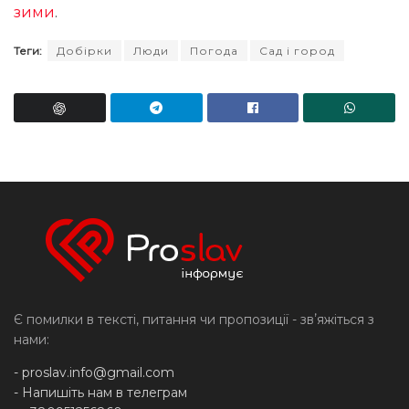
зими
.
Теги:
Добірки
Люди
Погода
Сад і город
Є помилки в тексті, питання чи пропозиції - звʼяжіться з
нами:
-
proslav.info@gmail.com
- Напишіть нам в телеграм