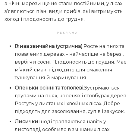
а нічні морози ще не стали постійними, у лісах
з’являються пізні види грибів, які витримують
холод і плодоносять до грудня.
РЕКЛАМА
Глива звичайна (устрична)
.Росте на пнях та
повалених деревах – найчастіше на березі,
вербі чи сосні. Плодоносить до грудня. Має
м’який смак, підходить для смаження,
тушкування й маринування.
Опеньки осінні та тополеві
.Зустрічаються
групами на пнях, коренях і стовбурах дерев.
Ростуть у листяних і хвойних лісах. Добре
підходять для засолювання, супів і закусок.
Лисички
.Іноді трапляються навіть у
листопаді, особливо в змішаних лісах.