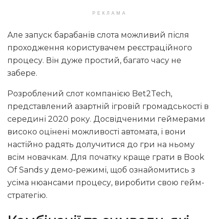
РЕКЛАМА
Але запуск барабанів слота можливий після
проходження користувачем реєстраційного
процесу. Він дуже простий, багато часу не
забере.
Розроблений слот компанією Bet2Tech,
представлений азартній ігровій громадськості в
середині 2020 року. Досвідченими геймерами
високо оцінені можливості автомата, і вони
настійно радять долучитися до гри на ньому
всім новачкам. Для початку краще грати в Book
Of Sands у демо-режимі, щоб ознайомитись з
усіма нюансами процесу, виробити свою гейм-
стратегію.