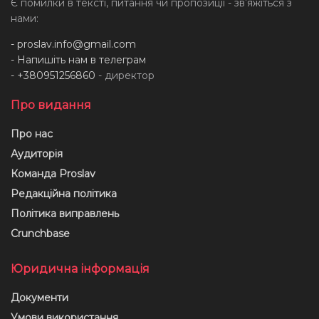
Є помилки в тексті, питання чи пропозиції - звʼяжіться з
нами:
-
proslav.info@gmail.com
- Напишіть нам в телеграм
- +380951256860
- директор
Про видання
Про нас
Аудиторія
Команда Proslav
Редакційна політика
Політика виправлень
Crunchbase
Юридична інформація
Документи
Умови використання