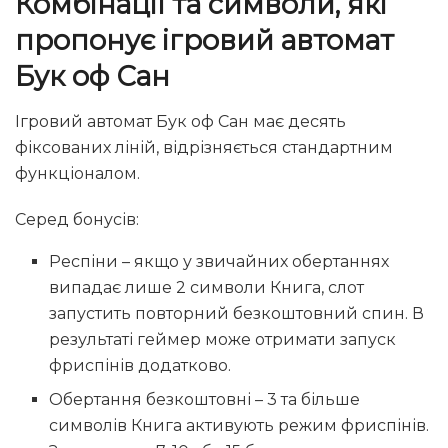
Комбінації та символи, які
пропонує ігровий автомат
Бук оф Сан
Ігровий автомат Бук оф Сан має десять
фіксованих ліній, відрізняється стандартним
функціоналом.
Серед бонусів:
Респіни – якщо у звичайних обертаннях
випадає лише 2 символи Книга, слот
запустить повторний безкоштовний спин. В
результаті геймер може отримати запуск
фриспінів додатково.
Обертання безкоштовні – 3 та більше
символів Книга активують режим фриспінів.