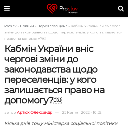
Proslav
»
Новини
»
Переяславщина
»
Кабмін України вніс чергові
зміни до законодавства щодо переселенців: у кого залишається
право на допомогу?￼
Кабмін України вніс
чергові зміни до
законодавства щодо
переселенців: у кого
залишається право на
допомогу?￼
автор
Артюх Олександр
25 Квітня, 2022 - 10:52
Кілька днів тому міністерка соціальної політики