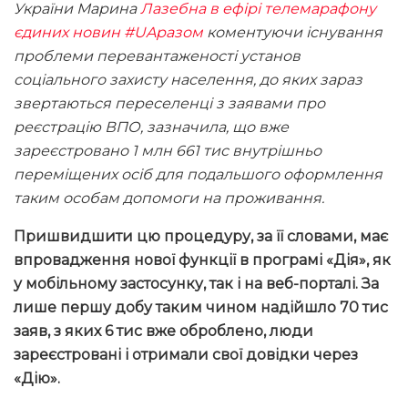
України Марина
Лазебна в ефірі телемарафону
єдиних новин #UAразом
коментуючи існування
проблеми перевантаженості установ
соціального захисту населення, до яких зараз
звертаються переселенці з заявами про
реєстрацію ВПО, зазначила, що вже
зареєстровано 1 млн 661 тис внутрішньо
переміщених осіб для подальшого оформлення
таким особам допомоги на проживання.
Пришвидшити цю процедуру, за її словами, має
впровадження нової функції в програмі «Дія», як
у мобільному застосунку, так і на веб-порталі. За
лише першу добу таким чином надійшло 70 тис
заяв, з яких 6 тис вже оброблено, люди
зареєстровані і отримали свої довідки через
«Дію».