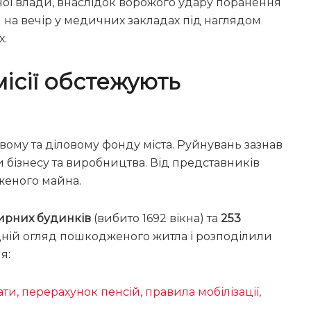
ої влади, внаслідок ворожого удару поранення
м на вечір у медичних закладах під наглядом
х.
ісії обстежують
ому та діловому фонду міста. Руйнувань зазнав
ти бізнесу та виробництва. Від представників
женого майна.
тирних будинків
(вибито 1692 вікна) та
253
дній огляд пошкодженого житла і розподілили
я:
ти, перерахунок пенсій, правила мобілізації,