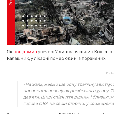
Як
повідомив
увечері 7 липня очільник Київської
Калашник, у лікарні помер один із поранених.
РЕК
«На жаль, маємо ще одну трагічну звістку.
поранення внаслідок російського удару. Т
дев’яти. Щирі співчуття рідним і близьким
голова ОВА на своїй сторінці у соцмережа