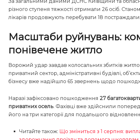
За загальними даними ДСНС Київщини та обласн
різного ступеня тяжкості отримали 26 осіб. Стано
лікарів продовжують перебувати 18 постраждали
Масштаби руйнувань: ком
понівечене житло
Ворожий удар завдав колосальних збитків житлов
приватний сектор, адміністративні будівлі, об’єк
бізнесу вже надійшло 65 звернень щодо пошкод
Наразі зафіксовано пошкодження
27 багатоквар
приватних осель
. Фахівці вже здійснили попере
його на три категорії для подальшого відновленн
Читайте також:
Що зміниться з 1 серпня: випла
здорожчання проїзду та допомога школярам