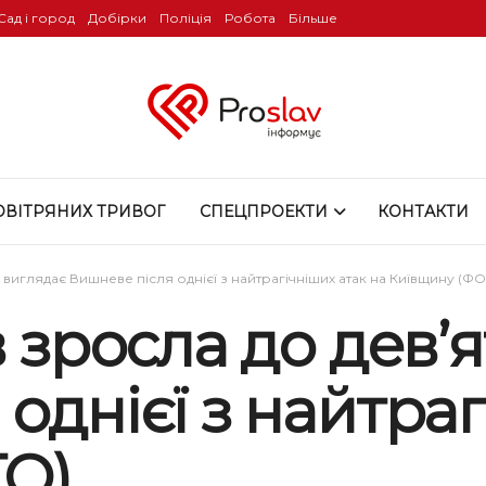
Сад і город
Добірки
Поліція
Робота
Більше
ОВІТРЯНИХ ТРИВОГ
СПЕЦПРОЕКТИ
КОНТАКТИ
як виглядає Вишневе після однієї з найтрагічніших атак на Київщину (Ф
 зросла до дев’я
однієї з найтраг
О)