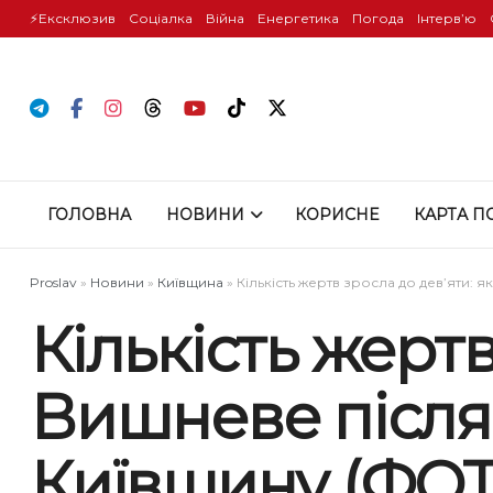
⚡️Ексклюзив
Соціалка
Війна
Енергетика
Погода
Інтервʼю
ГОЛОВНА
НОВИНИ
КОРИСНЕ
КАРТА П
Proslav
»
Новини
»
Київщина
»
Кількість жертв зросла до дев’яти: 
Кількість жертв
Вишневе після 
Київщину (ФОТ