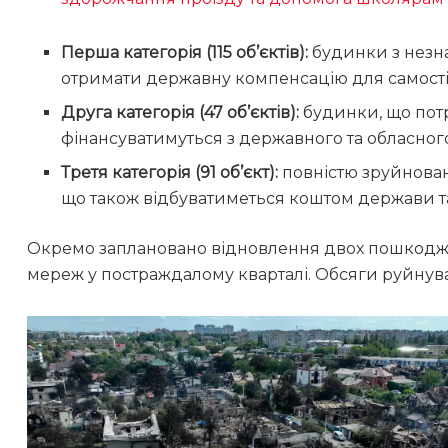
Перша категорія (115 об’єктів):
будинки з нез
отримати державну компенсацію для самості
Друга категорія (47 об’єктів):
будинки, що потр
фінансуватимуться з державного та обласног
Третя категорія (91 об’єкт):
повністю зруйнован
що також відбуватиметься коштом держави та
Окремо заплановано відновлення двох пошкодже
мереж у постраждалому кварталі. Обсяги руйну