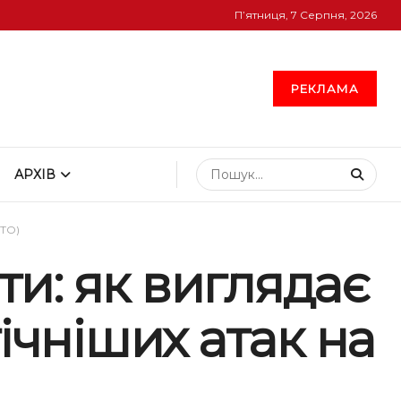
П’ятниця, 7 Серпня, 2026
РЕКЛАМА
АРХІВ
ОТО)
ти: як виглядає
ічніших атак на