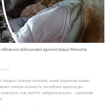
 обласної військової адміністрації Микола
ЛАМА
 У лікарні помер чоловік, який отримав важкі
аким чином кількість загиблих зросла до
 кожного, чиє життя забрала росія», – написав
х.