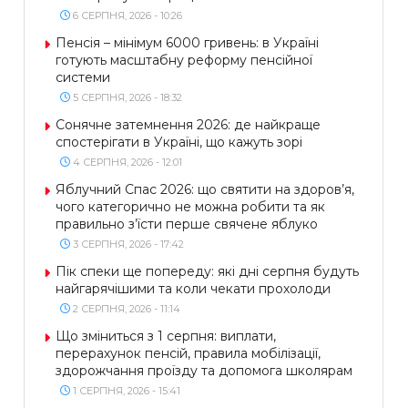
6 СЕРПНЯ, 2026 - 10:26
Пенсія – мінімум 6000 гривень: в Україні
готують масштабну реформу пенсійної
системи
5 СЕРПНЯ, 2026 - 18:32
Сонячне затемнення 2026: де найкраще
спостерігати в Україні, що кажуть зорі
4 СЕРПНЯ, 2026 - 12:01
Яблучний Спас 2026: що святити на здоров’я,
чого категорично не можна робити та як
правильно з’їсти перше свячене яблуко
3 СЕРПНЯ, 2026 - 17:42
Пік спеки ще попереду: які дні серпня будуть
найгарячішими та коли чекати прохолоди
2 СЕРПНЯ, 2026 - 11:14
Що зміниться з 1 серпня: виплати,
перерахунок пенсій, правила мобілізації,
здорожчання проїзду та допомога школярам
1 СЕРПНЯ, 2026 - 15:41