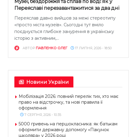
Музеї, бездоріжжя та сплав по воді: як у
Переяславі перезавантажитися за два дні
Переяслав давно вийшов за межі стереотипу
«просто міста музеїв». Сьогодні тут вміло
поєднується глибоке занурення в українську
історію з активним,...
АВТОР
ПАВЛЕНКО ОЛЕГ
17 ЛИПНЯ, 2026 - 18:50
Новини України
Мобілізація 2026: повний перелік тих, хто має
право на відстрочку, та нові правила її
оформлення
7 СЕРПНЯ, 2026 - 10:35
5000 гривень на першокласника: як батькам
оформити державну допомогу «Пакунок
школяра» у 2026 році