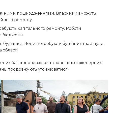
начними пошкодженнями. Власники зможуть
йного ремонту.
ебують капітального ремонту. Роботи
о бюджетів.
і будинки. Вони потребують будівництва з нуля,
 області.
них багатоповерхівок та зовнішніх інженерних
вань продовжують уточнюватися.