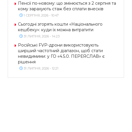
Пенсії по-новому: що змінюється з 2 серпня та
кому зарахують стаж без сплати внесків
1 СЕРПНЯ, 2026 - 10:47
Сьогодні згорять кошти «Національного
кешбеку»: куди їх можна витратити
31 ЛИПНЯ, 2026 - 14:23
Російські FVP-дрони використовують
ширший частотний діапазон, щоб стати
невидимими: у ГО «4.5.0. ПЕРЕЯСЛАВ» є
рішення
31 ЛИПНЯ, 2026 - 12:21