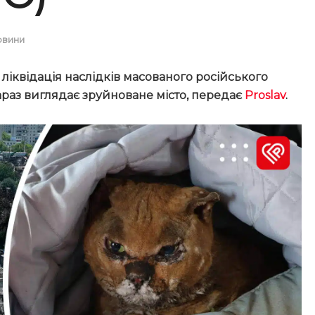
овини
ліквідація наслідків масованого російського
араз виглядає зруйноване місто,
передає
Proslav
.