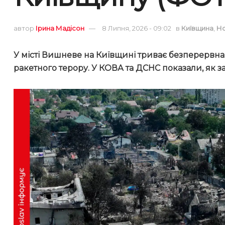
автор
Ірина Мадісон
8 Липня, 2026 - 09:02
в
Київщина
,
Н
У місті Вишневе на Київщині триває безперервна 
ракетного терору. У КОВА та ДСНС показали, як з