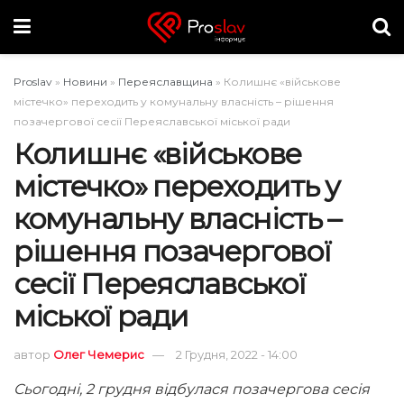
Proslav
»
Новини
»
Переяславщина
»
Колишнє «військове
містечко» переходить у комунальну власність – рішення
позачергової сесії Переяславської міської ради
Колишнє «військове
містечко» переходить у
комунальну власність –
рішення позачергової
сесії Переяславської
міської ради
автор
Олег Чемерис
2 Грудня, 2022 - 14:00
Сьогодні, 2 грудня відбулася позачергова сесія