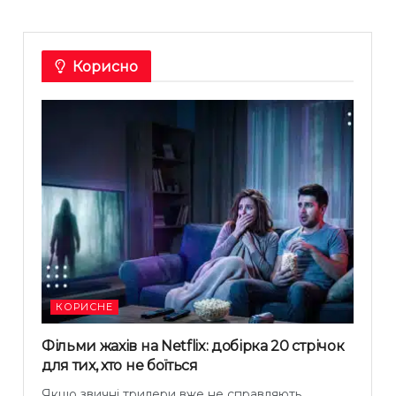
Корисно
КОРИСНЕ
Фільми жахів на Netflix: добірка 20 стрічок
для тих, хто не боїться
Якщо звичні трилери вже не справляють