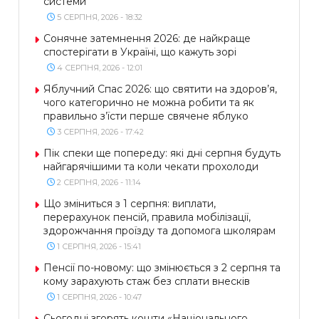
системи
5 СЕРПНЯ, 2026 - 18:32
Сонячне затемнення 2026: де найкраще
спостерігати в Україні, що кажуть зорі
4 СЕРПНЯ, 2026 - 12:01
Яблучний Спас 2026: що святити на здоров’я,
чого категорично не можна робити та як
правильно з’їсти перше свячене яблуко
3 СЕРПНЯ, 2026 - 17:42
Пік спеки ще попереду: які дні серпня будуть
найгарячішими та коли чекати прохолоди
2 СЕРПНЯ, 2026 - 11:14
Що зміниться з 1 серпня: виплати,
перерахунок пенсій, правила мобілізації,
здорожчання проїзду та допомога школярам
1 СЕРПНЯ, 2026 - 15:41
Пенсії по-новому: що змінюється з 2 серпня та
кому зарахують стаж без сплати внесків
1 СЕРПНЯ, 2026 - 10:47
Сьогодні згорять кошти «Національного