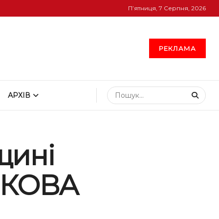
П’ятниця, 7 Серпня, 2026
РЕКЛАМА
АРХІВ
щині
– КОВА