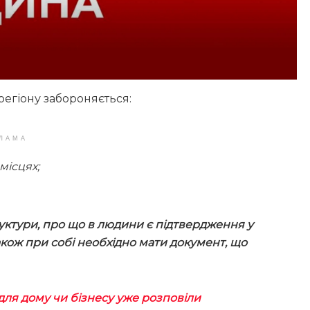
регіону забороняється:
ЛАМА
місцях;
руктури, про що в людини є підтвердження у
кож при собі необхідно мати документ, що
для дому чи бізнесу уже розповіли