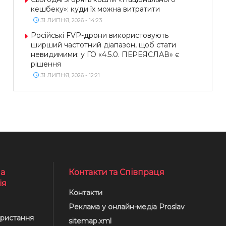
кешбеку»: куди їх можна витратити
31 ЛИПНЯ, 2026 - 14:23
Російські FVP-дрони використовують
ширший частотний діапазон, щоб стати
невидимими: у ГО «4.5.0. ПЕРЕЯСЛАВ» є
рішення
31 ЛИПНЯ, 2026 - 12:21
а
Контакти та Співпраця
ія
Контакти
Реклама у онлайн-медіа Proslav
ристання
sitemap.xml