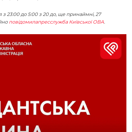
 23:00 до 5:00 з 20 до, ще принаймні, 27
ійно
повідомилапресслужба Київської ОВА
.