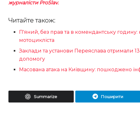
журналісти
ProSlav
.
Читайте також:
П'яний, без прав та в комендантську годину:
мотоцикліста
Заклади та установи Переяслава отримали 13 
допомогу
Масована атака на Київщину: пошкоджено ін
Summarize
Поширити