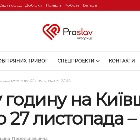
Сад і город
Добірки
Поліція
Робота
Більше
ОВІТРЯНИХ ТРИВОГ
СПЕЦПРОЕКТИ
КОНТАКТИ
продовжили до 27 листопада – КОВА
 годину на Київ
 27 листопада 
щина
,
Переяславщина