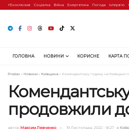
⚡️Ексклюзив
Соціалка
Війна
Енергетика
Погода
Інтервʼю
ГОЛОВНА
НОВИНИ
КОРИСНЕ
КАРТА П
Proslav
»
Новини
»
Київщина
»
Комендантську годину на Київщині 
Комендантську
продовжили до
автор
Максим Левченко
19 Листопада, 2022 - 16:27
в
Київ