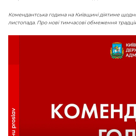
Комендантська година на Київщині діятиме щодня з
листопада. Про нові тимчасові обмеження традц