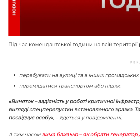
Під час комендантської години на всій території 
РЕК
перебувати на вулиці та в інших громадських 
переміщатися транспортом або пішки.
«Виняток – задіяність у роботі критичної інфраст
вигляді спецперепустки встановленого зразка. Та
посвідчує особу»
, – йдеться у повідомленні.
А тим часом
зима близько – як обрати генератор 