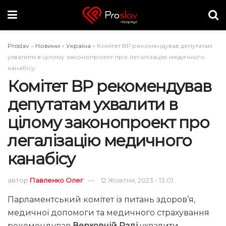
Proslav
»
Новини
»
Україна
»
Комітет ВР рекомендував депутатам
ухвалити в цілому законопроект про легалізацію медичного
канабісу
Комітет ВР рекомендував
депутатам ухвалити в
цілому законопроект про
легалізацію медичного
канабісу
автор
Павленко Олег
12 Жовтня, 2023 - 13:01
Парламентський комітет із питань здоров’я,
медичної допомоги та медичного страхування
рекомендував
Верховній Раді
ухвалити