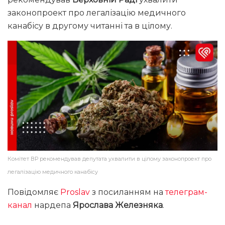
законопроект про легалізацію медичного
канабісу в другому читанні та в цілому.
Комітет ВР рекомендував депутата ухвалити в цілому законопроект про
легалізацію медичного канабісу
Повідомляє
Proslav
з посиланням на
телеграм-
канал
нардепа
Ярослава Железняка
.