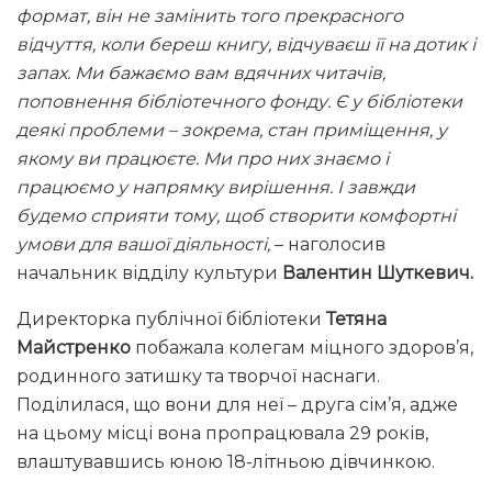
формат, він не замінить того прекрасного
відчуття, коли береш книгу, відчуваєш її на дотик і
запах. Ми бажаємо вам вдячних читачів,
поповнення бібліотечного фонду. Є у бібліотеки
деякі проблеми – зокрема, стан приміщення, у
якому ви працюєте. Ми про них знаємо і
працюємо у напрямку вирішення. І завжди
будемо сприяти тому, щоб створити комфортні
умови для вашої діяльності,
– наголосив
начальник відділу культури
Валентин Шуткевич.
Директорка публічної бібліотеки
Тетяна
Майстренко
побажала колегам міцного здоров’я,
родинного затишку та творчої наснаги.
Поділилася, що вони для неї – друга сім’я, адже
на цьому місці вона пропрацювала 29 років,
влаштувавшись юною 18-літньою дівчинкою.