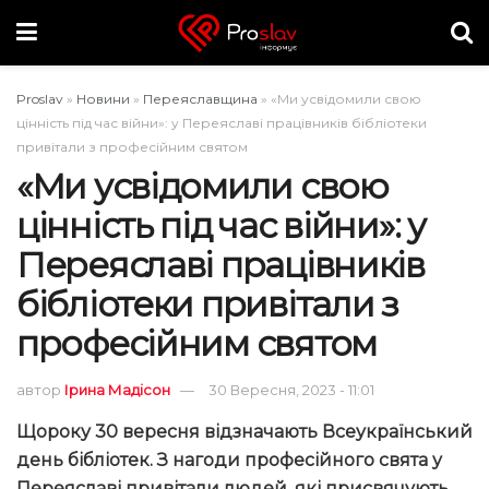
Proslav
»
Новини
»
Переяславщина
»
«Ми усвідомили свою
цінність під час війни»: у Переяславі працівників бібліотеки
привітали з професійним святом
«Ми усвідомили свою
цінність під час війни»: у
Переяславі працівників
бібліотеки привітали з
професійним святом
автор
Ірина Мадісон
30 Вересня, 2023 - 11:01
Щороку 30 вересня відзначають Всеукраїнський
день бібліотек. З нагоди професійного свята у
Переяславі привітали людей, які присвячують