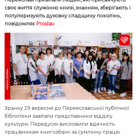
своє життя служінню книзі, знанням, зберігають і
популяризують духовну спадщину поколінь,
повідомляє
Proslav
.
Зранку 29 вересня до Переяславської публічної
бібліотеки завітали представники відділу
культури. Передусім висловили вдячність
працівникам книгозбірні за сумлінну працю.