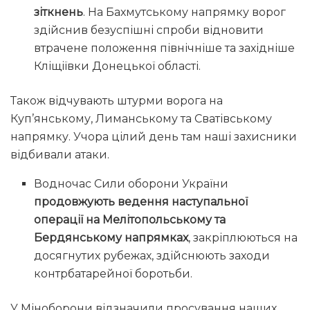
зіткнень
. На Бахмутському напрямку ворог
здійснив безуспішні спроби відновити
втрачене положення північніше та західніше
Кліщіївки Донецької області.
Також відчувають штурми ворога на
Куп’янському, Лиманському та Сватівському
напрямку. Учора цілий день там наші захисники
відбивали атаки.
Водночас Сили оборони України
продовжують ведення наступальної
операції на Мелітопольському та
Бердянському напрямках
, закріплюються на
досягнутих рубежах, здійснюють заходи
контрбатарейної боротьби.
У Міноборони відзначили просування наших