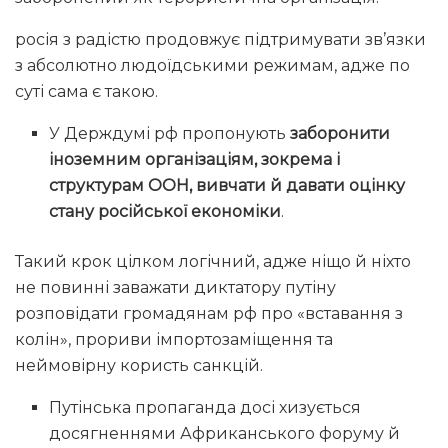
росія з радістю продовжує підтримувати зв’язки
з абсолютно людоїдськими режимам, адже по
суті сама є такою.
У Держдумі рф пропонують
заборонити
іноземним організаціям, зокрема і
структурам ООН, вивчати й давати оцінку
стану російської економіки
.
Такий крок цілком логічний, адже ніщо й ніхто
не повинні заважати диктатору путіну
розповідати громадянам рф про «вставання з
колін», прориви імпортозаміщення та
неймовірну користь санкцій.
Путінська пропаганда досі хизується
досягненнями Африканського форуму й