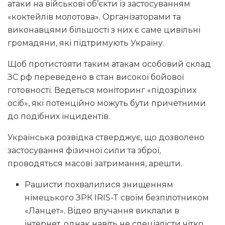
атаки на військові об’єкти із застосуванням
«коктейлів молотова». Організаторами та
виконавцями більшості з них є саме цивільні
громадяни, які підтримують Україну.
Щоб протистояти таким атакам особовий склад
ЗС рф переведено в стан високої бойової
готовності. Ведеться моніторинг «підозрілих
осіб», які потенційно можуть бути причетними
до подібних інцидентів.
Українська розвідка стверджує, що дозволено
застосування фізичної сили та зброї,
проводяться масові затримання, арешти.
Рашисти похвалилися знищенням
німецького ЗРК IRIS-T своїм безпілотником
«Ланцет». Відео влучання виклали в
інтернет, однак навіть не спеціалісти чітко