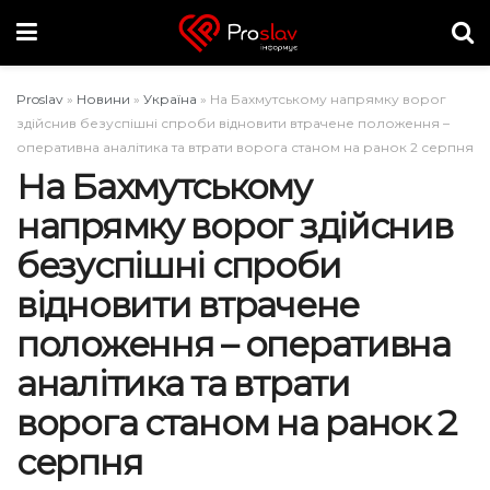
Proslav
»
Новини
»
Україна
»
На Бахмутському напрямку ворог
здійснив безуспішні спроби відновити втрачене положення –
оперативна аналітика та втрати ворога станом на ранок 2 серпня
На Бахмутському
напрямку ворог здійснив
безуспішні спроби
відновити втрачене
положення – оперативна
аналітика та втрати
ворога станом на ранок 2
серпня