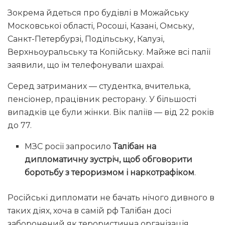
Зокрема йдеться про будівлі в Можайську
Московської області, Росоші, Казані, Омську,
Санкт-Петербурзі, Подільську, Калузі,
Верхньоуральську та Копійську. Майже всі палії
заявили, що їм телефонували шахраї.
Серед затриманих — студентка, вчителька,
пенсіонер, працівник ресторану. У більшості
випадків це були жінки. Вік паліїв — від 22 років
до 77.
МЗС росії запросило
Талібан на
дипломатичну зустріч, щоб обговорити
боротьбу з тероризмом і наркотрафіком
.
Російські дипломати не бачать нічого дивного в
таких діях, хоча в самій рф Талібан досі
заборонений як терористична організація.