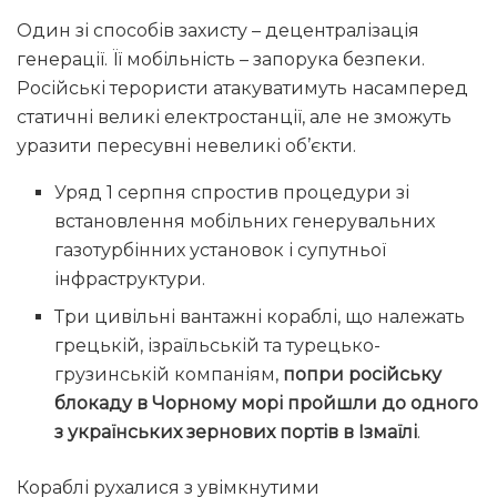
Один зі способів захисту – децентралізація
генерації. Її мобільність – запорука безпеки.
Російські терористи атакуватимуть насамперед
статичні великі електростанції, але не зможуть
уразити пересувні невеликі об’єкти.
Уряд 1 серпня спростив процедури зі
встановлення мобільних генерувальних
газотурбінних установок і супутньої
інфраструктури.
Три цивільні вантажні кораблі, що належать
грецькій, ізраїльській та турецько-
грузинській компаніям,
попри російську
блокаду в Чорному морі пройшли до одного
з українських зернових портів в Ізмаїлі
.
Кораблі рухалися з увімкнутими