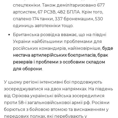
спецтехніки. Також демілітаризовано 677
артсистем, 67 РСЗВ, 482 БПЛА. Крім того,
спалено 174 танки, 337 бронемашин, 530
одиниць автотехніки тощо.
Британська розвідка вважає, що на півдні
України найбільшими проблемами для
російських командирів, найімовірніше,
буде
нестача артилерійських боєприпасів, брак
резервів і проблеми з особовим складом
для оборони
.
У цьому регіоні інтенсивні бої продовжують
зосереджуватися на двох напрямках. На південь
від Оріхова українські війська зосередилися
проти 58-ї загальновійськової армії рф. Росіяни
борються з бойовою втомою та виснаженням у
передових полках, які перебувають у