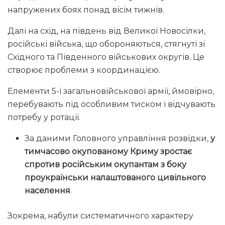
напружених боях понад вісім тижнів.
Далі на схід, на південь від Великої Новосілки,
російські війська, що обороняються, стягнуті зі
Східного та Південного військових округів. Це
створює проблеми з координацією.
Елементи 5-ї загальновійськової армії, ймовірно,
перебувають під особливим тиском і відчувають
потребу у ротації.
За даними Головного управління розвідки,
у
тимчасово окупованому Криму зростає
спротив російським окупантам з боку
проукраїнськи налаштованого цивільного
населення
.
Зокрема, набули систематичного характеру