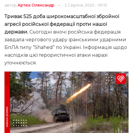
автор
Артюх Олександр
2 Серпня, 2023 - 09:10
Триває 525 доба широкомасштабної збройної
агресії російської федерації проти нашої
держави.
Сьогодні вночі російська федерація
завдала чергового удару іранськими ударними
БпЛА типу “Shahed” по Україні. Інформація щодо
наслідків цієї терористичної атаки наразі
уточнюється.