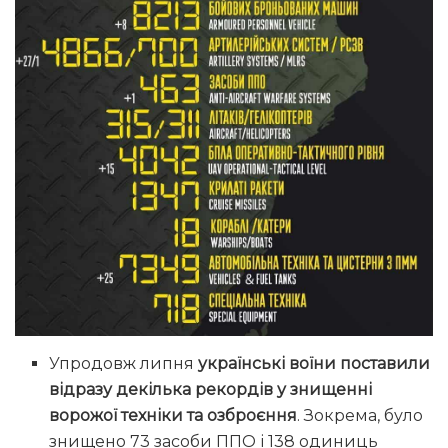
Упродовж липня
українські воїни поставили
відразу декілька рекордів у знищенні
ворожої техніки та озброєння
. Зокрема, було
знищено 73 засоби ППО і 138 одиниць