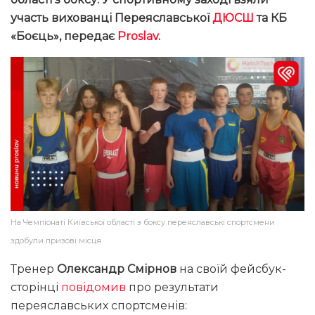
участь вихованці Переяславської
ДЮСШ
та КБ
«Боєць», передає
Proslav
.
На Чемпіонаті Київської області з боксу переяславські спортсмени
здобули призові місця
Тренер
Олександр Смірнов
на своїй фейсбук-
сторінці
повідомив
про результати
переяславських спортсменів: