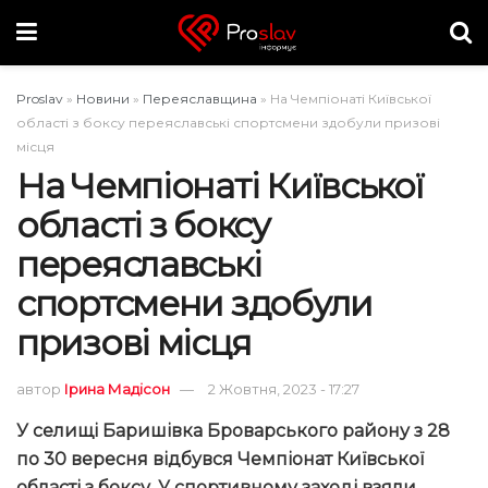
Proslav
»
Новини
»
Переяславщина
»
На Чемпіонаті Київської
області з боксу переяславські спортсмени здобули призові
місця
На Чемпіонаті Київської
області з боксу
переяславські
спортсмени здобули
призові місця
автор
Ірина Мадісон
2 Жовтня, 2023 - 17:27
У селищі Баришівка Броварського району з 28
по 30 вересня відбувся Чемпіонат Київської
області з боксу. У спортивному заході взяли