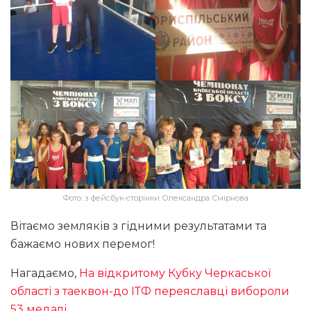
Фото: з фейсбук-сторінки Олександра Смірнова
Вітаємо земляків з гідними результатами та
бажаємо нових перемог!
Нагадаємо,
На відкритому Кубку Черкаської
області з таеквон-до ІТФ переяславці вибороли
53 медалі