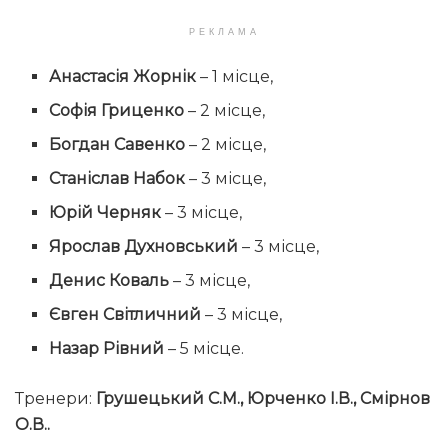
РЕКЛАМА
Анастасія Жорнік
– 1 місце,
Софія Гриценко
– 2 місце,
Богдан Савенко
– 2 місце,
Станіслав Набок
– 3 місце,
Юрій Черняк
– 3 місце,
Ярослав Духновський
– 3 місце,
Денис Коваль
– 3 місце,
Євген Світличний
– 3 місце,
Назар Рівний
– 5 місце.
Тренери:
Грушецький С.М.,
Юрченко І.В.,
Смірнов
О.В..