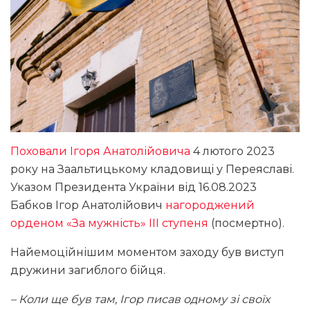
Поховали Ігоря Анатолійовича
4 лютого 2023
року на Заальтицькому кладовищі у Переяславі.
Указом Президента України від 16.08.2023
Бабков Ігор Анатолійович
нагороджений
орденом «За мужність» III ступеня
(посмертно).
Найемоційнішим моментом заходу був виступ
дружини загиблого бійця.
– Коли ще був там, Ігор писав одному зі своїх