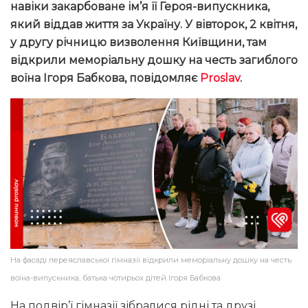
навіки закарбоване ім’я її Героя-випускника,
який віддав життя за Україну. У вівторок, 2 квітня,
у другу річницю визволення Київщини, там
відкрили меморіальну дошку на честь загиблого
воїна Ігоря Бабкова, повідомляє
Proslav
.
На фасаді переяславської гімназії відкрили меморіальну дошку на честь
воїна-випускника, батька чотирьох дітей Ігоря Бабкова
На подвір’ї гімназії зібралися рідні та друзі