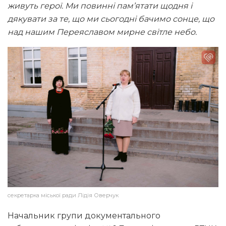
живуть герої. Ми повинні пам’ятати щодня і
дякувати за те, що ми сьогодні бачимо сонце, що
над нашим Переяславом мирне світле небо.
секретарка міської ради Лідія Оверчук
Начальник групи документального