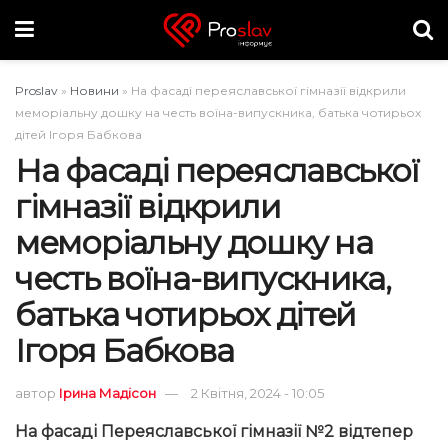
Proslav
»
Новини
»
На фасаді переяславської гімназії відкрили
меморіальну дошку на честь воїна-випускника, батька чотирьох
дітей Ігоря Бабкова
На фасаді переяславської
гімназії відкрили
меморіальну дошку на
честь воїна-випускника,
батька чотирьох дітей
Ігоря Бабкова
автор
Ірина Мадісон
2 Квітня, 2024 - 10:05
На фасаді Переяславської гімназії №2 відтепер