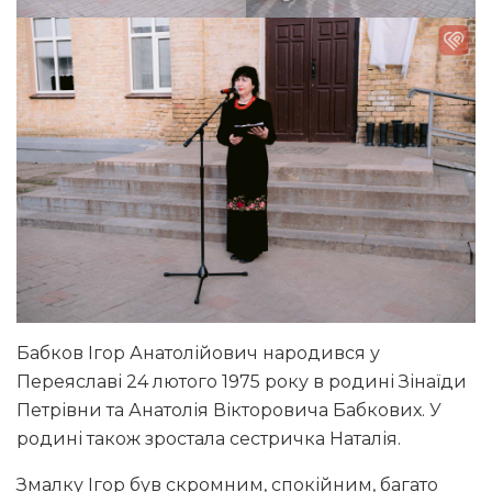
Бабков Ігор Анатолійович народився у
Переяславі 24 лютого 1975 року в родині Зінаїди
Петрівни та Анатолія Вікторовича Бабкових. У
родині також зростала сестричка Наталія.
Змалку Ігор був скромним, спокійним, багато