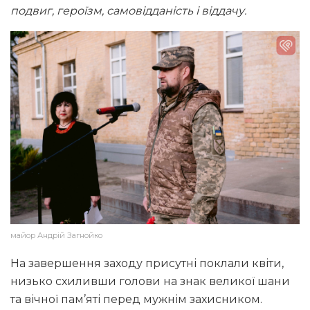
подвиг, героїзм, самовідданість і віддачу.
майор Андрій Загнойко
На завершення заходу присутні поклали квіти,
низько схиливши голови на знак великої шани
та вічної пам’яті перед мужнім захисником.