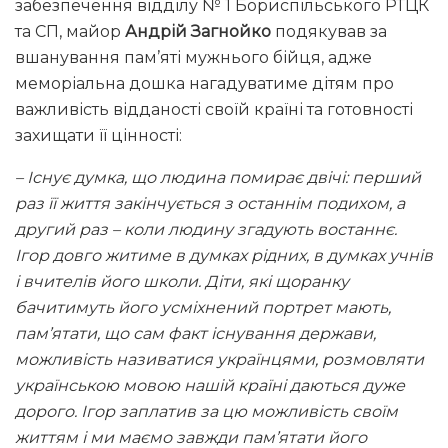
забезпечення відділу № 1 Бориспільського РТЦК
та СП, майор
Андрій Загнойко
подякував за
вшанування пам’яті мужнього бійця, адже
меморіальна дошка нагадуватиме дітям про
важливість відданості своїй країні та готовності
захищати її цінності:
– Існує думка, що людина помирає двічі: перший
раз її життя закінчується з останнім подихом, а
другий раз – коли людину згадують востаннє.
Ігор довго житиме в думках рідних, в думках учнів
і вчителів його школи. Діти, які щоранку
бачитимуть його усміхнений портрет мають,
пам’ятати, що сам факт існування держави,
можливість називатися українцями, розмовляти
українською мовою нашій країні даються дуже
дорого. Ігор заплатив за цю можливість своїм
життям і ми маємо завжди пам’ятати його