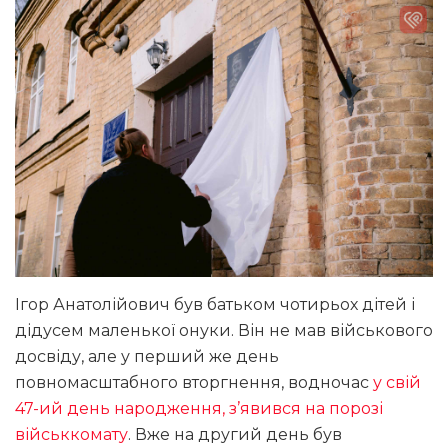
Ігор Анатолійович був батьком чотирьох дітей і
дідусем маленької онуки. Він не мав військового
досвіду, але у перший же день
повномасштабного вторгнення, водночас
у свій
47-ий день народження, з’явився на порозі
військкомату
. Вже на другий день був