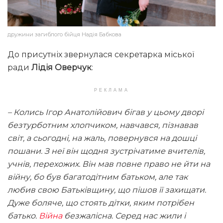
дружини загиблого бійця Надія Бабкова
До присутніх звернулася секретарка міської
ради
Лідія Оверчук
:
РЕКЛАМА
– Колись Ігор Анатолійович бігав у цьому дворі
безтурботним хлопчиком, навчався, пізнавав
світ, а сьогодні, на жаль, повернувся на дошці
пошани. З неї він щодня зустрічатиме вчителів,
учнів, перехожих. Він мав повне право не йти на
війну, бо був багатодітним батьком, але так
любив свою Батьківщину, що пішов її захищати.
Дуже боляче, що стоять дітки, яким потрібен
батько.
Війна
безжалісна. Серед нас жили і