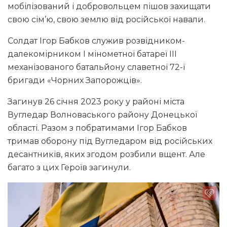
мобілізований і добровольцем пішов захищати
свою сім’ю, свою землю від російської навали.
Солдат Ігор Бабков служив розвідником-
далекомірником І мінометної батареї ІІІ
механізованого батальйону славетної 72-ї
бригади «Чорних Запорожців».
Загинув 26 січня 2023 року у районі міста
Вугледар Волноваського району Донецької
області. Разом з побратимами Ігор Бабков
тримав оборону під Вугледаром від російських
десантників, яких згодом розбили вщент. Але
багато з цих Героїв загинули.