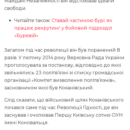
Майдані Незалежності він відстоював ідеали
свободи.
Читайте також:
Ставай частиною бурі: як
працює рекрутинг у бойовий підрозділ
«Буревій»
Загалом під час революції він був поранений 8
разів. У лютому 2014 року Верховна Рада України
проголосувала за постанову, відповідно до якої
звільнялись 23 політв’язні зі списку громадської
організації «Комітет визволення політв’язнів»,
засновником якої був Коханівський.
Слід сказати, що військовий шлях Коханівського
почався саме під час Революції Гідності, де він
заснував і очолював Першу Київську сотню ОУН
імені Коновальця.