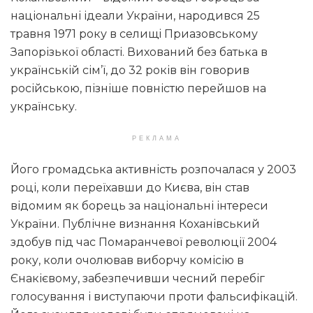
національні ідеали України, народився 25
травня 1971 року в селищі Приазовському
Запорізької області. Вихований без батька в
українській сім’ї, до 32 років він говорив
російською, пізніше повністю перейшов на
українську.
РЕКЛАМА
Його громадська активність розпочалася у 2003
році, коли переїхавши до Києва, він став
відомим як борець за національні інтереси
України. Публічне визнання Коханівський
здобув під час Помаранчевої революції 2004
року, коли очолював виборчу комісію в
Єнакієвому, забезпечивши чесний перебіг
голосування і виступаючи проти фальсифікацій.