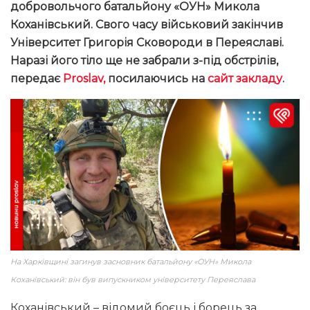
добровольчого батальйону «ОУН» Микола
Коханівський. Свого часу військовий закінчив
Університет Григорія Сковороди в Переяславі.
Наразі його тіло ще не забрали з-під обстрілів,
передає
Proslav,
посилаючись на
сайт закладу
.
На Харківщині загинув засновник батальйону «ОУН» Микола
Коханівський: він був випускником університету Переяслава
Коханівський – відомий боєць і борець за