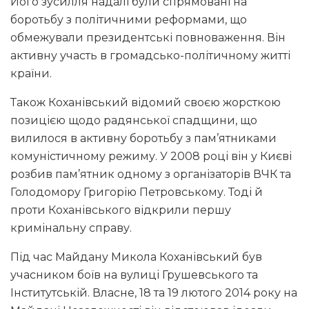
Його зусилля надалі були спрямовані на
боротьбу з політичними реформами, що
обмежували президентські повноваження. Він
активну участь в громадсько-політичному житті
країни.
Також Коханівський відомий своєю жорсткою
позицією щодо радянської спадщини, що
вилилося в активну боротьбу з пам’ятниками
комуністичному режиму. У 2008 році він у Києві
розбив пам’ятник одному з організаторів ВЧК та
Голодомору Григорію Петровському. Тоді й
проти Коханівського відкрили першу
кримінальну справу.
Під час Майдану Микола Коханівський був
учасником боїв на вулиці Грушевського та
Інститутській. Власне, 18 та 19 лютого 2014 року на