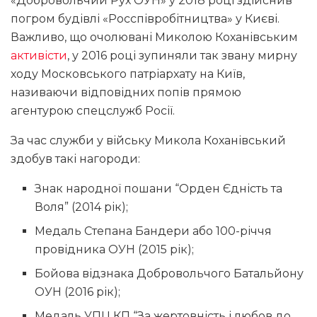
«Добровольчий Рух ОУН» у 2018 році здійснив
погром будівлі «Росспівробітництва» у Києві.
Важливо, що очолювані Миколою Коханівським
активісти
, у 2016 році зупиняли так звану мирну
ходу Московського патріархату на Київ,
називаючи відповідних попів прямою
агентурою спецслужб Росії.
За час служби у війську Микола Коханівський
здобув такі нагороди:
Знак народної пошани “Орден Єдність та
Воля” (2014 рік);
Медаль Степана Бандери або 100-річчя
провідника ОУН (2015 рік);
Бойова відзнака Добровольчого Батальйону
ОУН (2016 рік);
Медаль УПЦ КП “За жертовність і любов до