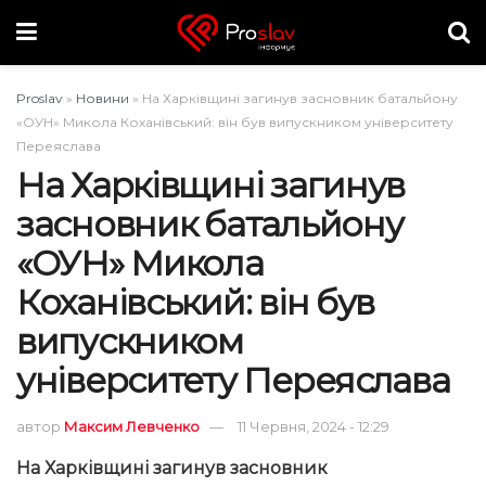
Proslav
»
Новини
»
На Харківщині загинув засновник батальйону
«ОУН» Микола Коханівський: він був випускником університету
Переяслава
На Харківщині загинув
засновник батальйону
«ОУН» Микола
Коханівський: він був
випускником
університету Переяслава
автор
Максим Левченко
11 Червня, 2024 - 12:29
На Харківщині загинув засновник