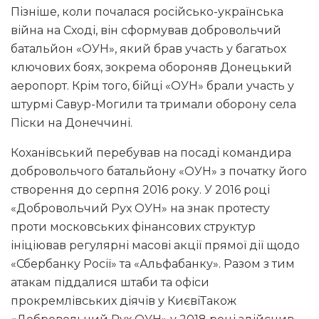
Пізніше, коли почалася російсько-українська
війна на Сході, він сформував добровольчий
батальйон «ОУН», який брав участь у багатьох
ключових боях, зокрема обороняв Донецький
аеропорт. Крім того, бійці «ОУН» брали участь у
штурмі Савур-Могили та тримали оборону села
Піски на Донеччині.
Коханівський перебував на посаді командира
добровольчого батальйону «ОУН» з початку його
створення до серпня 2016 року. У 2016 році
«Добровольчий Рух ОУН» на знак протесту
проти московських фінансових структур
ініціював регулярні масові акції прямої дії щодо
«Сбербанку Росії» та «Альфабанку». Разом з тим
атакам піддалися штаби та офіси
прокремлівських діячів у КиєвіТакож