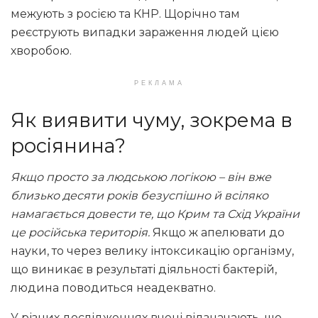
межують з росією та КНР. Щорічно там
реєструють випадки зараження людей цією
хворобою.
РЕКЛАМА
Як виявити чуму, зокрема в
росіянина?
Якщо просто за людською логікою – він вже
близько десяти років безуспішно й всіляко
намагається довести те, що Крим та Схід України
це російська територія.
Якщо ж апелювати до
науки, то через велику інтоксикацію організму,
що виникає в результаті діяльності бактерій,
людина поводиться неадекватно.
У різних дослідженнях вчені відзначають, що