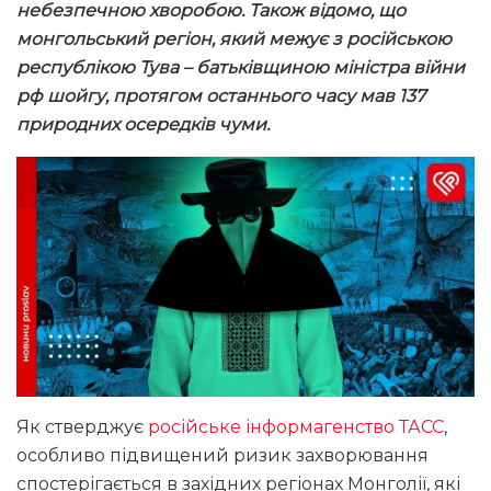
небезпечною хворобою. Також відомо, що
монгольський регіон, який межує з російською
республікою Тува – батьківщиною міністра війни
рф шойгу, протягом останнього часу мав 137
природних осередків чуми.
Як стверджує
російське інформагенство ТАСС
,
особливо підвищений ризик захворювання
спостерігається в західних регіонах Монголії, які