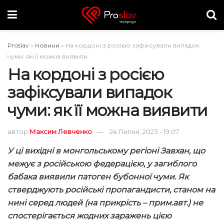
Proslav
»
Новини
»
На кордоні з росією зафіксували випадок
чуми: як її можна виявити
На кордоні з росією
зафіксували випадок
чуми: як її можна виявити
автор
Максим Левченко
24 Липня, 2023 - 19:07
У ці вихідні в монгольському регіоні Завхан, що
межує з російською федерацією, у загиблого
бабака виявили патоген бубонної чуми. Як
стверджують російські пропагандисти, станом на
нині серед людей (на прикрість – прим.авт.) не
спостерігається жодних заражень цією