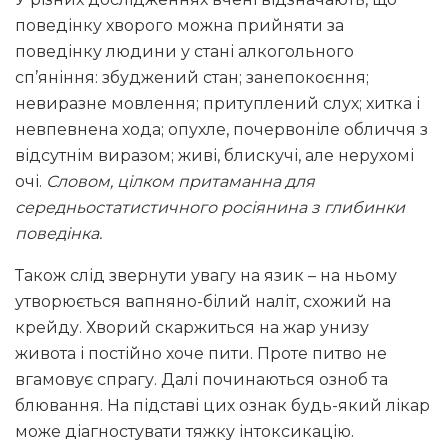
поведінку хворого можна прийняти за
поведінку людини у стані алкогольного
сп’яніння: збуджений стан; занепокоєння;
невиразне мовлення; притуплений слух; хитка і
невпевнена хода; опухле, почервоніле обличчя з
відсутнім виразом; живі, блискучі, але нерухомі
очі.
Словом, цілком притаманна для
середньостатистичного росіянина з глибинки
поведінка.
Також слід звернути увагу на язик – на ньому
утворюється вапняно-білий наліт, схожий на
крейду. Хворий скаржиться на жар унизу
живота і постійно хоче пити. Проте питво не
вгамовує спрагу. Далі починаються озноб та
блювання. На підставі цих ознак будь-який лікар
може діагностувати тяжку інтоксикацію.