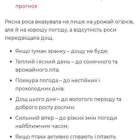
прогноз
Рясна роса вказувала не лише на урожай огірків,
але й на хорошу погоду, а відсутність роси
передвіщала дощ.
Якщо туман зранку – дощу не буде;
Теплий і ясний день – до сонячного та
врожайного літа;
Похмура погода – до нестійких і
прохолодних днів;
Дощ цього дня – до вологого періоду та
доброго росту рослин;
Сильний вітер – до різких змін погоди
найближчим часом;
Якщо птахи активно співають і літають