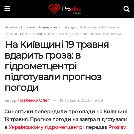
Proslav
»
Новини
»
Київщина
»
Погода
»
На Київщині 19 травня
вдарить гроза: в гідрометцентрі підготували прогноз погоди
На Київщині 19 травня
вдарить гроза: в
гідрометцентрі
підготували прогноз
погоди
автор
Павленко Олег
18 Травня, 2026 - 19:08
Синоптики попередили про опади на Київщині
19 травня. Прогноз погоди на завтра підготували
в
Українському гідрометцентрі
, передає
Proslav
.