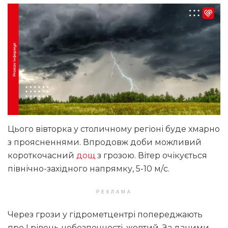
Цього вівторка у столичному регіоні буде хмарно
з проясненнями. Впродовж доби можливий
короткочасний
дощ
з грозою. Вітер очікується
північно-західного напрямку, 5-10 м/с.
РЕКЛАМА
Через грози у гідрометцентрі попереджають
про І рівень небезпечності, жовтий. За даними