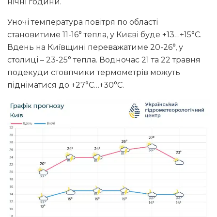
нічні години.
Уночі температура повітря по області
становитиме 11-16° тепла, у Києві буде +13…+15°С.
Вдень на Київщині переважатиме 20-26°, у
столиці – 23-25° тепла. Водночас 21 та 22 травня
подекуди стовпчики термометрів можуть
підніматися до +27°С…+30°С.