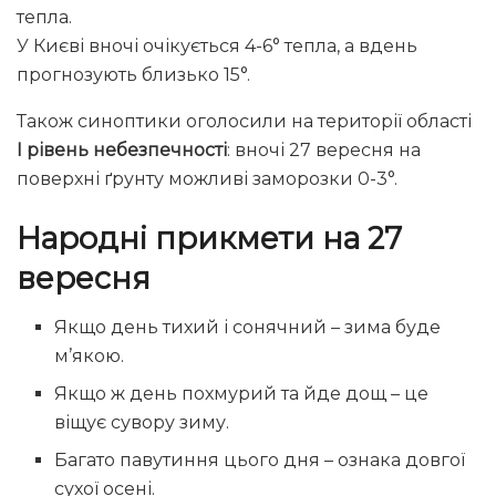
тепла.
У Києві вночі очікується 4-6° тепла, а вдень
прогнозують близько 15°.
Також синоптики оголосили на території області
І рівень небезпечності
: вночі 27 вересня на
поверхні ґрунту можливі заморозки 0-3°.
Народні прикмети на 27
вересня
Якщо день тихий і сонячний – зима буде
м’якою.
Якщо ж день похмурий та йде дощ – це
віщує сувору зиму.
Багато павутиння цього дня – ознака довгої
сухої осені.