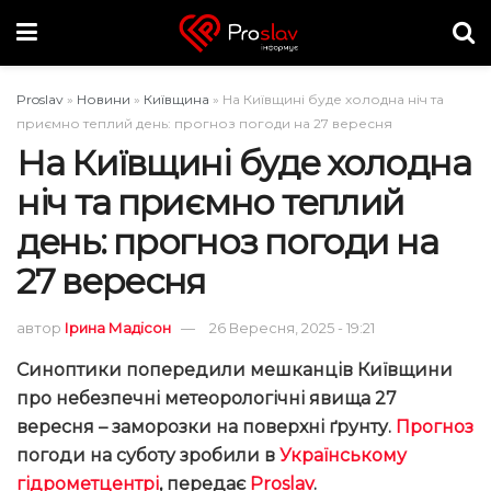
Proslav
»
Новини
»
Київщина
»
На Київщині буде холодна ніч та
приємно теплий день: прогноз погоди на 27 вересня
На Київщині буде холодна
ніч та приємно теплий
день: прогноз погоди на
27 вересня
автор
Ірина Мадісон
26 Вересня, 2025 - 19:21
Синоптики попередили мешканців Київщини
про небезпечні метеорологічні явища 27
вересня – заморозки на поверхні ґрунту.
Прогноз
погоди на суботу зробили в
Українському
гідрометцентрі
, передає
Proslav
.