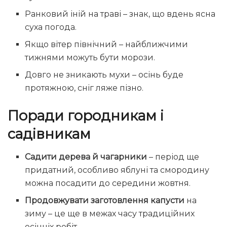
Ранковий іній на траві – знак, що вдень ясна
суха погода.
Якщо вітер північний – найближчими
тижнями можуть бути морози.
Довго не зникають мухи – осінь буде
протяжною, сніг ляже пізно.
Поради городникам і
садівникам
Садити дерева й чагарники
– період ще
придатний, особливо яблуні та смородину
можна посадити до середини жовтня.
Продовжувати заготовлення капусти
на
зиму – це ще в межах часу традиційних
осінніх робіт.