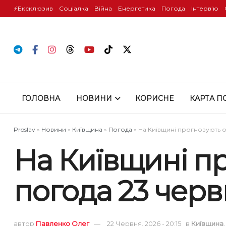
⚡️Ексклюзив
Соціалка
Війна
Енергетика
Погода
Інтервʼю
ГОЛОВНА
НОВИНИ
КОРИСНЕ
КАРТА П
Proslav
»
Новини
»
Київщина
»
Погода
»
На Київщині прогнозують о
На Київщині п
погода 23 черв
автор
Павленко Олег
22 Червня, 2026 - 20:15
в
Київщина