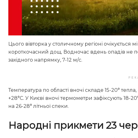
Цього вівторка у столичному регіоні очікується 
короткочасний дощ. Водночас вдень опадів не пе
західного напрямку, 7-12 м/с.
РЕК
Температура по області вночі складе 15-20° тепла
+28°С. У Києві вночі термометри зафіксують 18-2
на 26-28° літньої спеки.
Народні прикмети 23 че