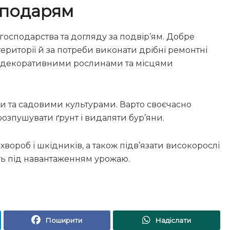
сподарям
осподарства та догляду за подвір’ям. Добре
території й за потреби виконати дрібні ремонтні
за декоративними рослинами та місцями
 та садовими культурами. Варто своєчасно
озпушувати ґрунт і видаляти бур’яни.
вороб і шкідників, а також підв’язати високорослі
ть під навантаженням урожаю.
Поширити
Надіслати