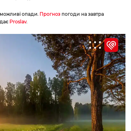
 можливі опади.
Прогноз
погоди на завтра
едає
Proslav
.