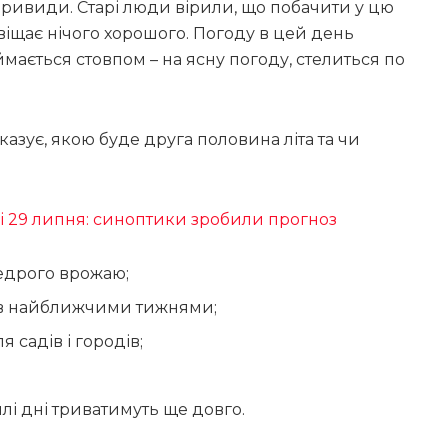
 привиди. Старі люди вірили, що побачити у цю
віщає нічого хорошого. Погоду в цей день
мається стовпом – на ясну погоду, стелиться по
азує, якою буде друга половина літа та чи
і 29 липня: синоптики зробили прогноз
щедрого врожаю;
ов найближчими тижнями;
 садів і городів;
плі дні триватимуть ще довго.