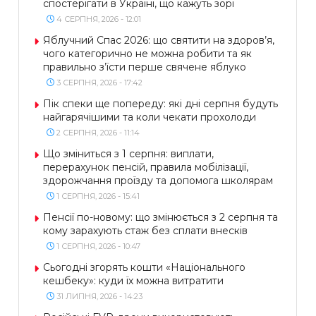
спостерігати в Україні, що кажуть зорі
4 СЕРПНЯ, 2026 - 12:01
Яблучний Спас 2026: що святити на здоров’я,
чого категорично не можна робити та як
правильно з’їсти перше свячене яблуко
3 СЕРПНЯ, 2026 - 17:42
Пік спеки ще попереду: які дні серпня будуть
найгарячішими та коли чекати прохолоди
2 СЕРПНЯ, 2026 - 11:14
Що зміниться з 1 серпня: виплати,
перерахунок пенсій, правила мобілізації,
здорожчання проїзду та допомога школярам
1 СЕРПНЯ, 2026 - 15:41
Пенсії по-новому: що змінюється з 2 серпня та
кому зарахують стаж без сплати внесків
1 СЕРПНЯ, 2026 - 10:47
Сьогодні згорять кошти «Національного
кешбеку»: куди їх можна витратити
31 ЛИПНЯ, 2026 - 14:23