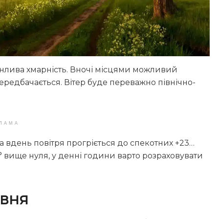
мінлива хмарність. Вночі місцями можливий
редбачається. Вітер буде переважно північно-
ЛАМА
, а вдень повітря прогріється до спекотних +23…
0° вище нуля, у денні години варто розраховувати
рвня