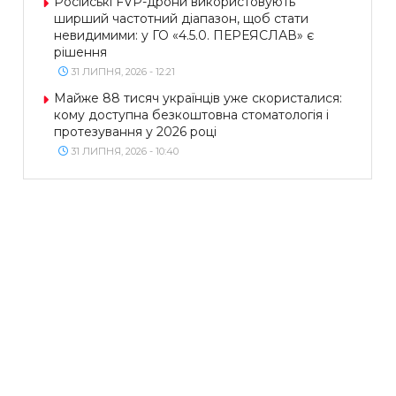
Російські FVP-дрони використовують
ширший частотний діапазон, щоб стати
невидимими: у ГО «4.5.0. ПЕРЕЯСЛАВ» є
рішення
31 ЛИПНЯ, 2026 - 12:21
Майже 88 тисяч українців уже скористалися:
кому доступна безкоштовна стоматологія і
протезування у 2026 році
31 ЛИПНЯ, 2026 - 10:40