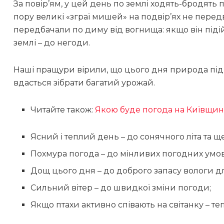
За повір’ям, у цей день по землі ходять-бродять
пору великі «зграї мишей» на подвір’ях не перед
передбачали по диму від вогнища: якщо він підій
землі – до негоди.
Наші пращури вірили, що цього дня природа підк
вдасться зібрати багатий урожай.
Читайте також:
Якою буде погода на Київщин
Ясний і теплий день – до сонячного літа та 
Похмура погода – до мінливих погодних ум
Дощ цього дня – до доброго запасу вологи для
Сильний вітер – до швидкої зміни погоди;
Якщо птахи активно співають на світанку – те