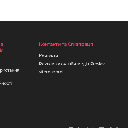
а
Контакти та Співпраця
ія
Контакти
Реклама у онлайн-медіа Proslav
ристання
sitemap.xml
йності