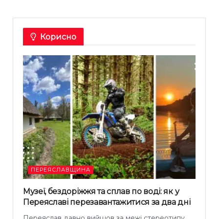
Корисно
ПЕРЕЯСЛАВЩИНА
Музеї, бездоріжжя та сплав по воді: як у
Переяславі перезавантажитися за два дні
Переяслав давно вийшов за межі стереотипу