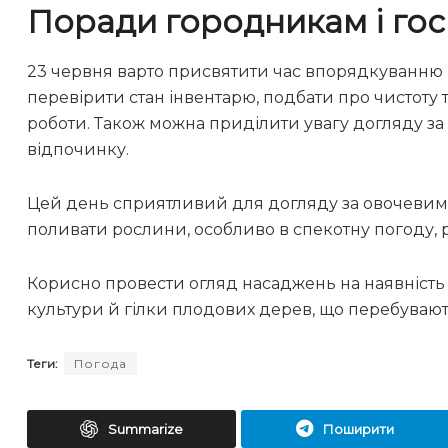
Поради городникам і го
23 червня варто присвятити час впорядкуванню г
перевірити стан інвентарю, подбати про чистоту 
роботи. Також можна приділити увагу догляду 
відпочинку.
Цей день сприятливий для догляду за овочевими
поливати рослини, особливо в спекотну погоду, р
Корисно провести огляд насаджень на наявність х
культури й гілки плодових дерев, що перебуваю
Теги:
Погода
Summarize
Поширити