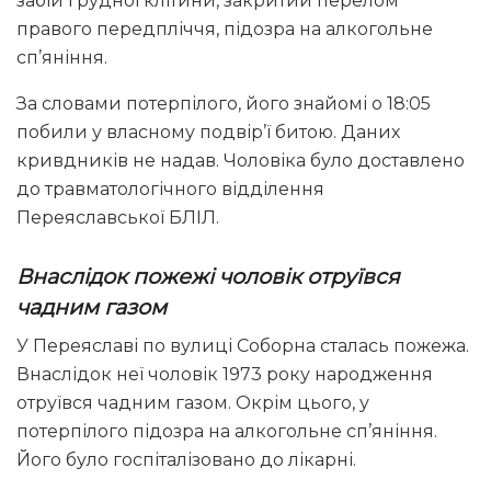
забій грудної клітини, закритий перелом
правого передпліччя, підозра на алкогольне
сп’яніння.
За словами потерпілого, його знайомі о 18:05
побили у власному подвір’ї битою. Даних
кривдників не надав. Чоловіка було доставлено
до травматологічного відділення
Переяславської БЛІЛ.
Внаслідок пожежі чоловік отруївся
чадним газом
У Переяславі по вулиці Соборна сталась пожежа.
Внаслідок неї чоловік 1973 року народження
отруївся чадним газом. Окрім цього, у
потерпілого підозра на алкогольне сп’яніння.
Його було госпіталізовано до лікарні.