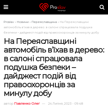
Proslav
»
Новини
»
Переяславщина
»
На Переяславщині
автомобіль в’їхав в дерево: в салоні спрацювала подушка
безпеки – дайджест подій від правоохоронців за минулу добу
На Переяславщині
автомобіль в’їхав в дерево:
в салоні спрацювала
подушка безпеки –
дайджест подій від
правоохоронців за
минулу добу
автор
Павленко Олег
24 Липня, 2023 - 09:48