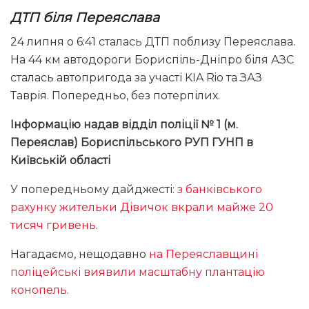
ДТП біля Переяслава
24 липня о 6:41 сталась ДТП поблизу Переяслава.
На 44 км автодороги Бориспіль-Дніпро біля АЗС
сталась автопригода за участі KIA Rio та ЗАЗ
Таврія. Попередньо, без потерпілих.
Інформацію надав відділ поліції № 1 (м.
Переяслав) Бориспільського РУП ГУНП в
Київській області
У попередньому дайджесті:
з банківського
рахунку жительки Дівичок вкрали майже 20
тисяч гривень
.
Нагадаємо, нещодавно
на Переяславщині
поліцейські виявили масштабну плантацію
конопель
.