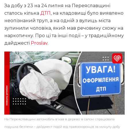
За добу з 23 на 24 липня на Переяславщині
сталось кілька
ДТП
, на кладовищі було виявлено
неопізнаний труп, а на одній з вулиць міста
зупинили чоловіка, який мав речовину схожу на
наркотичну. Про ці та інші події – у традиційному
дайджесті
Proslav
.
На Переяславщині автомобіль в’їхав в дерево: в салоні спрацювала
подушка безпеки – дайджест подій від правоохоронців за минулу добу