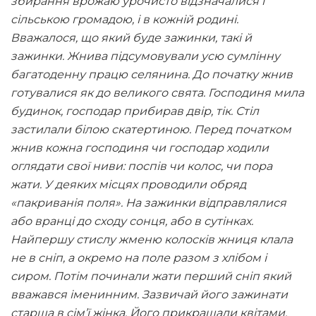
збирання врожаю урочисто відзначалися і
сільською громадою, і в кожній родині.
Вважалося, що який буде зажинки, такі й
зажинки. Жнива підсумовували усю сумлінну
багатоденну працю селянина. До початку жнив
готувалися як до великого свята. Господиня мила
будинок, господар прибирав двір, тік. Стіл
застилали білою скатертиною. Перед початком
жнив кожна господиня чи господар ходили
оглядати свої ниви: поспів чи колос, чи пора
жати. У деяких місцях проводили обряд
«пакриванія поля». На зажинки відправлялися
або вранці до сходу сонця, або в сутінках.
Найпершу стислу жменю колосків жниця клала
не в сніп, а окремо на поле разом з хлібом і
сиром. Потім починали жати перший сніп який
вважався іменинним. Зазвичай його зажинати
старша в сім’ї жінка. Його прикрашали квітами,