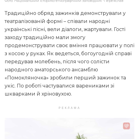
Фото: Національний історико-етнографічний заповідник “Переяслав”
Традиційно обряд зажинків демонстрували у
театралізованій формі – співали народні
українські пісні, вели діалоги, жартували. Гості
заходу традиційно мали змогу
продемонструвати своє вміння працювати у полі
з косою у руках. Як ведеться, богоугодній справі
передував молебень, після чого солісти
народного аматорського ансамблю
«Помокляночка» зробили перший зажинок та
укіс. По роботі частувалися варениками зі
шкварками й хріновухою.
РЕКЛАМА