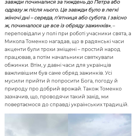
завжди починалися за тиждень до Петра або
одразу ж після нього. Це завжди було в легкі
жіночі дні – середа, п’ятниця або субота. І звісно
ж, починалося це все із обряду зажинків»
, –
переповідали у полі при роботі учасники свята, а
Микола Томенко нагадав, що в радянські часи
акценти були трохи зміщені – простий народ
працював, а потім начальники святкували
обжинки. Втім, у давні часи для українців
важливішим був саме обряд зажинків. Усі
мусили прийти й попросити Бога, погоду й
природу про добрий врожай. Також Томенко
зазначив, що, проводячи такий захід, ми
повертаємося до справді українських традицій.