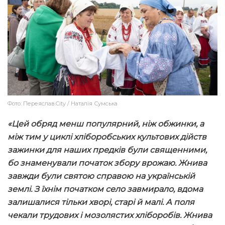
Фото: Переяслав.City / Наталія Сумська
«Цей обряд менш популярний, ніж обжинки, а
між тим у циклі хліборобських культових дійств
зажинки для наших предків були священними,
бо знаменували початок збору врожаю. Жнива
завжди були святою справою на українській
землі. З їхнім початком село завмирало, вдома
залишалися тільки хворі, старі й малі. А поля
чекали трудових і мозолястих хліборобів. Жнива