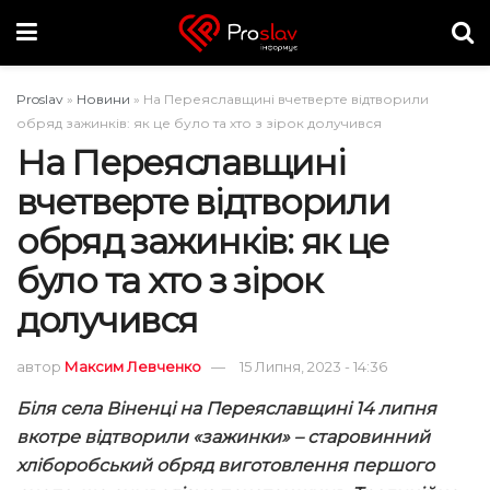
Proslav
»
Новини
»
На Переяславщині вчетверте відтворили
обряд зажинків: як це було та хто з зірок долучився
На Переяславщині
вчетверте відтворили
обряд зажинків: як це
було та хто з зірок
долучився
автор
Максим Левченко
15 Липня, 2023 - 14:36
Біля села Віненці на Переяславщині 14 липня
вкотре відтворили «зажинки» – старовинний
хліборобський обряд
виготовлення першого