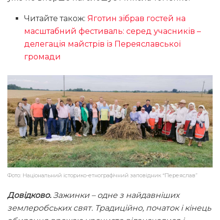
Читайте також:
Яготин зібрав гостей на
масштабний фестиваль: серед учасників –
делегація майстрів із Переяславської
громади
Фото: Національний історико-етнографічний заповідник “Переяслав”
Довідково.
Зажинки – одне з найдавніших
землеробських свят. Традиційно, початок і кінець