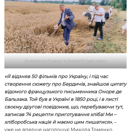
Олександр Ярема та Олексій Лукашевич
«Я відзняв 50 фільмів про Україну, і під час
створення сюжету про Бердичів, знайшов цитату
відомого французького письменника Оноре де
Бальзака. Той був в Україні в 1850 році, і в листі
своєму другові повідомив, що, перебуваючи тут,
записав 74 рецепти приготування хліба! Ми –
хліборобська нація й маємо цим пишатися»
, –
уже не вперше наголошує Микола Томенко.