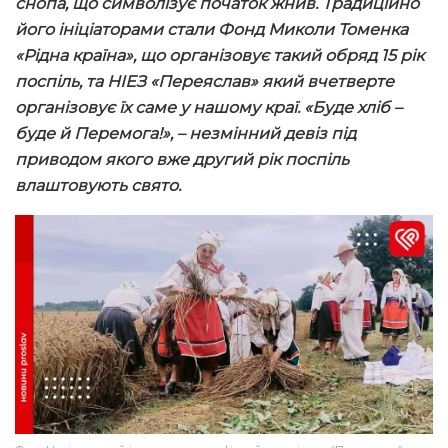
снопа, що символізує початок жнив
. Традиційно
його ініціаторами стали Фонд Миколи Томенка
«Рідна країна», що організовує такий обряд 15 рік
поспіль, та НІЕЗ «Переяслав» який вчетверте
організовує їх саме у нашому краї.
«Буде хліб –
буде й Перемога!», – незмінний девіз під
приводом якого вже другий рік поспіль
влаштовують свято.