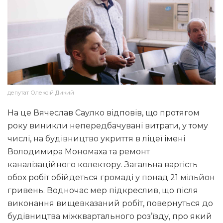
депутат Олексій Дикий
На це Вячеслав Саулко відповів, що протягом
року виникли непередбачувані витрати, у тому
числі, на будівництво укриття в ліцеї імені
Володимира Мономаха та ремонт
каналізаційного колектору. Загальна вартість
обох робіт обійдеться громаді у понад 21 мільйон
гривень. Водночас мер підкреслив, що після
виконання вищевказаний робіт, повернуться до
будівництва міжквартального роз’їзду, про який