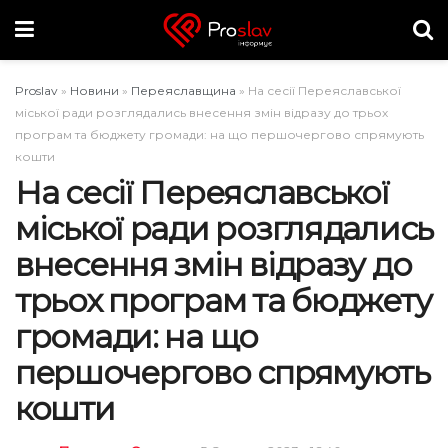
Proslav
»
Новини
»
Переяславщина
»
На сесії Переяславської
міської ради розглядались внесення змін відразу до трьох
програм та бюджету громади: на що першочергово спрямують
кошти
На сесії Переяславської
міської ради розглядались
внесення змін відразу до
трьох програм та бюджету
громади: на що
першочергово спрямують
кошти