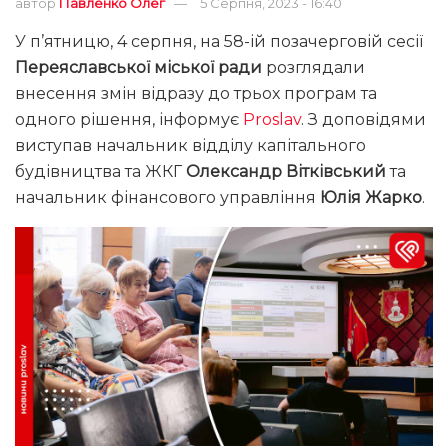
автор
Павленко Олег
5 Серпня, 2023 - 16:40
У п’ятницю, 4 серпня, на 58-ій позачерговій сесії
Переяславської міської ради
розглядали
внесення змін відразу до трьох програм та
одного рішення, інформує
Proslav
. З доповідями
виступав начальник відділу капітального
будівництва та ЖКГ
Олександр Вітківський
та
начальник фінансового управління
Юлія Жарко
.