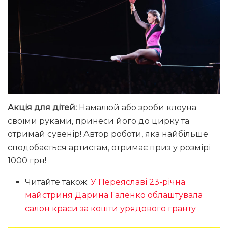
Акція для дітей:
Намалюй або зроби клоуна
своїми руками, принеси його до цирку та
отримай сувенір! Автор роботи, яка найбільше
сподобається артистам, отримає приз у розмірі
1000 грн!
Читайте також:
У Переяславі 23-річна
майстриня Дарина Галенко облаштувала
салон краси за кошти урядового гранту