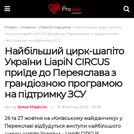
Proslav
»
Новини
»
Переяславщина
»
Найбільший цирк-шапіто
України LiapiN CIRCUS приїде до Переяслава з грандіозною
програмою на підтримку ЗСУ
Найбільший цирк-шапіто
України LiapiN CIRCUS
приїде до Переяслава з
грандіозною програмою
на підтримку ЗСУ
автор
Ірина Мадісон
19 Жовтня, 2024 - 18:50
26 та 27 жовтня на «Київському майданчику» у
Переяславі відбудуться виступи найбільшого
цирку-шапіто України – LiapiN CIRCUS.