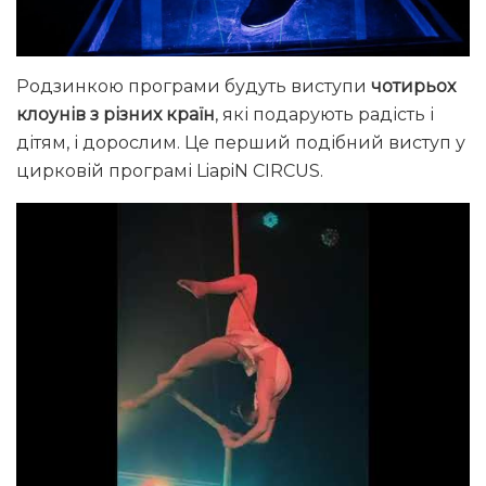
Родзинкою програми будуть виступи
чотирьох
клоунів з різних країн
, які подарують радість і
дітям, і дорослим. Це перший подібний виступ у
цирковій програмі LiapiN CIRCUS.