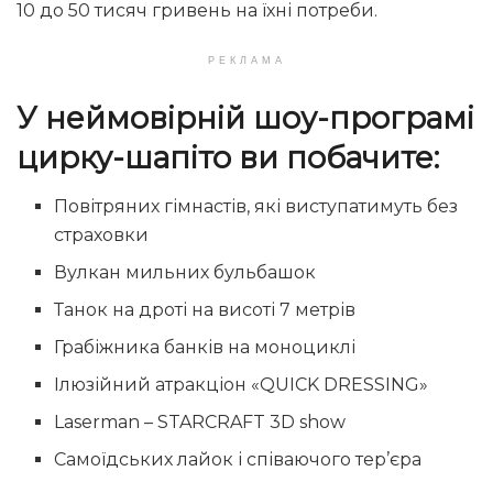
10 до 50 тисяч гривень на їхні потреби.
РЕКЛАМА
У неймовірній шоу-програмі
цирку-шапіто ви побачите:
Повітряних гімнастів, які виступатимуть без
страховки
Вулкан мильних бульбашок
Танок на дроті на висоті 7 метрів
Грабіжника банків на моноциклі
Ілюзійний атракціон «QUICK DRESSING»
Laserman – STARCRAFT 3D show
Самоїдських лайок і співаючого тер’єра