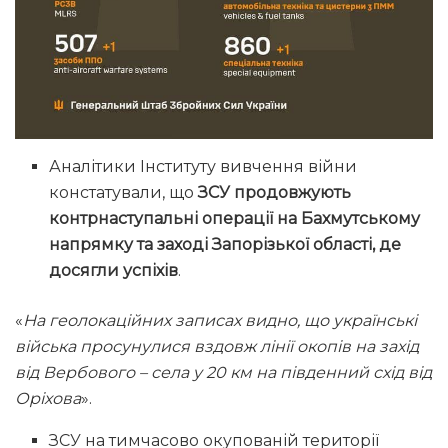
Аналітики Інституту вивчення війни
констатували, що
ЗСУ продовжують
контрнаступальні операції на Бахмутському
напрямку та заході Запорізької області, де
досягли успіхів
.
«
На геолокаційних записах видно, що українські
війська просунулися вздовж лінії окопів на захід
від Вербового – села у 20 км на південний схід від
Оріхова
».
ЗСУ на тимчасово окупованій території