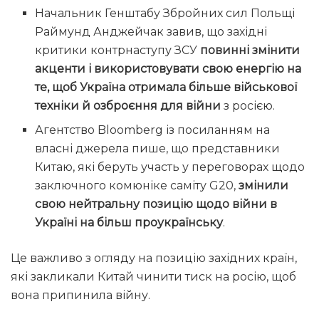
Начальник Генштабу Збройних сил Польщі
Раймунд Анджейчак завив, що західні
критики контрнаступу ЗСУ
повинні змінити
акценти і використовувати свою енергію на
те, щоб Україна отримала більше військової
техніки й озброєння для війни
з росією.
Агентство Bloomberg із посиланням на
власні джерела пише, що представники
Китаю, які беруть участь у переговорах щодо
заключного комюніке саміту G20,
змінили
свою нейтральну позицію щодо війни в
Україні на більш проукраїнську
.
Це важливо з огляду на позицію західних країн,
які закликали Китай чинити тиск на росію, щоб
вона припинила війну.