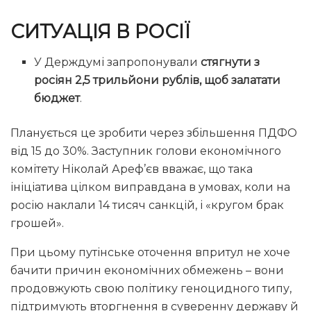
СИТУАЦІЯ В РОСІЇ
У Держдумі запропонували
стягнути з
росіян 2,5 трильйони рублів, щоб залатати
бюджет
.
Планується це зробити через збільшення ПДФО
від 15 до 30%. Заступник голови економічного
комітету Ніколай Ареф’єв вважає, що така
ініціатива цілком виправдана в умовах, коли на
росію наклали 14 тисяч санкцій, і «кругом брак
грошей».
При цьому путінське оточення впритул не хоче
бачити причин економічних обмежень – вони
продовжують свою політику геноцидного типу,
підтримують вторгнення в суверенну державу й