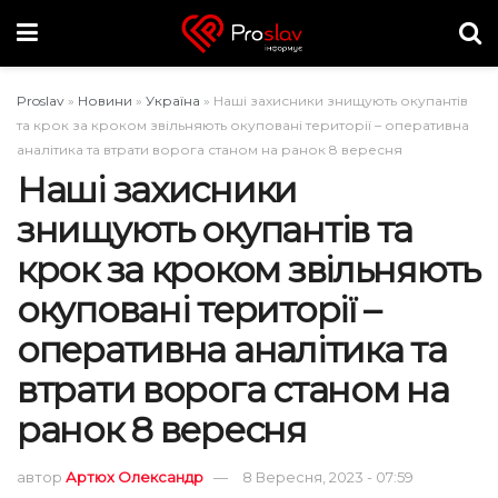
Proslav
»
Новини
»
Україна
»
Наші захисники знищують окупантів
та крок за кроком звільняють окуповані території – оперативна
аналітика та втрати ворога станом на ранок 8 вересня
Наші захисники
знищують окупантів та
крок за кроком звільняють
окуповані території –
оперативна аналітика та
втрати ворога станом на
ранок 8 вересня
автор
Артюх Олександр
8 Вересня, 2023 - 07:59