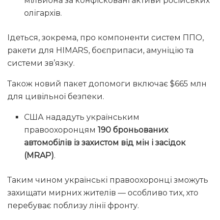
мільйона за конфісковані активи російських
олігархів.
Ідеться, зокрема, про компоненти систем ППО,
ракети для HIMARS, боєприпаси, амуніцію та
системи зв’язку.
Також новий пакет допомоги включає $665 млн
для цивільної безпеки.
США нададуть українським
правоохоронцям
190 броньованих
автомобілів із захистом від мін і засідок
(MRAP)
.
Таким чином українські правоохоронці зможуть
захищати мирних жителів — особливо тих, хто
перебуває поблизу лінії фронту.