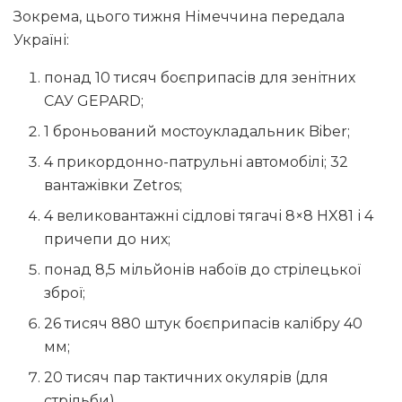
Зокрема, цього тижня Німеччина передала
Україні:
понад 10 тисяч боєприпасів для зенітних
САУ GEPARD;
1 броньований мостоукладальник Biber;
4 прикордонно-патрульні автомобілі; 32
вантажівки Zetros;
4 великовантажні сідлові тягачі 8×8 HX81 і 4
причепи до них;
понад 8,5 мільйонів набоїв до стрілецької
зброї;
26 тисяч 880 штук боєприпасів калібру 40
мм;
20 тисяч пар тактичних окулярів (для
стрільби).