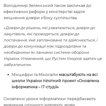
Володимир Зеленський також закликав до
ефективних реформ у міністерстві задля
зміцнення довіри з боку суспільства.
«
Довіри до рішень, які ухвалюються, довіри до
закупівель, які проводяться, довіри до
постачання, яке заплановане та здійснюється, і
довіри до комунікації між підрозділами та
необхідними їм ланками системи оборони
України. Упевнений, що Рустем Умєров здатен це
забезпечити
».
Мінцифри та Міносвіти
масштабують на всі
школи України пілотний проект «Оновлена
інформатика – IT-студії»
.
Оновленні уроки інформатики передбачають
вивчення штучного інтелекту, мови