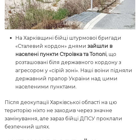
На Харківщині бійці штурмової бригади
«Сталевий кордон» днями
зайшли в
населені пункти Строївка та Тополі
, що
розташовані біля державного кордону з
агресором у «сірій зоні». Наші воїни підняли
державний прапор України над цими
населеними пунктами.
Після деокупації Харківської області на цю
територію ніхто не заходив через значне
замінування, але зараз бійці ДПСУ проклали
безпечний шлях.