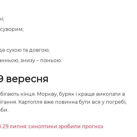
і;
 суворим;
уде сухою та довгою;
анньою, знизу – пізньою.
9 вересня
ігають кінця. Моркву, буряк і краще викопати в
ігання. Картопля вже повинна бути вся у погребі,
ьби.
і 29 липня: синоптики зробили прогноз