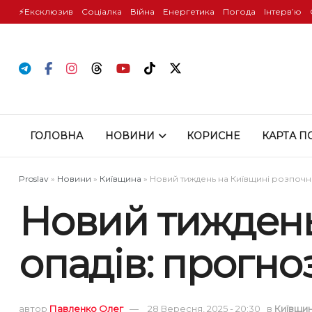
⚡️Ексклюзив
Соціалка
Війна
Енергетика
Погода
Інтервʼю
ГОЛОВНА
НОВИНИ
КОРИСНЕ
КАРТА П
Proslav
»
Новини
»
Київщина
»
Новий тиждень на Київщині розпочне
Новий тиждень
опадів: прогно
автор
Павленко Олег
28 Вересня, 2025 - 20:30
в
Київщи