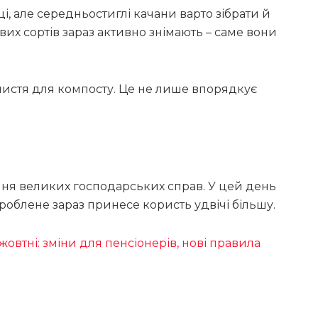
і, але середньостиглі качани варто зібрати й
их сортів зараз активно знімають – саме вони
е листя для компосту. Це не лише впорядкує
ня великих господарських справ. У цей день
зроблене зараз принесе користь удвічі більшу.
 жовтні: зміни для пенсіонерів, нові правила