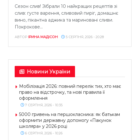
Сезон слив! Зібрали 10 найкращих рецептів зі
слив: густе варення, сливовий пиріг, домашнє
вино, пікантна аджика та мариновані сливи.
Покрокове...
АВТОР
ІРИНА МАДІСОН
5 СЕРПНЯ, 2026 - 20:28
Новини України
Мобілізація 2026: повний перелік тих, хто має
право на відстрочку, та нові правила її
оформлення
7 СЕРПНЯ, 2026 - 10:35
5000 гривень на першокласника: як батькам
оформити державну допомогу «Пакунок
школяра» у 2026 році
6 СЕРПНЯ, 2026 - 10:26