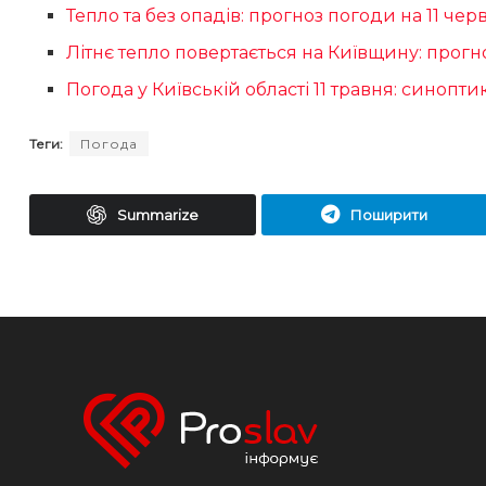
Тепло та без опадів: прогноз погоди на 11 чер
Літнє тепло повертається на Київщину: прогн
Погода у Київській області 11 травня: синопт
Теги:
Погода
Summarize
Поширити