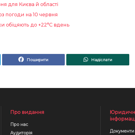
вня для Києва й області
оз погоди на 10 червня
ики обіцяють до +22°С вдень
Поширити
Надіслати
Про видання
Юридичн
інформац
Про нас
Документи
Аудиторія