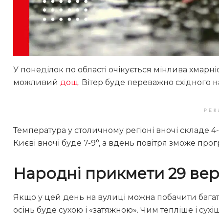
У понеділок по області очікується мінлива хмарн
можливий
дощ
. Вітер буде переважно східного на
РЕК
Температура у столичному регіоні вночі складе 4-
Києві вночі буде 7-9°, а вдень повітря зможе прогрі
Народні прикмети 29 ве
Якщо у цей день на вулиці можна побачити багато
осінь буде сухою і «затяжною». Чим тепліше і сухі