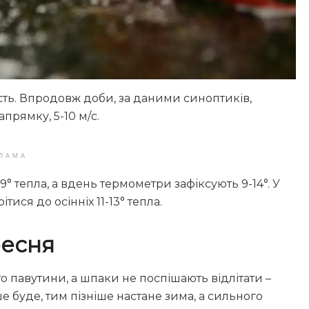
ість. Впродовж доби, за даними синоптиків,
прямку, 5-10 м/с.
ЛАМА
9° тепла, а вдень термометри зафіксують 9-14°. У
тися до осінніх 11-13° тепла.
ресня
 павутини, а шпаки не поспішають відлітати –
ше буде, тим пізніше настане зима, а сильного