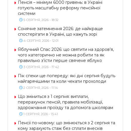
Пенсія – мінімум 6000 гривень: в Україні
готують масштабну реформу пенсійної
системи
5 СЕРПНЯ, 2026 - 18:32
Сонячне затемнення 2026: де найкраще
спостерігати в Україні, що кажуть зорі
4 СЕРПНЯ, 2026 - 12:01
Яблучний Спас 2026: що святити на здоров’я,
чого категорично не можна робити та як
правильно з’їсти перше свячене яблуко
3 СЕРПНЯ, 2026 - 17:42
Пік спеки ще попереду: які дні серпня будуть
найгарячішими та коли чекати прохолоди
2 СЕРПНЯ, 2026 - 11:14
Що зміниться з 1 серпня: виплати,
перерахунок пенсій, правила мобілізації,
здорожчання проїзду та допомога школярам
1 СЕРПНЯ, 2026 - 15:41
Пенсії по-новому: що змінюється з 2 серпня та
кому зарахують стаж без сплати внесків