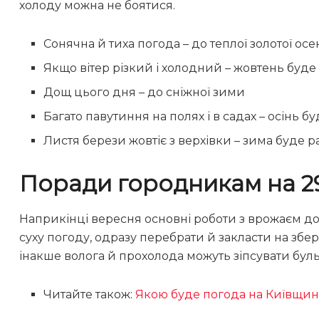
холоду можна не боятися.
Сонячна й тиха погода – до теплої золотої осен
Якщо вітер різкий і холодний – жовтень буде
Дощ цього дня – до сніжної зими
Багато павутиння на полях і в садах – осінь б
Листя берези жовтіє з верхівки – зима буде р
Поради городникам на 2
Наприкінці вересня основні роботи з врожаєм доб
суху погоду, одразу перебрати й закласти на збер
інакше волога й прохолода можуть зіпсувати бул
Читайте також:
Якою буде погода на Київщин