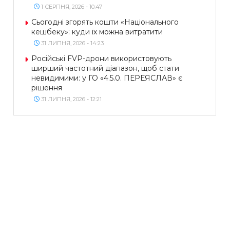
1 СЕРПНЯ, 2026 - 10:47
Сьогодні згорять кошти «Національного
кешбеку»: куди їх можна витратити
31 ЛИПНЯ, 2026 - 14:23
Російські FVP-дрони використовують
ширший частотний діапазон, щоб стати
невидимими: у ГО «4.5.0. ПЕРЕЯСЛАВ» є
рішення
31 ЛИПНЯ, 2026 - 12:21