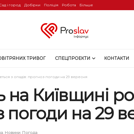
Сад і город
Добірки
Поліція
Робота
Більше
ОВІТРЯНИХ ТРИВОГ
СПЕЦПРОЕКТИ
КОНТАКТИ
ться з опадів: прогноз погоди на 29 вересня
 на Київщині ро
з погоди на 29 
на
,
Новини
,
Погода