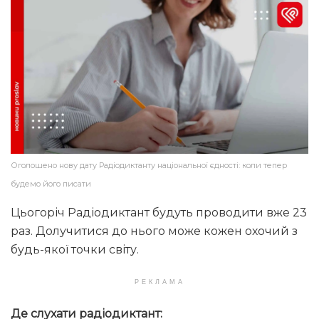
Оголошено нову дату Радіодиктанту національної єдності: коли тепер
будемо його писати
Цьогоріч Радіодиктант будуть проводити вже 23
раз. Долучитися до нього може кожен охочий з
будь-якої точки світу.
РЕКЛАМА
Де слухати радіодиктант: