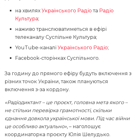
на хвилях
Українського Радіо
та
Радіо
Культура
;
наживо транслюватиметься в ефірі
телеканалу Суспільне Культура;
YouTube-каналі
Українського Радіо
;
Facebook-сторінках Суспільного.
За годину до прямого ефіру будуть включення з
різних точок України, також плануються
включення з-за кордону.
«Радіодиктант – це проєкт, головна мета якого –
не стільки перевірка грамотності, скільки
єднання довкола української мови. Під час війни
це особливо актуально»
, – наголошує
координаторка проєкту Юлія Шелудько.