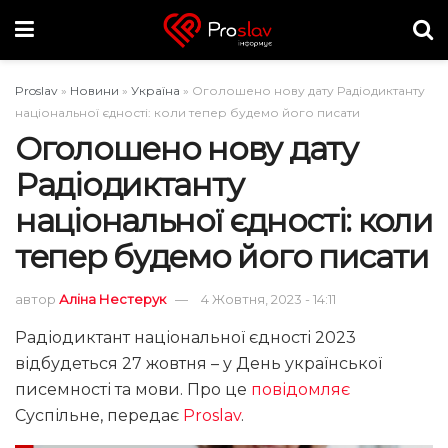
Proslav
»
Новини
»
Україна
»
Оголошено нову дату Радіодиктанту
національної єдності: коли тепер будемо його писати
Оголошено нову дату
Радіодиктанту
національної єдності: коли
тепер будемо його писати
автор
Аліна Нестерук
4 Жовтня, 2023 - 14:11
Радіодиктант національної єдності 2023
відбудеться 27 жовтня – у День української
писемності та мови. Про це
повідомляє
Суспільне, передає
Proslav
.