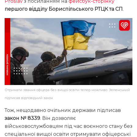
Proslav
з посиланням на
фейсбук-сторінку
першого відділу Бориспільського РТЦК та СП
.
Отримати звання офіцера без вищої освіти тепер можливо: Зеленський
підписав відповідний закон
Тож, нещодавно очільник держави підписав
закон № 8339
. Він дозволяє
військовослужбовцям під час воєнного стану без
спеціальної вищої освіти отримувати офіцерські