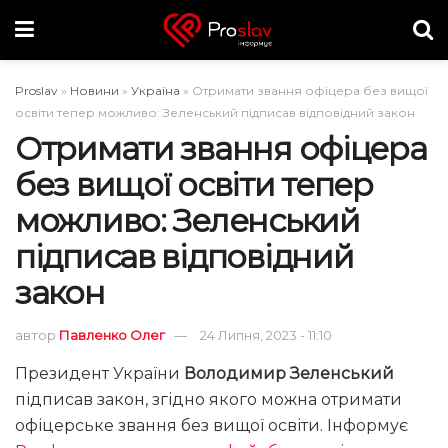
Proslav
»
Новини
»
Україна
»
Отримати звання офіцера без вищої
освіти тепер можливо: Зеленський підписав відповідний закон
Отримати звання офіцера
без вищої освіти тепер
можливо: Зеленський
підписав відповідний
закон
автор
Павленко Олег
24 Липня, 2023 - 11:10
Президент України
Володимир Зеленський
підписав закон, згідно якого можна отримати
офіцерське звання без вищої освіти. Інформує