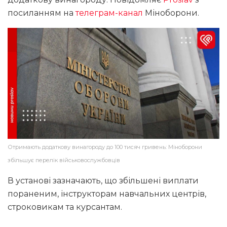
посиланням на
телеграм-канал
Міноборони.
Отримають додаткову винагороду до 100 тисяч гривень: Міноборони
збільшує перелік військовослужбовців
В установі зазначають, що збільшені виплати
пораненим, інструкторам навчальних центрів,
строковикам та курсантам.