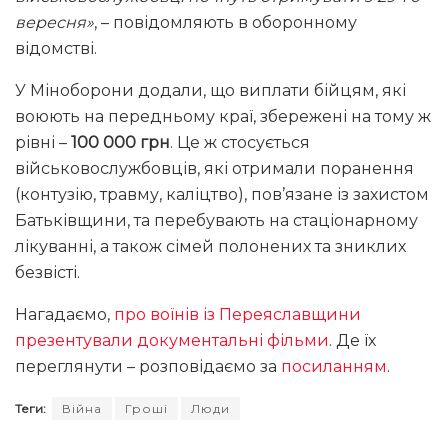
вересня»
, – повідомляють в оборонному
відомстві.
У Міноборони додали, що виплати бійцям, які
воюють на передньому краї, збережені на тому ж
рівні –
100 000 грн
. Це ж стосується
військовослужбовців, які отримали поранення
(контузію, травму, каліцтво), пов’язане із захистом
Батьківщини, та перебувають на стаціонарному
лікуванні, а також сімей полонених та зниклих
безвісті.
Нагадаємо,
про воїнів із Переяславщини
презентували документальні фільми
. Де їх
переглянути – розповідаємо за
посиланням
.
Теги:
Війна
Гроші
Люди