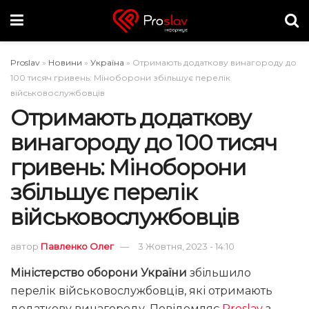
Proslav
»
Новини
»
Україна
»
Отримають додаткову винагороду до
100 тисяч гривень: Міноборони збільшує перелік
військовослужбовців
Отримають додаткову
винагороду до 100 тисяч
гривень: Міноборони
збільшує перелік
військовослужбовців
автор
Павленко Олег
3 Жовтня, 2023 - 14:10
Міністерство оборони України
збільшило
перелік військовослужбовців, які отримають
додаткову винагороду. Повідомляє
Proslav
з