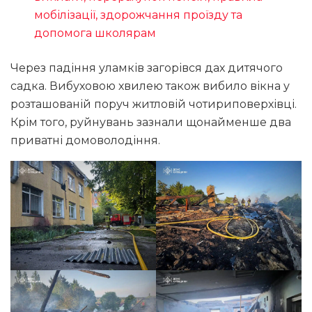
мобілізації, здорожчання проїзду та
допомога школярам
Через падіння уламків загорівся дах дитячого
садка. Вибуховою хвилею також вибило вікна у
розташованій поруч житловій чотириповерхівці.
Крім того, руйнувань зазнали щонайменше два
приватні домоволодіння.