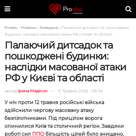
Proslav
»
Новини
»
Київщина
»
Палаючий дитсадок та пошкоджені
будинки: наслідки масованої атаки РФ у Києві та області
Палаючий дитсадок та
пошкоджені будинки:
наслідки масованої атаки
РФ у Києві та області
автор
Ірина Мадісон
12 Травня, 2026 - 08:34
У ніч проти 12 травня російські війська
здійснили чергову масовану атаку
безпілотниками. Під прицілом ворога
опинилися Київ та столичний регіон. Завдяки
роботі сил
ППО
більшість цілей було знищено,