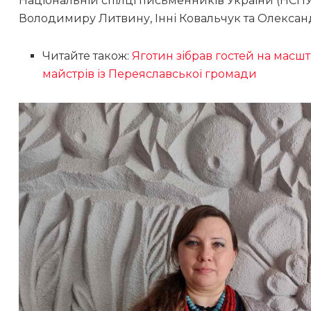
Національній спілці письменників України (НСПУ)
Володимиру Литвину, Інні Ковальчук та Олексан
Читайте також:
Яготин зібрав гостей на масш
майстрів із Переяславської громади