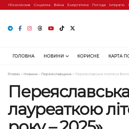
⚡️Ексклюзив
Соціалка
Війна
Енергетика
Погода
Інтервʼю
ГОЛОВНА
НОВИНИ
КОРИСНЕ
КАРТА П
Proslav
»
Новини
»
Переяславщина
»
Переяславська поетеса Вікто
Переяславська 
лауреаткою літ
року – 2025»