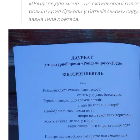
«Рондель для мене – це схвильовані голос
розкіш крил бджоли у батьківському саду, 
зазначила поетеса.