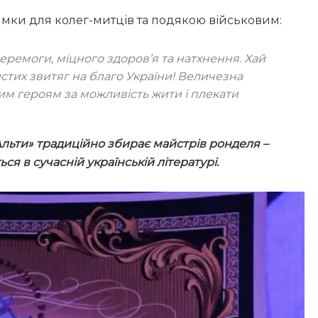
имки для колег-митців та подякою військовим:
еремоги, міцного здоров’я та натхнення. Хай
истих звитяг на благо України! Величезна
им героям за можливість жити і плекати
льти» традиційно збирає майстрів ронделя –
я в сучасній українській літературі.