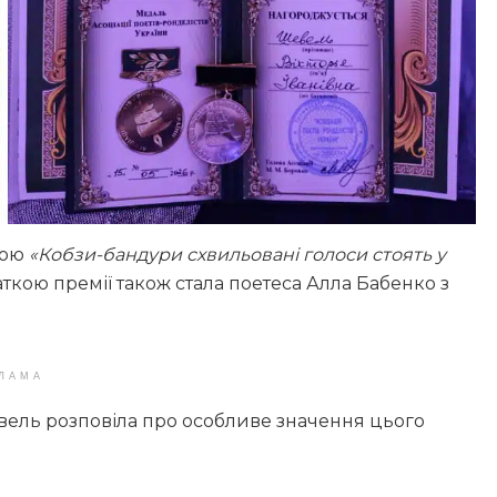
вою
«Кобзи-бандури схвильовані голоси стоять у
аткою премії також стала поетеса Алла Бабенко з
ЛАМА
вель розповіла про особливе значення цього