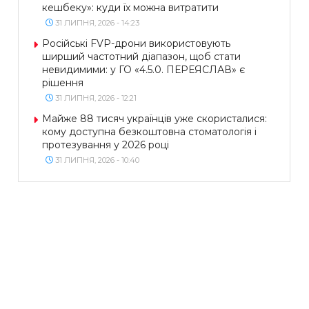
кешбеку»: куди їх можна витратити
31 ЛИПНЯ, 2026 - 14:23
Російські FVP-дрони використовують
ширший частотний діапазон, щоб стати
невидимими: у ГО «4.5.0. ПЕРЕЯСЛАВ» є
рішення
31 ЛИПНЯ, 2026 - 12:21
Майже 88 тисяч українців уже скористалися:
кому доступна безкоштовна стоматологія і
протезування у 2026 році
31 ЛИПНЯ, 2026 - 10:40