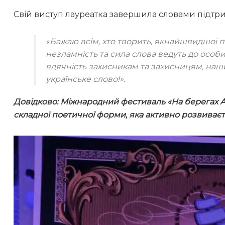
Свій виступ лауреатка завершила словами підтр
«Бажаю всім, хто творить, якнайшвидшої п
незламність та сила слова ведуть до особ
вдячність захисникам та захисницям, наш
українське слово!»
.
Довідково: Міжнародний фестиваль «На берегах А
складної поетичної форми, яка активно розвиваєтьс