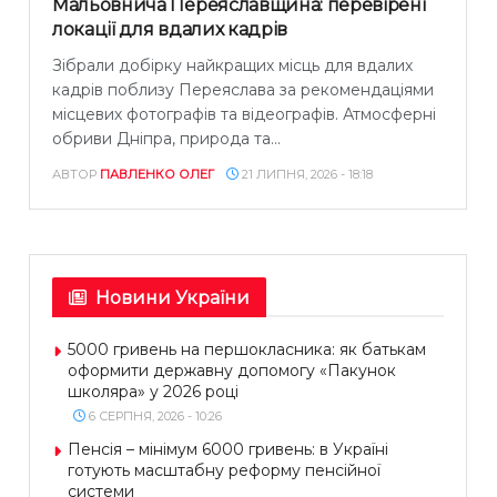
Мальовнича Переяславщина: перевірені
локації для вдалих кадрів
Зібрали добірку найкращих місць для вдалих
кадрів поблизу Переяслава за рекомендаціями
місцевих фотографів та відеографів. Атмосферні
обриви Дніпра, природа та...
АВТОР
ПАВЛЕНКО ОЛЕГ
21 ЛИПНЯ, 2026 - 18:18
Новини України
5000 гривень на першокласника: як батькам
оформити державну допомогу «Пакунок
школяра» у 2026 році
6 СЕРПНЯ, 2026 - 10:26
Пенсія – мінімум 6000 гривень: в Україні
готують масштабну реформу пенсійної
системи