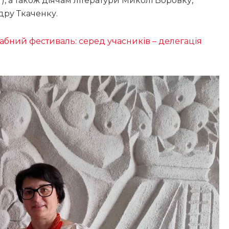
, а також діячам літератури Миколі Боровку,
дру Ткаченку.
табний фестиваль: серед учасників – делегація