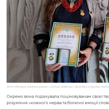
Фото: Вікторія Шевель разом з Аллою Бабенко / фейсбук-сторінка поет
Окремо вона подякувала поціновувачам своєї тво
розуміння «кожного нерва та болючої емоції слова