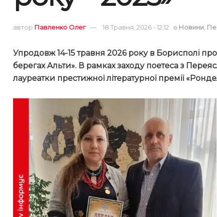
автор
Павленко Олег
18 Травня, 2026 - 12:12
в
Новини
,
Пе
Упродовж 14-15 травня 2026 року в Борисполі п
берегах Альти». В рамках заходу поетеса з Перея
лауреатки престижної літературної премії «Ронде