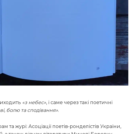
приходить
«з небес»
, і саме через такі поетичні
ві, болю та сподівання»
.
м та журі: Асоціації поетів-ронделістів України,