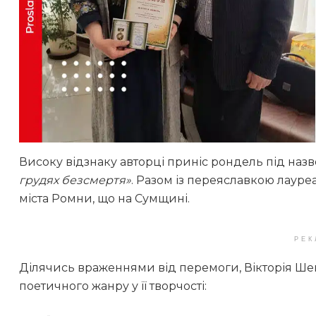
Високу відзнаку авторці приніс рондель під наз
грудях безсмертя»
. Разом із переяславкою лауре
міста Ромни, що на Сумщині.
РЕК
Ділячись враженнями від перемоги, Вікторія Ше
поетичного жанру у її творчості: