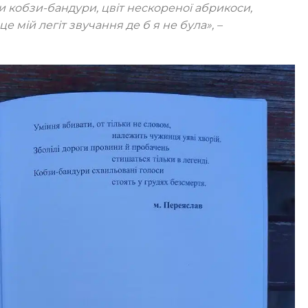
и кобзи-бандури, цвіт нескореної абрикоси,
це мій легіт звучання де б я не була»
, –