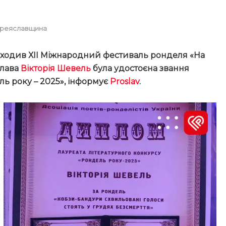
реяславщина
роходив ХІІ Міжнародний фестиваль ронделя «На
слава
Вікторія Шевель
була удостоєна звання
ль року – 2025»
, інформує
Proslav
.