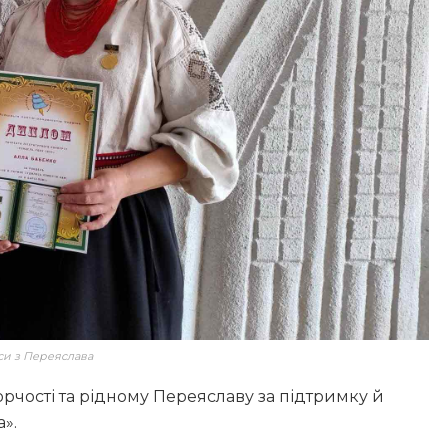
еси з Переяслава
рчості та рідному Переяславу за підтримку й
».