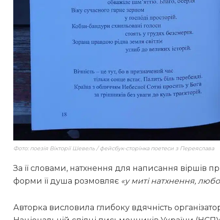
Фото: поезія Вікторії Шевель / фейсбук-сторінка поетеси з Переяслава
За її словами, натхнення для написання віршів 
форми її душа розмовляє
«у миті натхнення, любо
Авторка висловила глибоку вдячність організатора