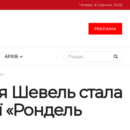
Четвер, 6 Серпня, 2026
РЕКЛАМА
АРХІВ
25»
ія Шевель стала
ї «Рондель