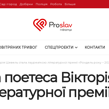
Сад і город
Добірки
Поліція
Робота
Більше
ОВІТРЯНИХ ТРИВОГ
СПЕЦПРОЕКТИ
КОНТАКТИ
рія Шевель стала лауреаткою літературної премії «Рондель року – 20
поетеса Віктор
ературної премі