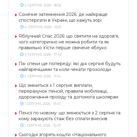
5 СЕРПНЯ, 2026 - 18:32
Сонячне затемнення 2026: де найкраще
спостерігати в Україні, що кажуть зорі
4 СЕРПНЯ, 2026 - 12:01
Яблучний Спас 2026: що святити на здоров’я,
чого категорично не можна робити та як
правильно з’їсти перше свячене яблуко
3 СЕРПНЯ, 2026 - 17:42
Пік спеки ще попереду: які дні серпня будуть
найгарячішими та коли чекати прохолоди
2 СЕРПНЯ, 2026 - 11:14
Що зміниться з 1 серпня: виплати,
перерахунок пенсій, правила мобілізації,
здорожчання проїзду та допомога школярам
1 СЕРПНЯ, 2026 - 15:41
Пенсії по-новому: що змінюється з 2 серпня та
кому зарахують стаж без сплати внесків
1 СЕРПНЯ, 2026 - 10:47
Сьогодні згорять кошти «Національного