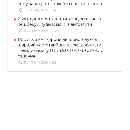
кому зарахують стаж без сплати внесків
1 СЕРПНЯ, 2026 - 10:47
Сьогодні згорять кошти «Національного
кешбеку»: куди їх можна витратити
31 ЛИПНЯ, 2026 - 14:23
Російські FVP-дрони використовують
ширший частотний діапазон, щоб стати
невидимими: у ГО «4.5.0. ПЕРЕЯСЛАВ» є
рішення
31 ЛИПНЯ, 2026 - 12:21