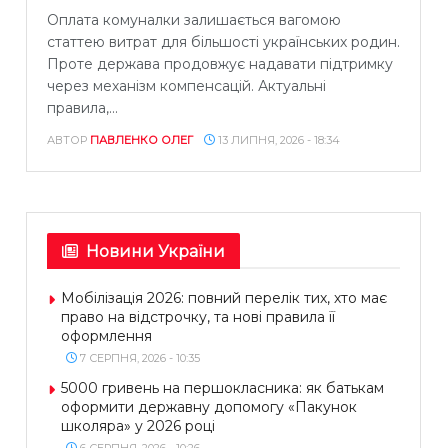
Оплата комуналки залишається вагомою
статтею витрат для більшості українських родин.
Проте держава продовжує надавати підтримку
через механізм компенсацій. Актуальні
правила,...
АВТОР
ПАВЛЕНКО ОЛЕГ
13 ЛИПНЯ, 2026 - 18:34
Новини України
Мобілізація 2026: повний перелік тих, хто має
право на відстрочку, та нові правила її
оформлення
7 СЕРПНЯ, 2026 - 10:35
5000 гривень на першокласника: як батькам
оформити державну допомогу «Пакунок
школяра» у 2026 році
6 СЕРПНЯ, 2026 - 10:26