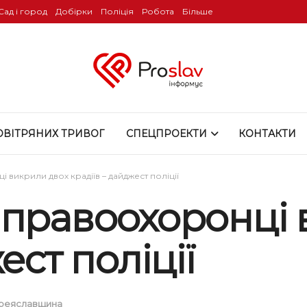
Сад і город
Добірки
Поліція
Робота
Більше
ОВІТРЯНИХ ТРИВОГ
СПЕЦПРОЕКТИ
КОНТАКТИ
викрили двох крадіїв – дайджест поліції
 правоохоронці 
ест поліції
реяславщина