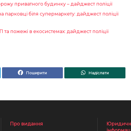
орожу приватного будинку – дайджест поліції
на парковці біля супермаркету: дайджест поліції
та пожежі в екосистемах: дайджест поліції
Поширити
Надіслати
Про видання
Юридичн
інформац