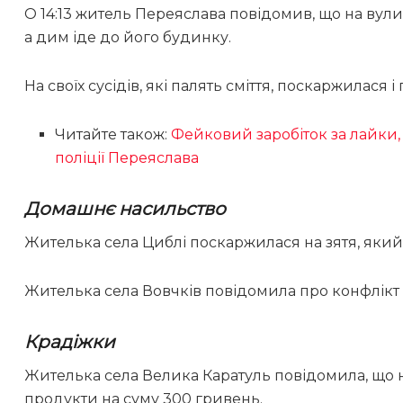
О 14:13 житель Переяслава повідомив, що на вули
а дим іде до його будинку.
На своїх сусідів, які палять сміття, поскаржилася
Читайте також:
Фейковий заробіток за лайки,
поліції Переяслава
Домашнє насильство
Жителька села Циблі поскаржилася на зятя, який 
Жителька села Вовчків повідомила про конфлікт
Крадіжки
Жителька села Велика Каратуль повідомила, що н
продукти на суму 300 гривень.