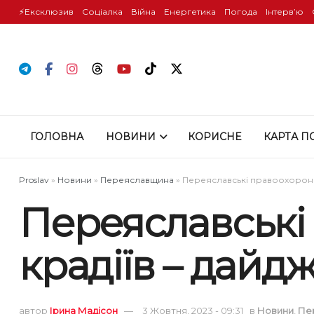
⚡️Ексклюзив
Соціалка
Війна
Енергетика
Погода
Інтервʼю
ГОЛОВНА
НОВИНИ
КОРИСНЕ
КАРТА П
Proslav
»
Новини
»
Переяславщина
»
Переяславські правоохоронці 
Переяславські
крадіїв – дайдж
автор
Ірина Мадісон
3 Жовтня, 2023 - 09:31
в
Новини
,
Пе