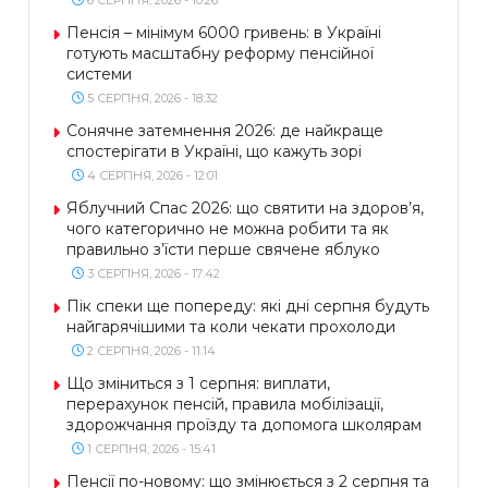
Пенсія – мінімум 6000 гривень: в Україні
готують масштабну реформу пенсійної
системи
5 СЕРПНЯ, 2026 - 18:32
Сонячне затемнення 2026: де найкраще
спостерігати в Україні, що кажуть зорі
4 СЕРПНЯ, 2026 - 12:01
Яблучний Спас 2026: що святити на здоров’я,
чого категорично не можна робити та як
правильно з’їсти перше свячене яблуко
3 СЕРПНЯ, 2026 - 17:42
Пік спеки ще попереду: які дні серпня будуть
найгарячішими та коли чекати прохолоди
2 СЕРПНЯ, 2026 - 11:14
Що зміниться з 1 серпня: виплати,
перерахунок пенсій, правила мобілізації,
здорожчання проїзду та допомога школярам
1 СЕРПНЯ, 2026 - 15:41
Пенсії по-новому: що змінюється з 2 серпня та