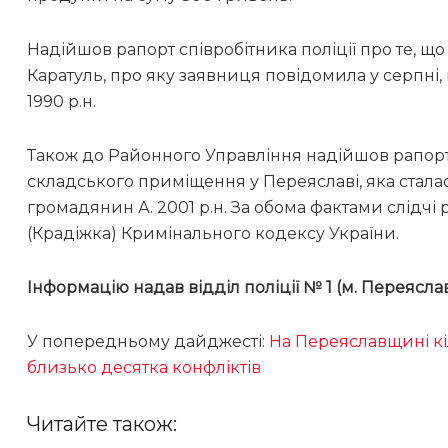
Надійшов рапорт співробітника поліції про те, щ
Каратуль, про яку заявниця повідомила у серпні
1990 р.н.
Також до Районного Управління надійшов рапорт 
складського приміщення у Переяславі, яка сталас
громадянин А. 2001 р.н. За обома фактами слідчі
(Крадіжка) Кримінального кодексу України.
Інформацію надав відділ поліції № 1 (м. Переясл
У попередньому дайджесті:
На Переяславщині кі
близько десятка конфліктів
Читайте також: