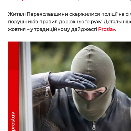
Жителі Переяславщини скаржилися поліції на сіме
порушників правил дорожнього руху. Детальніше п
жовтня – у традиційному дайджесті
Proslav
.