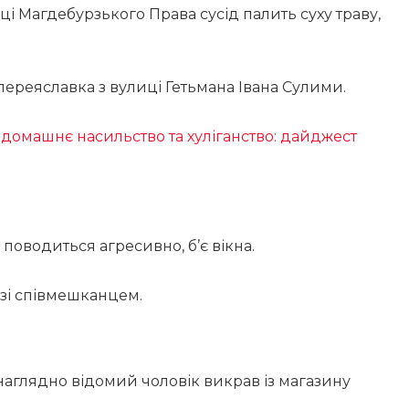
ці Магдебурзького Права сусід палить суху траву,
 і переяславка з вулиці Гетьмана Івана Сулими.
 домашнє насильство та хуліганство: дайджест
поводиться агресивно, б’є вікна.
 зі співмешканцем.
аглядно відомий чоловік викрав із магазину