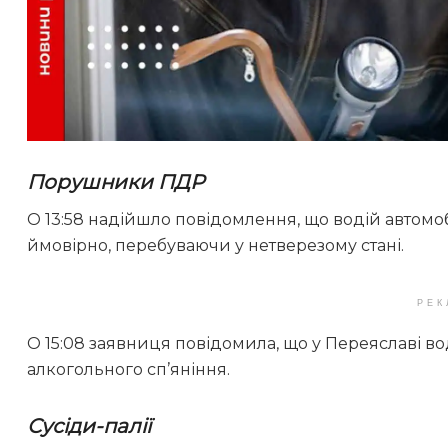
Порушники ПДР
О 13:58 надійшло повідомлення, що водій автомо
ймовірно, перебуваючи у нетверезому стані.
РЕК
О 15:08 заявниця повідомила, що у Переяславі вод
алкогольного сп’яніння.
Сусіди-палії