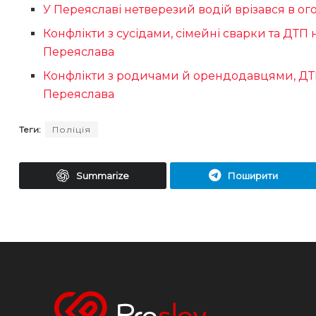
У Переяславі нетверезий водій врізався в ог
Конфлікти з сусідами, сімейні сварки та ДТП 
Переяслава
Конфлікти з родичами й орендодавцями, ДТП 
Переяслава
Теги:
Поліція
Summarize
Поширити