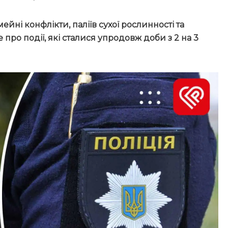
йні конфлікти, паліїв сухої рослинності та
ро події, які сталися упродовж доби з 2 на 3