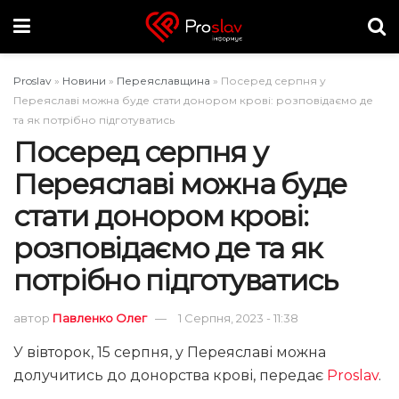
Proslav
»
Новини
»
Переяславщина
»
Посеред серпня у
Переяславі можна буде стати донором крові: розповідаємо де
та як потрібно підготуватись
Посеред серпня у
Переяславі можна буде
стати донором крові:
розповідаємо де та як
потрібно підготуватись
автор
Павленко Олег
1 Серпня, 2023 - 11:38
У вівторок, 15 серпня, у Переяславі можна
долучитись до донорства крові, передає
Proslav
.