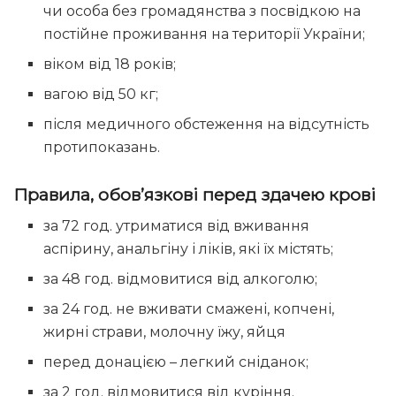
чи особа без громадянства з посвідкою на
постійне проживання на території України;
віком від 18 років;
вагою від 50 кг;
після медичного обстеження на відсутність
протипоказань.
Правила, обов’язкові перед здачею крові
за 72 год. утриматися від вживання
аспірину, анальгіну і ліків, які їх містять;
за 48 год. відмовитися від алкоголю;
за 24 год. не вживати смажені, копчені,
жирні страви, молочну їжу, яйця
перед донацією – легкий сніданок;
за 2 год. відмовитися від куріння.