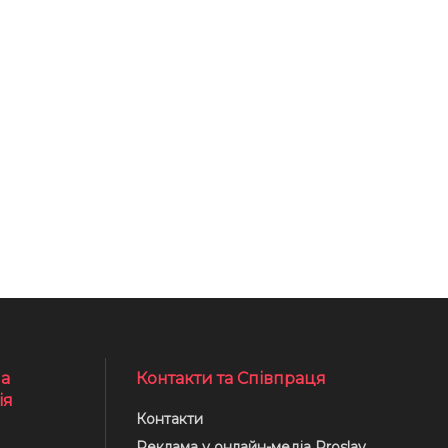
а
Контакти та Співпраця
ія
Контакти
Реклама у онлайн-медіа Proslav