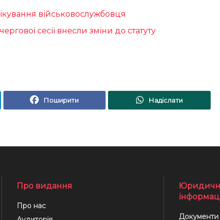
лікування військовослужбовця
чергової сесії внесли зміни до статуту
Поширити
Надіслати
Про видання
Юридичн
інформац
Про нас
Документи
Аудиторія