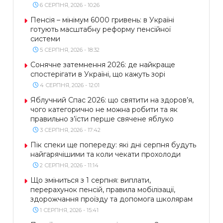
6 СЕРПНЯ, 2026 - 10:26
Пенсія – мінімум 6000 гривень: в Україні
готують масштабну реформу пенсійної
системи
5 СЕРПНЯ, 2026 - 18:32
Сонячне затемнення 2026: де найкраще
спостерігати в Україні, що кажуть зорі
4 СЕРПНЯ, 2026 - 12:01
Яблучний Спас 2026: що святити на здоров’я,
чого категорично не можна робити та як
правильно з’їсти перше свячене яблуко
3 СЕРПНЯ, 2026 - 17:42
Пік спеки ще попереду: які дні серпня будуть
найгарячішими та коли чекати прохолоди
2 СЕРПНЯ, 2026 - 11:14
Що зміниться з 1 серпня: виплати,
перерахунок пенсій, правила мобілізації,
здорожчання проїзду та допомога школярам
1 СЕРПНЯ, 2026 - 15:41