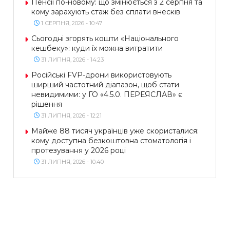
Пенсії по-новому: що змінюється з 2 серпня та
кому зарахують стаж без сплати внесків
1 СЕРПНЯ, 2026 - 10:47
Сьогодні згорять кошти «Національного
кешбеку»: куди їх можна витратити
31 ЛИПНЯ, 2026 - 14:23
Російські FVP-дрони використовують
ширший частотний діапазон, щоб стати
невидимими: у ГО «4.5.0. ПЕРЕЯСЛАВ» є
рішення
31 ЛИПНЯ, 2026 - 12:21
Майже 88 тисяч українців уже скористалися:
кому доступна безкоштовна стоматологія і
протезування у 2026 році
31 ЛИПНЯ, 2026 - 10:40