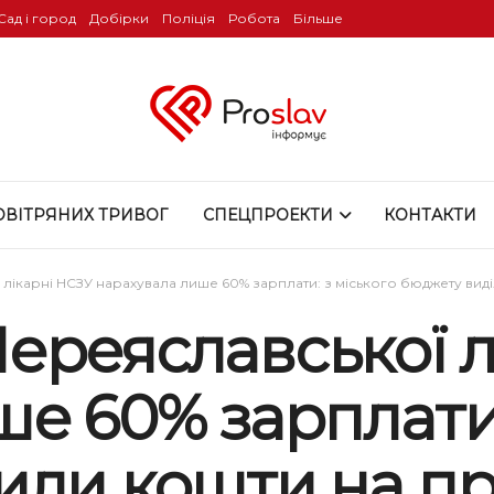
Сад і город
Добірки
Поліція
Робота
Більше
ОВІТРЯНИХ ТРИВОГ
СПЕЦПРОЕКТИ
КОНТАКТИ
лікарні НСЗУ нарахувала лише 60% зарплати: з міського бюджету вид
ереяславської л
е 60% зарплати:
или кошти на п