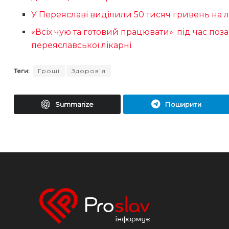
У Переяславі виділили 50 тисяч гривень на 
«Всіх чую та готовий працювати»: під час поза
переяславської лікарні
Теги:
Гроші
Здоров'я
Summarize
Поширити