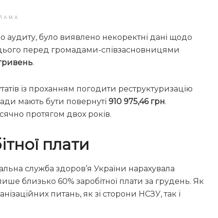
ЛАМА
но аудиту, було виявлено некоректні дані щодо
к цього перед громадами-співзасновницями
 гривень
.
путатів із проханням погодити реструктуризацію
мади мають бути повернуті
910 975,46 грн
.
сячно протягом двох років.
тної плати
ональна служба здоров’я України нарахувала
ше близько 60% заробітної плати за грудень. Як
нізаційних питань, як зі сторони НСЗУ, так і