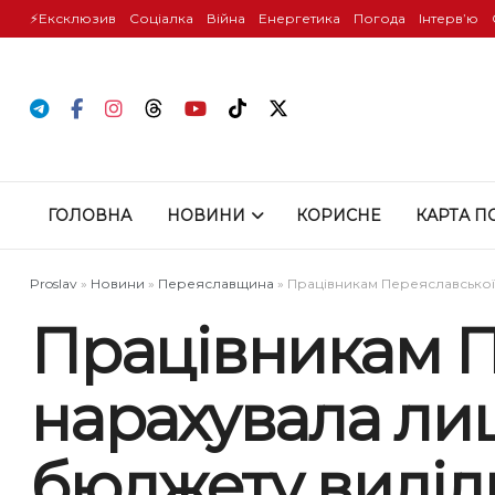
⚡️Ексклюзив
Соціалка
Війна
Енергетика
Погода
Інтервʼю
ГОЛОВНА
НОВИНИ
КОРИСНЕ
КАРТА П
Proslav
»
Новини
»
Переяславщина
»
Працівникам Переяславської 
Працівникам П
нарахувала лиш
бюджету виділ