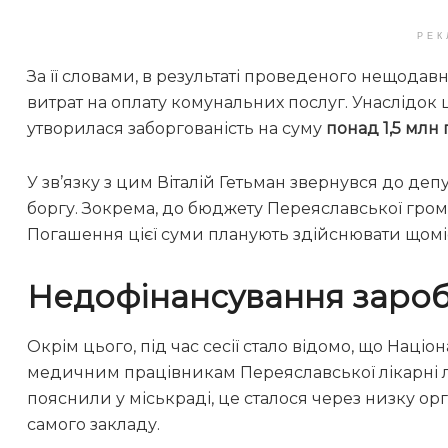
РЕК
За її словами, в результаті проведеного нещодав
витрат на оплату комунальних послуг. Унаслідо
утворилася заборгованість на суму
понад 1,5 млн
У зв’язку з цим Віталій Гетьман звернувся до де
боргу. Зокрема, до бюджету Переяславської гро
Погашення цієї суми планують здійснювати щомі
Недофінансування заробі
Окрім цього, під час сесії стало відомо, що Наці
медичним працівникам Переяславської лікарні ли
пояснили у міськраді, це сталося через низку орга
самого закладу.