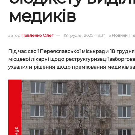
медиків
автор
Павленко Олег
18 Грудня, 2025 - 13:34
в
Новини
,
Пе
Під час сесії Переяславської міськради 18 груд
місцевої лікарні щодо реструктуризації заборгова
ухвалили рішення щодо преміювання медиків за