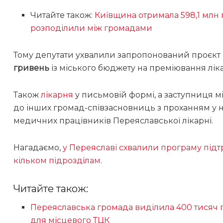
Читайте також:
Київщина отримала 598,1 млн 
розподілили між громадами
Тому депутати ухвалили запропонований проєк
гривень
із міського бюджету на преміювання ліка
Також
лікарня
у письмовій формі, а заступниця м
до інших громад-співзасновниць з проханням у 
медичних працівників Переяславської лікарні.
Нагадаємо,
у Переяславі схвалили програму підт
кільком підрозділам
.
Читайте також:
Переяславська громада виділила 400 тисяч 
для місцевого ТЦК