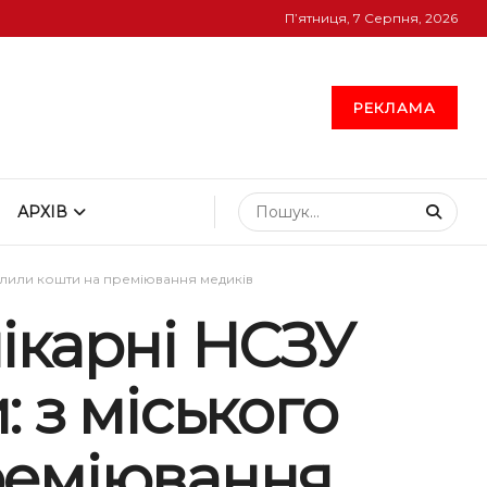
П’ятниця, 7 Серпня, 2026
РЕКЛАМА
АРХІВ
ілили кошти на преміювання медиків
ікарні НСЗУ
 з міського
реміювання