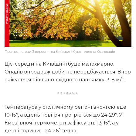
Прогноз погоди 3 вересня: на Київщині буде тепло та без опадів
Цієї середи на Київщині буде малохмарно.
Опадів впродовж доби не передбачається. Вітер
очікується північно-східного напрямку, 3-8 м/с.
РЕКЛАМА
Температура у столичному регіоні вночі складе
10-15°, а вдень повітря прогріється до 24-29°. У
Києві вночі термометри зафіксують 13-15°, а у
денні години – 24-26° тепла.