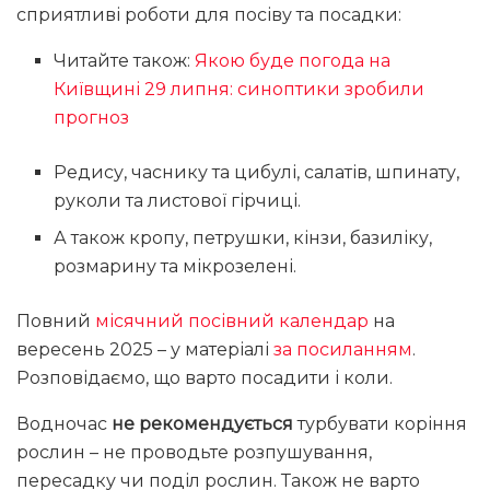
сприятливі роботи для посіву та посадки:
Читайте також:
Якою буде погода на
Київщині 29 липня: синоптики зробили
прогноз
Редису, часнику та цибулі, салатів, шпинату,
руколи та листової гірчиці.
А також кропу, петрушки, кінзи, базиліку,
розмарину та мікрозелені.
Повний
місячний посівний календар
на
вересень 2025 – у матеріалі
за посиланням
.
Розповідаємо, що варто посадити і коли.
Водночас
не рекомендується
турбувати коріння
рослин – не проводьте розпушування,
пересадку чи поділ рослин. Також не варто