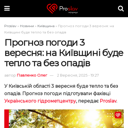
Proslav
»
Новини
»
Київщина
»
Прогноз погоди 3 вересня: на
Київщині буде тепло та без опадів
Прогноз погоди 3
вересня: на Київщині буде
тепло та без опадів
автор
Павленко Олег
2 Вересня, 2025 - 19:27
У Київській області 3 вересня буде тепло та без
опадів. Прогноз погоди підготували фахівці
Українського гідрометцентру
, передає
Proslav
.