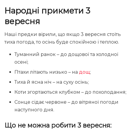
Народні прикмети 3
вересня
Наші предки вірили, що якщо 3 вересня стоїть
тиха погода, то осінь буде спокійною і теплою.
Туманний ранок – до дощової та холодної
осені;
Птахи літають низько – на
дощ
;
Тиха й ясна ніч – на суху осінь;
Коти згортаються клубком – до похолодання;
Сонце сідає червоне – до вітряної погоди
наступного дня.
Що не можна робити 3 вересня: