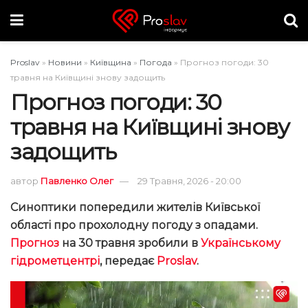
Proslav
»
Новини
»
Київщина
»
Погода
»
Прогноз погоди: 30
травня на Київщині знову задощить
Прогноз погоди: 30
травня на Київщині знову
задощить
автор
Павленко Олег
29 Травня, 2026 - 20:00
Синоптики попередили жителів Київської
області про прохолодну погоду з опадами.
Прогноз
на 30 травня зробили в
Українському
гідрометцентрі
, передає
Proslav
.