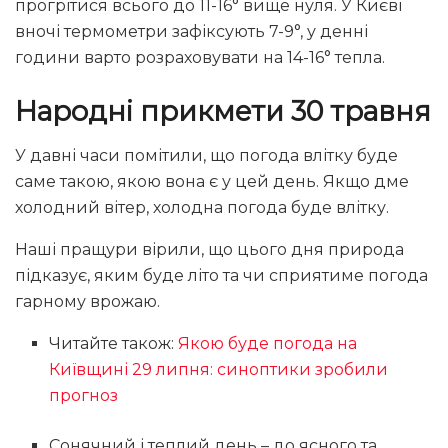
прогрітися всього до 11-16° вище нуля. У Києві
вночі термометри зафіксують 7-9°, у денні
години варто розраховувати на 14-16° тепла.
Народні прикмети 30 травня
У давні часи помітили, що погода влітку буде
саме такою, якою вона є у цей день. Якщо дме
холодний вітер, холодна погода буде влітку.
Наші пращури вірили, що цього дня природа
підказує, яким буде літо та чи сприятиме погода
гарному врожаю.
Читайте також:
Якою буде погода на
Київщині 29 липня: синоптики зробили
прогноз
Сонячний і теплий день – до ясного та