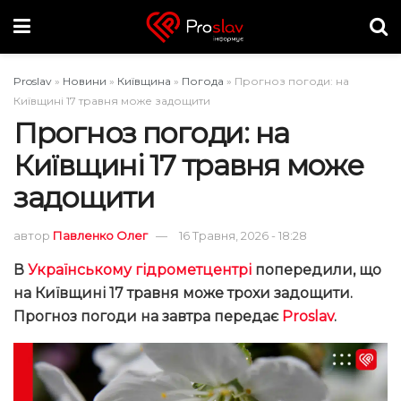
Proslav
»
Новини
»
Київщина
»
Погода
»
Прогноз погоди: на
Київщині 17 травня може задощити
Прогноз погоди: на
Київщині 17 травня може
задощити
автор
Павленко Олег
16 Травня, 2026 - 18:28
В
Українському гідрометцентрі
попередили, що
на Київщині 17 травня може трохи задощити.
Прогноз погоди на завтра передає
Proslav
.