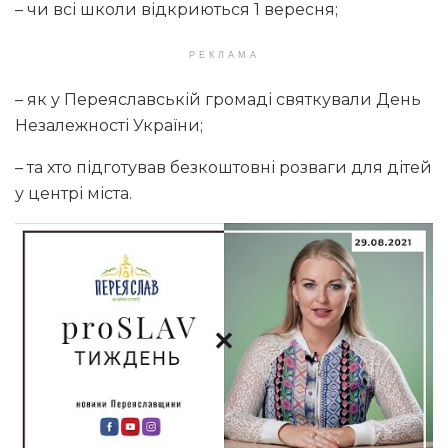
– чи всі школи відкриються 1 вересня;
РЕКЛАМА
– як у Переяславській громаді святкували День
Незалежності України;
– та хто підготував безкоштовні розваги для дітей
у центрі міста.