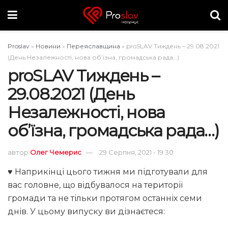
Proslav
»
Новини
»
Переяславщина
»
proSLAV Тиждень – 29.08.2021
(День Незалежності, нова об’їзна, громадська рада…)
proSLAV Тиждень –
29.08.2021 (День
Незалежності, нова
об’їзна, громадська рада…)
автор
Олег Чемерис
29 Серпня, 2021 - 19:30
♥️ Наприкінці цього тижня ми підготували для
вас головне, що відбувалося на території
громади та не тільки протягом останніх семи
днів. У цьому випуску ви дізнаєтеся: