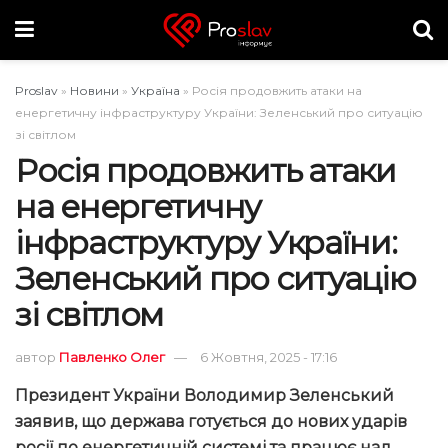
Proslav
»
Новини
»
Україна
»
Росія продовжить атаки на
енергетичну інфраструктуру України: Зеленський про ситуацію
зі світлом
Росія продовжить атаки
на енергетичну
інфраструктуру України:
Зеленський про ситуацію
зі світлом
автор
Павленко Олег
6 Жовтня, 2025 - 17:16
Президент України Володимир Зеленський
заявив, що держава готується до нових ударів
росії по енергетичній системі та працює над