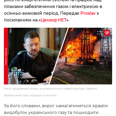
планами забезпечення газом і електрикою в
осінньо-зимовий період. Передає
Proslav
з
посиланням на «
Цензор.НЕТ
».
Росія продовжить атаки на енергетичну інфраструктуру України:
Зеленський про ситуацію зі світлом
За його словами, ворог намагатиметься зірвати
видобуток українського газу та пошкодити