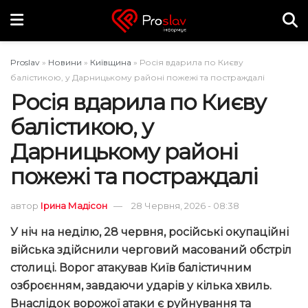
Proslav
»
Новини
»
Київщина
»
Росія вдарила по Києву
балістикою, у Дарницькому районі пожежі та постраждалі
Росія вдарила по Києву
балістикою, у
Дарницькому районі
пожежі та постраждалі
автор
Ірина Мадісон
28 Червня, 2026 - 08:38
У ніч на неділю, 28 червня, російські окупаційні
війська здійснили черговий масований обстріл
столиці. Ворог атакував Київ балістичним
озброєнням, завдаючи ударів у кілька хвиль.
Внаслідок ворожої атаки є руйнування та