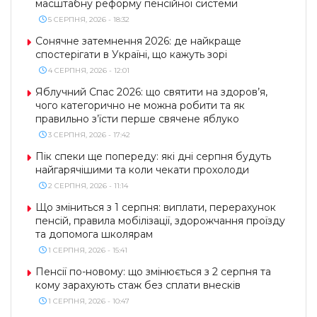
масштабну реформу пенсійної системи
5 СЕРПНЯ, 2026 - 18:32
Сонячне затемнення 2026: де найкраще
спостерігати в Україні, що кажуть зорі
4 СЕРПНЯ, 2026 - 12:01
Яблучний Спас 2026: що святити на здоров’я,
чого категорично не можна робити та як
правильно з’їсти перше свячене яблуко
3 СЕРПНЯ, 2026 - 17:42
Пік спеки ще попереду: які дні серпня будуть
найгарячішими та коли чекати прохолоди
2 СЕРПНЯ, 2026 - 11:14
Що зміниться з 1 серпня: виплати, перерахунок
пенсій, правила мобілізації, здорожчання проїзду
та допомога школярам
1 СЕРПНЯ, 2026 - 15:41
Пенсії по-новому: що змінюється з 2 серпня та
кому зарахують стаж без сплати внесків
1 СЕРПНЯ, 2026 - 10:47