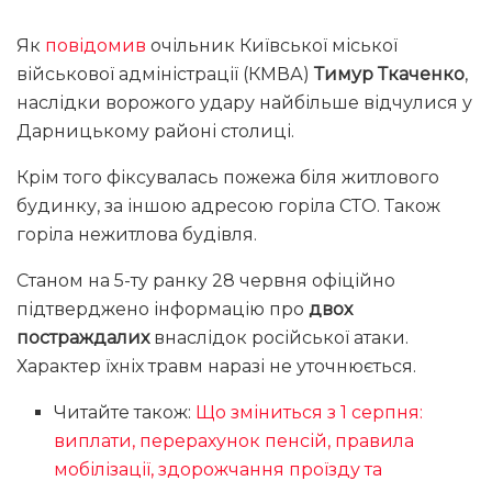
Як
повідомив
очільник Київської міської
військової адміністрації (КМВА)
Тимур Ткаченко
,
наслідки ворожого удару найбільше відчулися у
Дарницькому районі столиці.
Крім того фіксувалась пожежа біля житлового
будинку, за іншою адресою горіла СТО. Також
горіла нежитлова будівля.
Станом на 5-ту ранку 28 червня офіційно
підтверджено інформацію про
двох
постраждалих
внаслідок російської атаки.
Характер їхніх травм наразі не уточнюється.
Читайте також:
Що зміниться з 1 серпня:
виплати, перерахунок пенсій, правила
мобілізації, здорожчання проїзду та