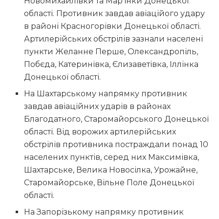
Новомихайлівки та Мар’їнки Донецької
області. Противник завдав авіаційого удару
в районі Красногорівки Донецької області.
Артилерійських обстрілів зазнали населені
пункти Желанне Перше, Олександропіль,
Побєда, Катеринівка, Єлизаветівка, Іллінка
Донецької області.
На Шахтарському напрямку противник
завдав авіаційних ударів в районах
Благодатного, Старомайорського Донецької
області. Від ворожих артилерійських
обстрілів противника постраждали понад 10
населених пунктів, серед них Максимівка,
Шахтарське, Велика Новосілка, Урожайне,
Старомайорське, Вільне Поле Донецької
області.
На Запорізькому напрямку противник