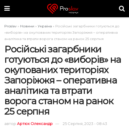
Proslav
»
Новини
»
Україна
»
Російські загарбники готуються до
«виборів» на окупованих територіях Запоріжжя – оперативна
аналітика та втрати ворога станом на ранок 25 серпня
Російські загарбники
готуються до «виборів» на
окупованих територіях
Запоріжжя – оперативна
аналітика та втрати
ворога станом на ранок
25 серпня
автор
Артюх Олександр
25 Серпня, 2023 - 08:43