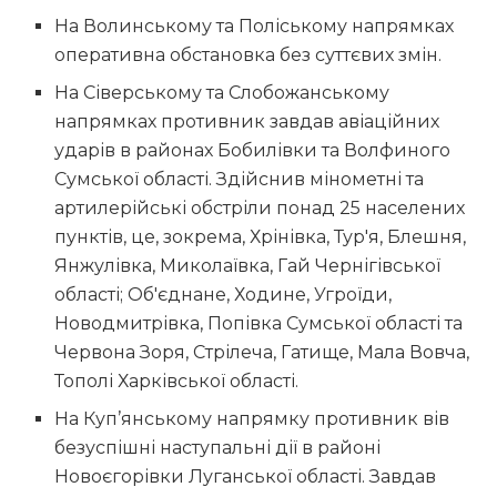
На Волинському та Поліському напрямках
оперативна обстановка без суттєвих змін.
На Сіверському та Слобожанському
напрямках противник завдав авіаційних
ударів в районах Бобилівки та Волфиного
Сумської області. Здійснив мінометні та
артилерійські обстріли понад 25 населених
пунктів, це, зокрема, Хрінівка, Тур′я, Блешня,
Янжулівка, Миколаївка, Гай Чернігівської
області; Об′єднане, Ходине, Угроїди,
Новодмитрівка, Попівка Сумської області та
Червона Зоря, Стрілеча, Гатище, Мала Вовча,
Тополі Харківської області.
На Куп’янському напрямку противник вів
безуспішні наступальні дії в районі
Новоєгорівки Луганської області. Завдав