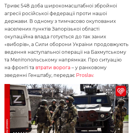
Тривє 548 доба широкомасштабної збройної
агресії російської федерації проти нашої
держави. В одному з тимчасово окупованих
населених пунктів Запорізької області
окупаційна влада готується до так заних
«виборів», а Сили оборони України продовжують
ведення наступальної операції на Бахмутському
та Мелітопольському напрямках. Про ситуацію
на фронті та
втрати ворога
– у ранковому
зведенні Генштабу, передає
Proslav
.