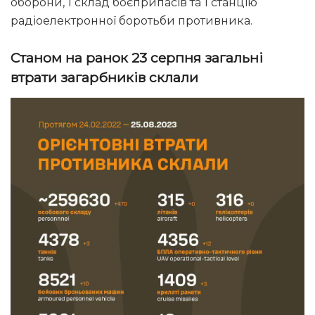
оборони, 1 склад боєприпасів та 1 станцію
радіоелектронної боротьби противника.
Станом на ранок 23 серпня загальні
втрати загарбників склали