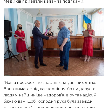
Медиків привітали квітам та подяками.
“Ваша професія не знає ані свят, ані вихідних.
Вона вимагає від вас терпіння, бо ви даруєте
людям найцінніше – здоров’я, віру та надію. Я
бажаю вам, щоб Господня рука була завжди
разом з вами”, – привітав медиків настоятель