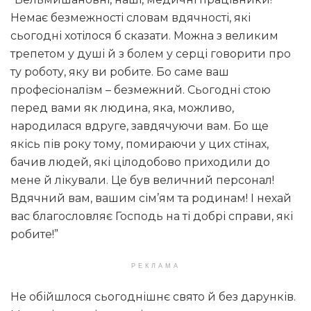
Немає безмежності словам вдячності, які
сьогодні хотілося б сказати. Можна з великим
трепетом у душі й з болем у серці говорити про
ту роботу, яку ви робите. Бо саме ваш
професіоналізм – безмежний. Сьогодні стою
перед вами як людина, яка, можливо,
народилася вдруге, завдячуючи вам. Бо ще
якісь пів року тому, помираючи у цих стінах,
бачив людей, які цілодобово приходили до
мене й лікували. Це був величний персонал!
Вдячний вам, вашим сім’ям та родинам! І нехай
вас благословляє Господь на ті добрі справи, які
робите!”
РЕКЛАМА
Не обійшлося сьогоднішнє свято й без дарунків.