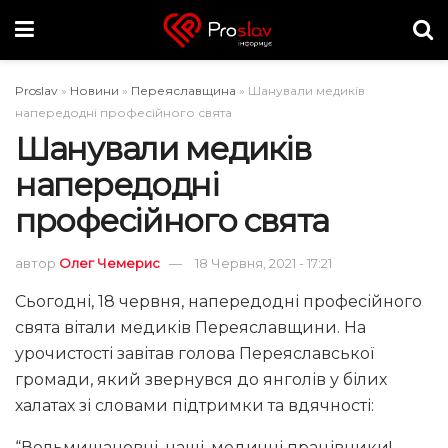
Proslav
»
Новини
»
Переяславщина
»
Шанували медиків
напередодні професійного свята
Шанували медиків
напередодні
професійного свята
автор
Олег Чемерис
18 Червня, 2021 - 17:21
Сьогодні, 18 червня, напередодні професійного
свята вітали медиків Переяславщини. На
урочистості завітав голова Переяславської
громади, який звернувся до янголів у білих
халатах зі словами підтримки та вдячності:
“Вельмишановні, наші, медичні працівники!