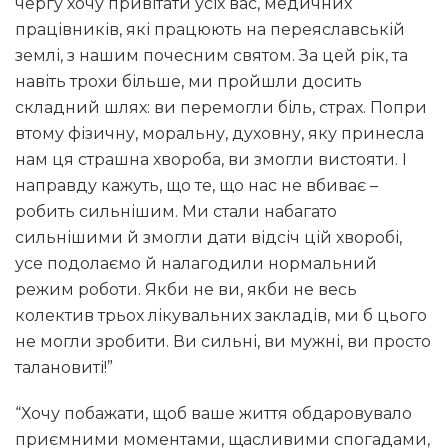
чергу хочу привітати усіх вас, медичних
працівників, які працюють на переяславській
землі, з нашим почесним святом. За цей рік, та
навіть трохи більше, ми пройшли досить
складний шлях: ви перемогли біль, страх. Попри
втому фізичну, моральну, духовну, яку принесла
нам ця страшна хвороба, ви змогли вистояти. І
направду кажуть, що те, що нас не вбиває –
робить сильнішим. Ми стали набагато
сильнішими й змогли дати відсіч цій хворобі,
усе подолаємо й налагодили нормальний
режим роботи. Якби не ви, якби не весь
колектив трьох лікувальних закладів, ми б цього
не могли зробити. Ви сильні, ви мужні, ви просто
талановиті!”
“Хочу побажати, щоб ваше життя обдаровувало
приємними моментами, щасливими спогадами,