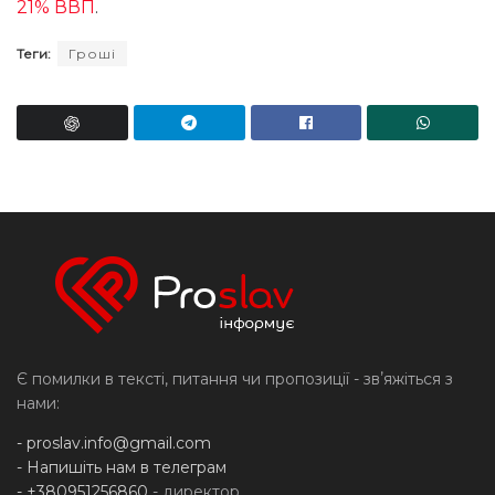
21% ВВП
.
Теги:
Гроші
Є помилки в тексті, питання чи пропозиції - звʼяжіться з
нами:
-
proslav.info@gmail.com
- Напишіть нам в телеграм
- +380951256860
- директор