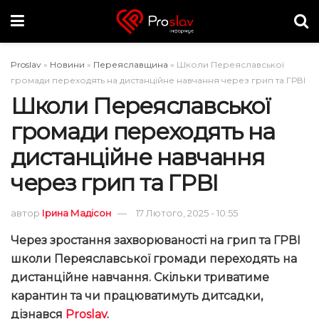
Proslav
»
Новини
»
Переяславщина
»
Школи Переяславської
громади переходять на дистанційне навчання через грип та ГРВІ
Школи Переяславської
громади переходять на
дистанційне навчання
через грип та ГРВІ
автор
Ірина Мадісон
17 Лютого, 2025 - 10:55
Через зростання захворюваності на грип та ГРВІ
школи Переяславської громади переходять на
дистанційне навчання. Скільки триватиме
карантин та чи працюватимуть дитсадки,
дізнався
Proslav
.