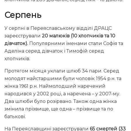
Серпень
У серпні в Переяславському відділі ДРАЦС
зареєстрували
20 малюків (10 хлопчиків та 10
дівчаток).
Популярними іменами стали Софія та
Аделіна серед дівчаток і Тимофій серед
хлопчиків.
Протягом місяця уклали шлюб 34 пари. Серед
молодят найстаршими були чоловік 1954 р.н. та
жінка 1961 р.н. Наймолодший наречений
народився у 2002 році, а наречена – у 2007-му.
Два шлюби було розірвано. Також одна жінка
змінила прізвище, ще одна – прізвище та по
батькові.
На Переяславщині зареєстрували
65 смертей (33