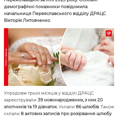
демографічні показники повідомила
начальниця Переяславського відділу ДРАЦС
Вікторія Литовченко.
Упродовж трьох місяців у відділі ДРАЦС
зареєстрували
39 новонароджених, з них 20
хлопчиків та 19 дівчаток.
Уклали
86 шлюбів
. Також
склали
8 актових записів про розірвання шлюбу