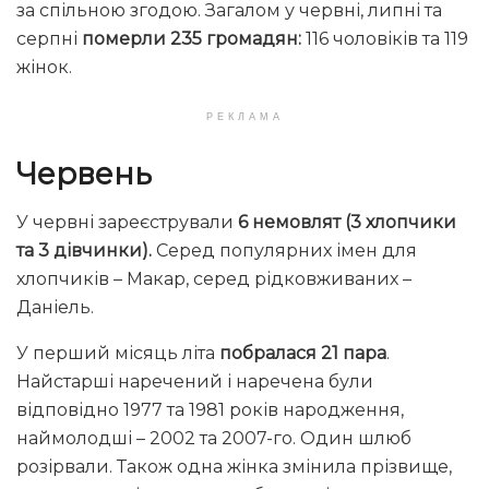
за спільною згодою. Загалом у червні, липні та
серпні
померли 235 громадян:
116 чоловіків та 119
жінок.
РЕКЛАМА
Червень
У червні зареєстрували
6 немовлят (3 хлопчики
та 3 дівчинки).
Серед популярних імен для
хлопчиків – Макар, серед рідковживаних –
Даніель.
У перший місяць літа
побралася 21 пара
.
Найстарші наречений і наречена були
відповідно 1977 та 1981 років народження,
наймолодші – 2002 та 2007-го. Один шлюб
розірвали. Також одна жінка змінила прізвище,