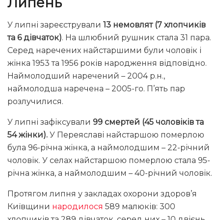
Липень
У липні зареєстрували
13 немовлят (7 хлопчиків
та 6 дівчаток)
. На шлюбний рушник стала 31 пара.
Серед наречених найстаршими були чоловік і
жінка 1953 та 1956 років народження відповідно.
Наймолодший наречений – 2004 р.н.,
наймолодша наречена – 2005-го. П’ять пар
розлучилися.
У липні зафіксували
99 смертей (45 чоловіків та
54 жінки).
У Переяславі найстаршою померлою
була 96-річна жінка, а наймолодшим – 22-річний
чоловік. У селах найстаршою померлою стала 95-
річна жінка, а наймолодшим – 40-річний чоловік.
Протягом липня у закладах охорони здоров’я
Київщини
народилося
589 малюків: 300
хлопчиків та 289 дівчаток, серед них – 10 двієнь.