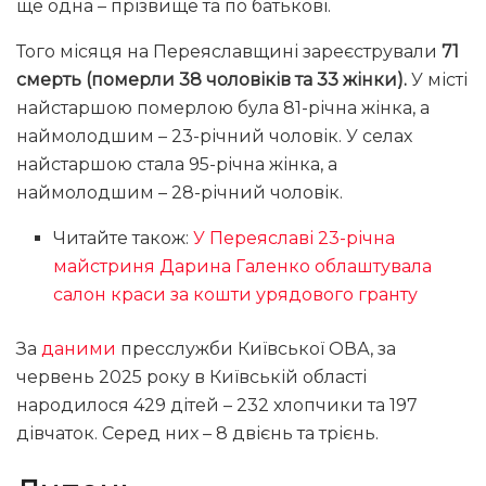
ще одна – прізвище та по батькові.
Того місяця на Переяславщині зареєстрували
71
смерть (померли 38 чоловіків та 33 жінки).
У місті
найстаршою померлою була 81-річна жінка, а
наймолодшим – 23-річний чоловік. У селах
найстаршою стала 95-річна жінка, а
наймолодшим – 28-річний чоловік.
Читайте також:
У Переяславі 23-річна
майстриня Дарина Галенко облаштувала
салон краси за кошти урядового гранту
За
даними
пресслужби Київської ОВА, за
червень 2025 року в Київській області
народилося 429 дітей – 232 хлопчики та 197
дівчаток. Серед них – 8 двієнь та трієнь.