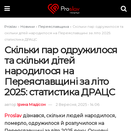
Proslav
»
Новини
»
Переяславщина
»
Скільки пар одружилося та
скільки дітей народилося на Переяславщині за літо 2025:
статистика ДРАЦС
Скільки пар одружилося
та скільки дітей
народилося на
Переяславщині за літо
2025: статистика ДРАЦС
автор
Ірина Мадісон
2 Вересня, 2025 - 14:06
Proslav
дізнався, скільки людей народилося,
померло, одружилося й розлучилося на
Переяславщині за літо 2025 року. Основні