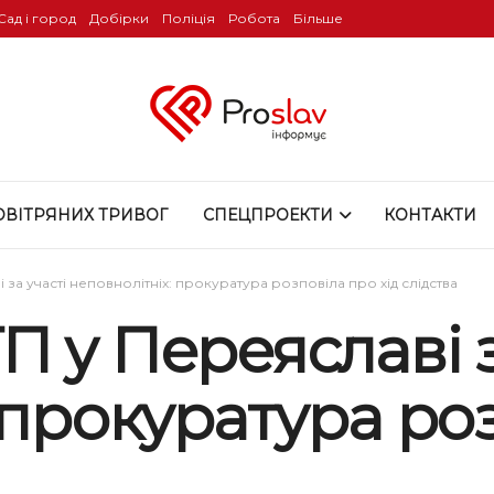
Сад і город
Добірки
Поліція
Робота
Більше
ОВІТРЯНИХ ТРИВОГ
СПЕЦПРОЕКТИ
КОНТАКТИ
за участі неповнолітніх: прокуратура розповіла про хід слідства
 у Переяславі з
 прокуратура роз