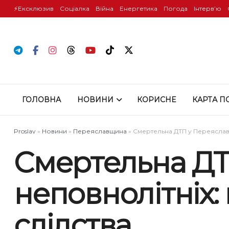
⚡️Ексклюзив
Соціалка
Війна
Енергетика
Погода
Інтервʼю
ГОЛОВНА
НОВИНИ
КОРИСНЕ
КАРТА П
Proslav
»
Новини
»
Переяславщина
»
Смертельна ДТП у Переяславі 
Смертельна ДТП
неповнолітніх:
слідства