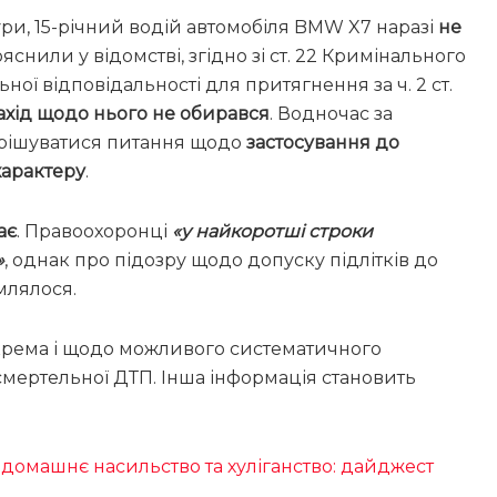
ури, 15-річний водій автомобіля BMW X7 наразі
не
ояснили у відомстві, згідно зі ст. 22 Кримінального
ної відповідальності для притягнення за ч. 2 ст.
ахід щодо нього не обирався
. Водночас за
ирішуватися питання щодо
застосування до
характеру
.
ає
. Правоохоронці
«у найкоротші строки
»
, однак про підозру щодо допуску підлітків до
млялося.
зокрема і щодо можливого систематичного
смертельної ДТП. Інша інформація становить
 домашнє насильство та хуліганство: дайджест