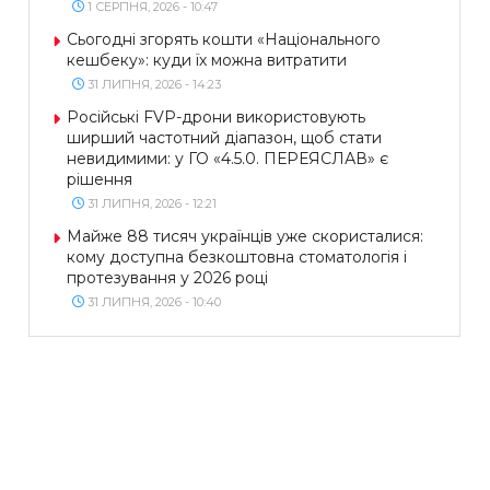
1 СЕРПНЯ, 2026 - 10:47
Сьогодні згорять кошти «Національного
кешбеку»: куди їх можна витратити
31 ЛИПНЯ, 2026 - 14:23
Російські FVP-дрони використовують
ширший частотний діапазон, щоб стати
невидимими: у ГО «4.5.0. ПЕРЕЯСЛАВ» є
рішення
31 ЛИПНЯ, 2026 - 12:21
Майже 88 тисяч українців уже скористалися:
кому доступна безкоштовна стоматологія і
протезування у 2026 році
31 ЛИПНЯ, 2026 - 10:40