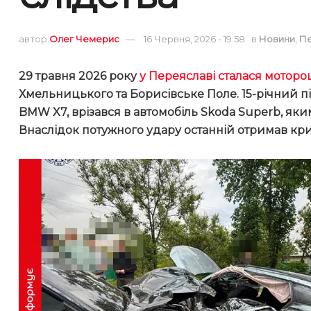
автор
Олег Чемерис
16 Червня, 2026 - 19:58
в
Новини
,
П
29 травня 2026 року
у Переяславі сталася моторо
Хмельницького та Борисівське Поле. 15-річний 
BMW X7, врізався в автомобіль Skoda Superb, яки
Внаслідок потужного удару останній отримав крит