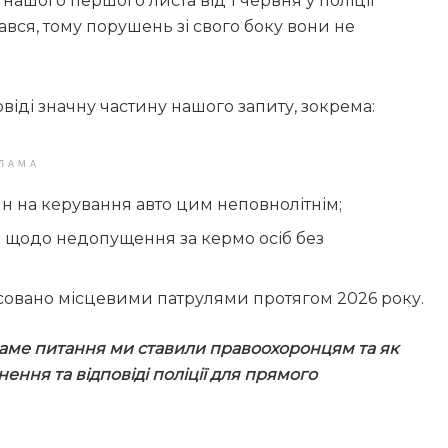
ашого першого листа від 1 червня у поліції
ався, тому порушень зі свого боку вони не
іді значну частину нашого запиту, зокрема:
ЛАМА
ян на керування авто цим неповнолітнім;
а щодо недопущення за кермо осіб без
совано місцевими патрулями протягом 2026 року.
 саме питання ми ставили правоохоронцям та як
ння та відповіді поліції для прямого