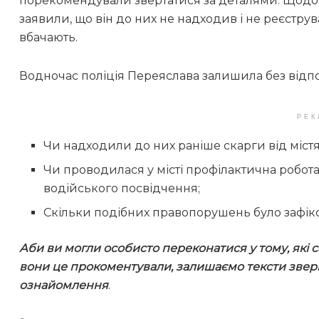
порекомендували звертатися за деталями. Щодо н
заявили, що він до них не надходив і не реєструв
вбачають.
Водночас поліція Переяслава залишила без відпов
РЕК
Чи надходили до них раніше скарги від міст
Чи проводилася у місті профілактична робот
водійського посвідчення;
Скільки подібних правопорушень було зафік
Аби ви могли особисто переконатися у тому, які
вони це прокоментували, залишаємо тексти зверне
ознайомлення
.