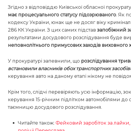
Згідно з відповіддю Київської обласної прокурат
має процесуального статусу підозрюваного
. Як п
кодексу України, юнак ще не досяг віку криміналь
286 КК України. З цих самих підстав
запобіжний з
результатами досудового розслідування буде в
неповнолітнього примусових заходів виховного 
У прокуратурі запевнили, що
розслідування трив
встановили власників обох транспортних засобів
керування авто на даному етапі нікому не повідо
Крім того, слідчі перевіряють усю інформацію, 
керування 15-річним підлітком автомобілями до 
таємницю досудового розслідування.
Читайте також:
Фейковий заробіток за лайки,
поліції Переяслава