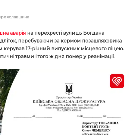
ереяславщина
шна аварія
на перехресті вулиць Богдана
підліток, перебуваючи за кермом позашляховика
м керував 17-річний випускник місцевого ліцею.
ичні травми і того ж дня помер у реанімації.