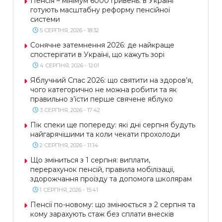
Пенсія – мінімум 6000 гривень: в Україні
готують масштабну реформу пенсійної
системи
5 СЕРПНЯ, 2026 - 18:32
Сонячне затемнення 2026: де найкраще
спостерігати в Україні, що кажуть зорі
4 СЕРПНЯ, 2026 - 12:01
Яблучний Спас 2026: що святити на здоров’я,
чого категорично не можна робити та як
правильно з’їсти перше свячене яблуко
3 СЕРПНЯ, 2026 - 17:42
Пік спеки ще попереду: які дні серпня будуть
найгарячішими та коли чекати прохолоди
2 СЕРПНЯ, 2026 - 11:14
Що зміниться з 1 серпня: виплати,
перерахунок пенсій, правила мобілізації,
здорожчання проїзду та допомога школярам
1 СЕРПНЯ, 2026 - 15:41
Пенсії по-новому: що змінюється з 2 серпня та
кому зарахують стаж без сплати внесків