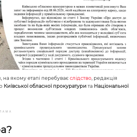
, на якому етапі перебуває
слідство
, редакція
до
Київської обласної прокуратури
та
Національної
ЛАМА
ра?