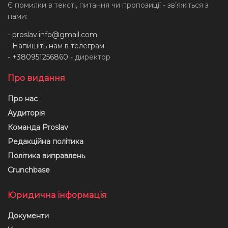
Є помилки в тексті, питання чи пропозиції - звʼяжіться з
нами:
-
proslav.info@gmail.com
- Напишіть нам в телеграм
- +380951256860
- директор
Про видання
Про нас
Аудиторія
Команда Proslav
Редакційна політика
Політика виправлень
Crunchbase
Юридична інформація
Документи