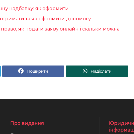
чну надбавку: як оформити
е отримати та як оформити допомогу
 право, як подати заяву онлайн і скільки можна
Поширити
Надіслати
Про видання
Юридичн
інформац