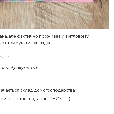
вана, але фактично проживає у житловому
же отримувати субсидію.
ЛАМА
і такі документи:
значається склад домогосподарства;
ртки платника податків (РНОКПП);