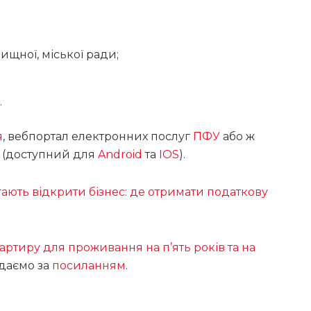
ищної, міської ради;
.
я
, вебпортал електронних послуг
ПФУ
або ж
(доступний для
Android
та
IOS
).
ють відкрити бізнес: де отримати податкову
ртиру для проживання на п’ять років та на
ідаємо за
посиланням
.