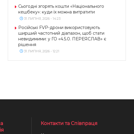
Сьогодні згорять кошти «Національного
кешбеку»: куди їх можна витратити
31 ЛИПНЯ, 2026 - 14:23
Російські FVP-дрони використовують
ширший частотний діапазон, щоб стати
невидимими: у ГО «4.5.0. ПЕРЕЯСЛАВ» є
рішення
31 ЛИПНЯ, 2026 - 12:21
а
Контакти та Співпраця
ія