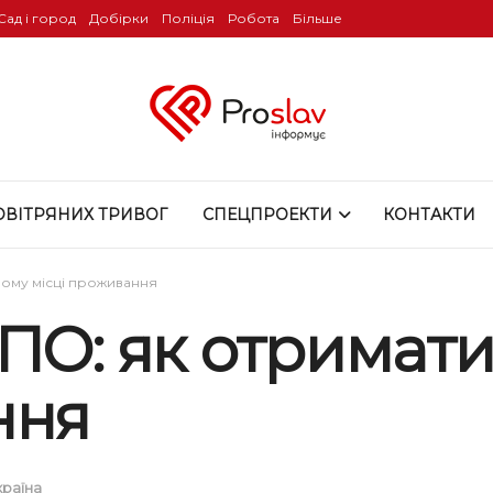
Сад і город
Добірки
Поліція
Робота
Більше
ОВІТРЯНИХ ТРИВОГ
СПЕЦПРОЕКТИ
КОНТАКТИ
вому місці проживання
ПО: як отримат
ння
країна