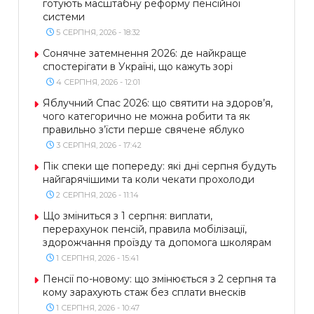
готують масштабну реформу пенсійної
системи
5 СЕРПНЯ, 2026 - 18:32
Сонячне затемнення 2026: де найкраще
спостерігати в Україні, що кажуть зорі
4 СЕРПНЯ, 2026 - 12:01
Яблучний Спас 2026: що святити на здоров’я,
чого категорично не можна робити та як
правильно з’їсти перше свячене яблуко
3 СЕРПНЯ, 2026 - 17:42
Пік спеки ще попереду: які дні серпня будуть
найгарячішими та коли чекати прохолоди
2 СЕРПНЯ, 2026 - 11:14
Що зміниться з 1 серпня: виплати,
перерахунок пенсій, правила мобілізації,
здорожчання проїзду та допомога школярам
1 СЕРПНЯ, 2026 - 15:41
Пенсії по-новому: що змінюється з 2 серпня та
кому зарахують стаж без сплати внесків
1 СЕРПНЯ, 2026 - 10:47