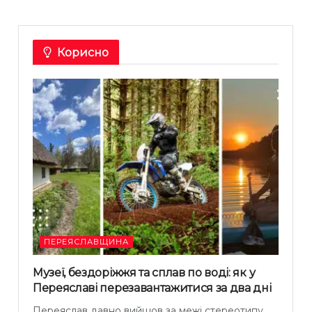
Корисно
ПЕРЕЯСЛАВЩИНА
Музеї, бездоріжжя та сплав по воді: як у
Переяславі перезавантажитися за два дні
Переяслав давно вийшов за межі стереотипу