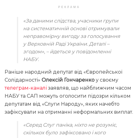
РЕКЛАМА
«За даними слідства, учасники групи
на систематичній основі отримували
неправомірну вигоду за голосування
у Верховній Раді України. Деталі –
згодом»
, – йдеться у повідомленні
НАБУ.
Раніше народний депутат від «Європейської
Солідарності»
Олексій Гончаренко
у своєму
телеграм-каналі
заявляв, що найближчим часом
НАБУ та САП можуть оголосити підозри кільком
депутатам від «Слуги Народу», яких начебто
зафіксували на отриманні неформальних виплат.
«Серед Слуг паніка, ніхто не розуміє,
скількох було зафіксовано і кого