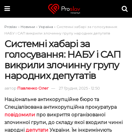
Proslav
»
Новини
»
Україна
»
Системні хабарі за голосування:
НАБУ і САП викрили злочинну групу народних депутатів
Системні хабарі за
голосування: НАБУ і САП
викрили злочинну групу
народних депутатів
автор
Павленко Олег
27 Грудня, 2025 - 12:50
Національне антикорупційне бюро та
Спеціалізована антикорупційна прокуратура
повідомили
про викриття організованої
злочинної групи, до складу якої входили чинні
народні
депутати
України. Їм інкримінують