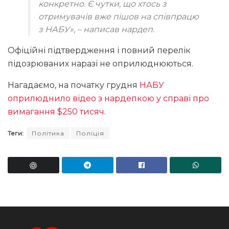
конкретно. Є чутки, що хтось з
отримувачів вже пішов на співпрацю
з НАБУ»
, – написав нардеп.
Офіційні підтвердження і повний перелік
підозрюваних наразі не оприлюднюються.
Нагадаємо, на початку грудня
НАБУ
оприлюднило відео з нардепкою у справі про
вимагання $250 тисяч
.
Теги:
Політика
Поліція